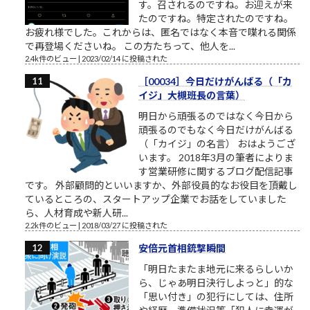
す。召されるのですね。お迎えが来
たのですね。特定されたのですね。
お疲れ様でした。これからは、匿名ではなく本音で喋れる関係
で再登場くださいね。 この方たちって、他人を...
2.4k件のビュー
|
2023/02/14 に投稿された
［00034］今日だけがんばる（「カ
イジ」大槻班長の言葉）
明日から頑張るのではなく今日から
頑張るのでもなく今日だけがんばる
（「カイジ」の名言） おはようござ
います。 2018年3月の筆者によりま
す営業研修に関するブログ配信記事
です。 外部顧問的といいますか、外部役員的なお役目を頂戴し
ているところの、スタートアップ企業でお話をしていました
ら、人材育成や新人研...
2.2k件のビュー
|
2018/03/27 に投稿された
安倍元首相銃撃瞬間
「明日たまたま地元に来るらしいか
ら、じゃあ明日決行しよっと」的な
「思い付き」の犯行にしては、住所