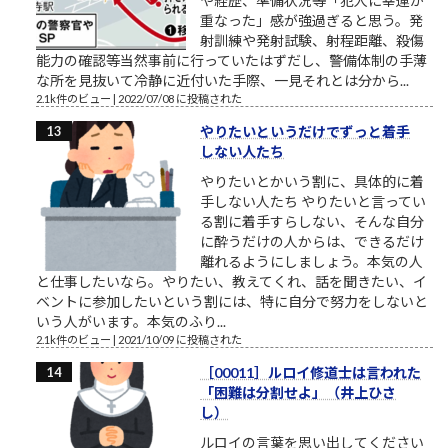
や経歴、準備状況等「犯人に幸運が
重なった」感が強過ぎると思う。発
射訓練や発射試験、射程距離、殺傷
能力の確認等当然事前に行っていたはずだし、警備体制の手薄
な所を見抜いて冷静に近付いた手際、一見それとは分から...
2.1k件のビュー
|
2022/07/08 に投稿された
やりたいというだけでずっと着手
しない人たち
やりたいとかいう割に、具体的に着
手しない人たち やりたいと言ってい
る割に着手すらしない、そんな自分
に酔うだけの人からは、できるだけ
離れるようにしましょう。本気の人
と仕事したいなら。やりたい、教えてくれ、話を聞きたい、イ
ベントに参加したいという割には、特に自分で努力をしないと
いう人がいます。本気のふり...
2.1k件のビュー
|
2021/10/09 に投稿された
［00011］ルロイ修道士は言われた
「困難は分割せよ」（井上ひさ
し）
ルロイの言葉を思い出してください