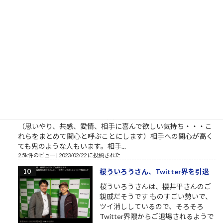
つけください。一人で、またはご家族でご視聴ください。最高
傑作であることを私が保証します。 最も尊敬すべき仕事人。高
野鎮雄さんのお話...
2.5k件のビュー
|
2018/11/08 に投稿された
［00022］優しい人は、他人に期待
しない
相手に期待していない 優しい人は
「相手に期待をしていない」から優
しいのです。優しい人は相手に対す
る関心が高い、というのは一見異論
の無いことのようにも見えます。
（思いやり、共感、愛情、相手に喜んで欲しい気持ち・・・こ
れらをまとめて関心と呼ぶことにします）相手への関心が高く
ても鬼のような人もいます。相手...
2.5k件のビュー
|
2023/02/22 に投稿された
桜ういろうさん、Twitter界を引退
桜ういろうさんは、櫻井平さんのご
親戚だそうです ものすごい勢いで、
ツイ消ししているので、そろそろ
Twitter界隈からご退場されるようで