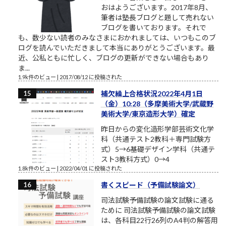
おはようございます。2017年8月、
筆者は塾長ブログと題して売れない
ブログを書いております。それで
も、数少ない読者のみなさまにおかれましては、いつもこのブ
ログを読んでいただきまして本当にありがとうございます。最
近、公私ともに忙しく、ブログの更新ができない場合もあり
ま...
1.9k件のビュー
|
2017/08/12 に投稿された
補欠繰上合格状況2022年4月1日
（金）10:28（多摩美術大学/武蔵野
美術大学/東京造形大学）確定
昨日からの変化造形学部芸術文化学
科（共通テスト2教科＋専門試験方
式）5→6基礎デザイン学科（共通テ
スト3教科方式）0→4
1.8k件のビュー
|
2022/04/01 に投稿された
書くスピード（予備試験論文）
司法試験予備試験の論文試験に通る
ために 司法試験予備試験の論文試験
は、各科目22行26列のA4判の解答用