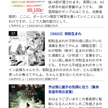
紙×4部が渡されます。 実際には、A3
の厚手の紙の表裏のようです。 （解
答用紙のサンプルはこちら、法務省
提供） ここに、ボールペン限定で解答を書いていくことになる
わけですが、ここで人間の能力として...
1.7k件のビュー
|
2022/06/13 に投稿された
［00023］昭和生まれ
昭和生まれが子供の頃に読んでいた
漫画を見せてやんよ（閲覧注意） こ
れが昭和（後半）生まれが読んでい
た漫画だよ（少年誌！）言葉を少し
くらい話し始めた令和生まれのガキ
ども、それから平成生まれのオンラ
イン妖精ちゃんたち、昭和生まれのおれたちが、どんな環境で
育ったか教えてやんよ。ちゃんと言わないとわからない...
1.6k件のビュー
|
2022/05/23 に投稿された
予は常に諸子の先頭に在り（栗林
忠道中将の言葉）
おはようございますこの春長野に転
勤になる人にわたしのご先祖さまの