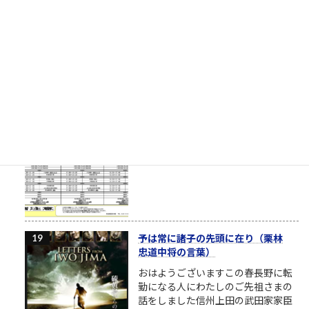
漫画を見せてやんよ（閲覧注意） こ
れが昭和（後半）生まれが読んでい
た漫画だよ（少年誌！）言葉を少し
くらい話し始めた令和生まれのガキ
ども、それから平成生まれのオンラ
イン妖精ちゃんたち、昭和生まれのおれたちが、どんな環境で
育ったか教えてやんよ。ちゃんと言わないとわからない...
1.6k件のビュー
|
2022/05/23 に投稿された
英進館夏期講習時間割（スケジュー
ル）
1.6k件のビュー
|
2022/07/29 に投稿された
予は常に諸子の先頭に在り（栗林
忠道中将の言葉）
おはようございますこの春長野に転
勤になる人にわたしのご先祖さまの
話をしました信州上田の武田家家臣