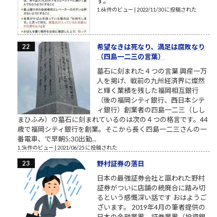
す。
1.6k件のビュー
|
2022/11/30 に投稿された
希望なきは死なり、満足は腐敗なり
（四島一二三の言葉）
墓石に刻まれた４つの言葉 興産一万
人を掲げ、戦前の九州経済界に燦然
と輝く業績を残した福岡相互銀行
（後の福岡シティ銀行、西日本シテ
ィ銀行）創業者の四島一二三（しし
まひふみ）の墓石に刻まれているのは次の４つの格言です。44
歳で福岡シティ銀行を創業。そこから長く四島一二三さんの一
番電車、で早朝5:30出勤...
1.5k件のビュー
|
2021/06/25 に投稿された
野村証券の落日
日本の最強証券会社と謳われた野村
証券がついに店舗の統廃合に踏み切
るという感慨深い話です おはようご
ざいます。 2019年4月の筆者提供の
日本の金融業界、証券業界（投資銀