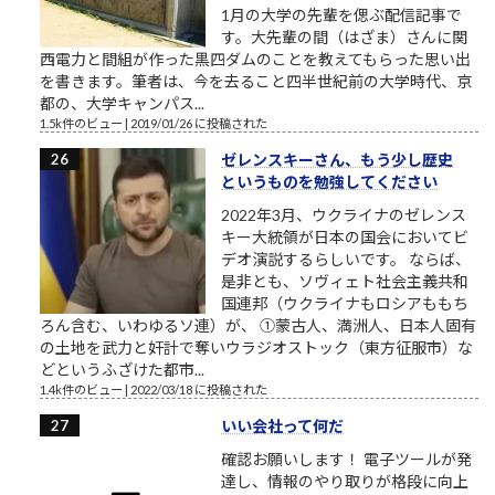
1月の大学の先輩を偲ぶ配信記事で
す。大先輩の間（はざま）さんに関
西電力と間組が作った黒四ダムのことを教えてもらった思い出
を書きます。筆者は、今を去ること四半世紀前の大学時代、京
都の、大学キャンパス...
1.5k件のビュー
|
2019/01/26 に投稿された
ゼレンスキーさん、もう少し歴史
というものを勉強してください
2022年3月、ウクライナのゼレンス
キー大統領が日本の国会においてビ
デオ演説するらしいです。 ならば、
是非とも、ソヴィェト社会主義共和
国連邦（ウクライナもロシアももち
ろん含む、いわゆるソ連）が、 ①蒙古人、満洲人、日本人固有
の土地を武力と奸計で奪いウラジオストック（東方征服市）な
どというふざけた都市...
1.4k件のビュー
|
2022/03/18 に投稿された
いい会社って何だ
確認お願いします！ 電子ツールが発
達し、情報のやり取りが格段に向上