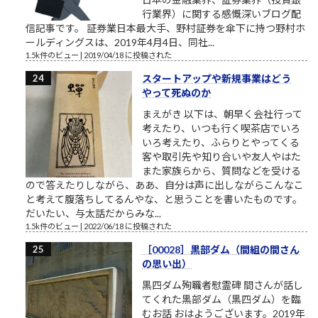
行業界）に関する感慨深いブログ配
信記事です。 証券業日本最大手、野村証券を傘下に持つ野村ホ
ールディングスは、2019年4月4日、同社...
1.5k件のビュー
|
2019/04/18 に投稿された
スタートアップや新規事業はどう
やって死ぬのか
まえがき 以下は、朝早く会社行って
考えたり、いつも行く喫茶店でいろ
いろ考えたり、ふらりとやってくる
客や取引先や知り合いや友人やはた
また家族らから、質問などを受ける
ので答えたりしながら、ああ、自分は声に出しながらこんなこ
と考えて腹落ちしてるんやな、と思うことを書いたものです。
だいたい、与太話だからみな...
1.5k件のビュー
|
2022/06/18 に投稿された
［00028］黒部ダム（間組の間さん
の思い出）
黒四ダム殉職者慰霊碑 間さんが話し
てくれた黒部ダム（黒四ダム）を臨
むお話 おはようございます。2019年