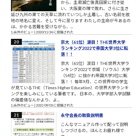
から、主君滅亡後真田家に付き従
い、大阪夏の陣で敗れ、さらに生き
延び九州の果ての天草に流れていつしか土着し、古い名前を故
地の地名に変え、そして今に至ります わたしの生命が今あるの
は、かかる苦難を受けながら、...
1.6k件のビュー
|
2020/11/24 に投稿された
京大（61位）涙目！THE世界大学
ランキング2022で帝国大学3位に転
落！！
京大（61位）涙目！THE世界大学ラ
ンキング2022で京城（ソウル）大学
（54位）に抜かれ帝国大学3位に転
落！！ 毎年9月、この世界中の学生
が見ているTHE（Times Higher Education）の世界大学ランキ
ングを楽しみにしている筆者です。 日本の、大学学部入学試験
の偏差値なんかより、よ...
1.6k件のビュー
|
2021/09/03 に投稿された
永守会長の取扱説明書
こんなマニュアル作って配って説明
しつづけるの、ほんとお疲れ様で