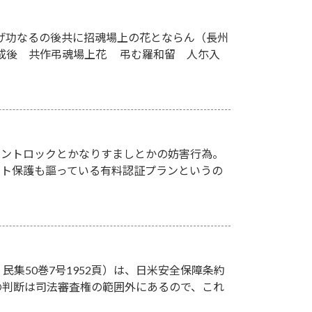
遂げ功なるの後共に招魂場上の花とならん（長州
成後 共作弔魂場上花 弔む羅和留 人尓入
アカウントロックとかなりすましとかの妨害行為。
ント保護も謳っている有料認証プランというの
民集50巻7号1952頁）は、日米安全保障条約
の判断は司法審査権の範囲外にあるので、これ