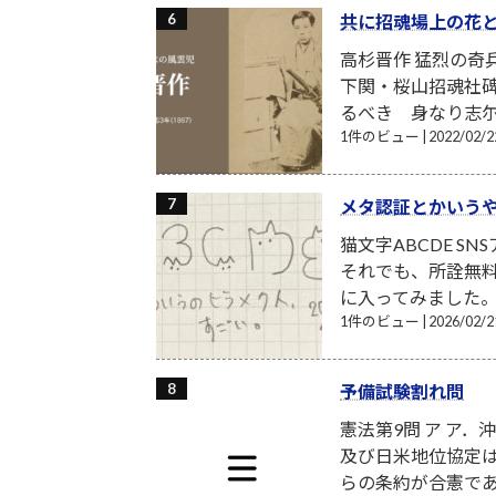
共に招魂場上の花
高杉晋作 猛烈の奇
下関・桜山招魂社
るべき 身なり志尓
1件のビュー
|
2022/02
メタ認証とかいう
猫文字ABCDE S
それでも、所詮無
に入ってみました。月額
1件のビュー
|
2026/02
予備試験割れ問
憲法第9問 ア ア
及び日米地位協定
らの条約が合憲であ