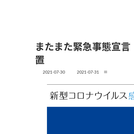
またまた緊急事態宣言（
置
最
2021-07-30
2021-07-31
≡
終
更
新
日
時
: