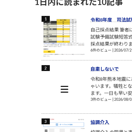
1日内に読まれた10記事
令和8年度 司法試
自己採点結果 筆
試験予備試験短答式
採点結果が終わり
6件のビュー
|
2026/07
自粛しないで
令和8年熊本地震
ゃいます。犠牲と
ます。一日も早い安
3件のビュー
|
2026/08
協調介入