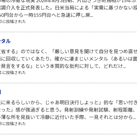
場の冷徹な現実 2026年8月3日朝、片山さつき財務相が15年ぶ
協調介入を正式発表した。日米当局による「実需に基づかない
0円台から一時155円台へと急速に押し戻...
/03 に投稿された
ンタル
省する」のではなく、「厳しい意見を聞けて自分を見つめ直せ
脈に回収していくあたり、確かに凄まじいメンタル（あるいは面
発言をするな」という本質的な批判に対して、どれだけ...
/31 に投稿された
間
元に来るらしいから、じゃあ明日決行しよっと」的な「思い付
なった」感が強過ぎると思う。発射訓練や発射試験、射程距離
薄な所を見抜いて冷静に近付いた手際、一見それとは分から...
/08 に投稿された