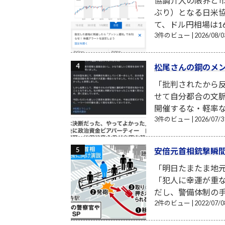
協調介入の限界と市
ぶり）となる日米
て、ドル円相場は16
3件のビュー
|
2026/08
松尾さんの鋼のメ
「批判されたから反
せて自分都合の文
開催するな・軽率な
3件のビュー
|
2026/07
安倍元首相銃撃瞬
「明日たまたま地
「犯人に幸運が重
だし、警備体制の手
2件のビュー
|
2022/07