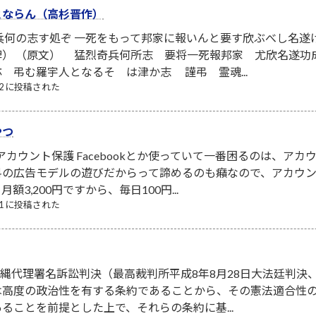
とならん（高杉晋作）
兵何の志す処ぞ 一死をもって邦家に報いんと要す欣ぶべし名
碑） （原文） 猛烈奇兵何所志 要将一死報邦家 尤欣名遂功
 弔む羅宇人となるそ は津か志 謹弔 霊魂...
/22 に投稿された
やつ
NSアカウント保護 Facebookとか使っていて一番困るのは、
料の広告モデルの遊びだからって諦めるのも癪なので、アカウ
3,200円ですから、毎日100円...
/21 に投稿された
．沖縄代理署名訴訟判決（最高裁判所平成8年8月28日大法廷判決、
は高度の政治性を有する条約であることから、その憲法適合性
ることを前提とした上で、それらの条約に基...