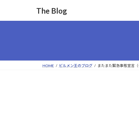
コ
ナ
The Blog
ン
ビ
テ
ゲ
ン
ー
ツ
シ
へ
ョ
ス
ン
キ
に
ッ
移
HOME
ビルメン王のブログ
またまた緊急事態宣言（～
プ
動