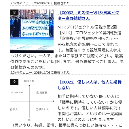
2.5k件のビュー
|
2023/04/03 に投稿された
［00032］ミスターVHS/日本ビク
ター高野鎮雄さん
NHKプロジェクトX/伝説の第2回
【NHK】 プロジェクトX 第2回放送
「窓際族が世界規格を作った」～
VHS執念の逆転劇～ここで見れま
す。毎回泣くので視聴環境にお気を
つけください。一人で、またはご家族でご視聴ください。最高
傑作であることを私が保証します。 最も尊敬すべき仕事人。高
野鎮雄さんのお話...
2.5k件のビュー
|
2018/11/08 に投稿された
［00022］優しい人は、他人に期待
しない
相手に期待していない 優しい人は
「相手に期待をしていない」から優
しいのです。優しい人は相手に対す
る関心が高い、というのは一見異論
の無いことのようにも見えます。
（思いやり、共感、愛情、相手に喜んで欲しい気持ち・・・こ