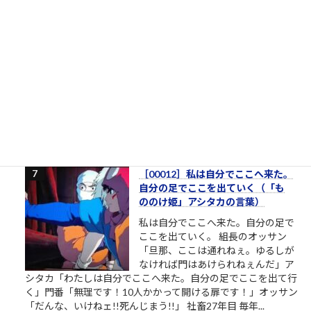
栄光の「松下電器」の社名を捨て
たダメな会社の話
松下電器グループ（1985年）中核会
社は松下電器産業 パナソニックのリ
ストラ ▼おはようございます。企業
のイメージ戦略に関する（昭和後半
生まれ45歳の）筆者があくまで個人
的な意見を自らの発表の場で述べて配信しようとする独善的な
記事です。昔、松下電器産業という大きな会社がありました。
松下幸之助という、...
2.7k件のビュー
|
2021/05/19 に投稿された
［00012］私は自分でここへ来た。
自分の足でここを出ていく（「も
ののけ姫」アシタカの言葉）
私は自分でここへ来た。自分の足で
ここを出ていく。 組長のオッサン
「旦那、ここは通れねぇ。ゆるしが
なければ門はあけられねぇんだ」ア
シタカ「わたしは自分でここへ来た。自分の足でここを出て行
く」門番「無理です！10人かかって開ける扉です！」オッサン
「だんな、いけねェ!!死んじまう!!」 社畜27年目 毎年...