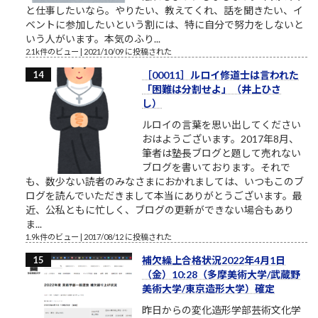
と仕事したいなら。やりたい、教えてくれ、話を聞きたい、イ
ベントに参加したいという割には、特に自分で努力をしないと
いう人がいます。本気のふり...
2.1k件のビュー
|
2021/10/09 に投稿された
［00011］ルロイ修道士は言われた
「困難は分割せよ」（井上ひさ
し）
ルロイの言葉を思い出してください
おはようございます。2017年8月、
筆者は塾長ブログと題して売れない
ブログを書いております。それで
も、数少ない読者のみなさまにおかれましては、いつもこのブ
ログを読んでいただきまして本当にありがとうございます。最
近、公私ともに忙しく、ブログの更新ができない場合もあり
ま...
1.9k件のビュー
|
2017/08/12 に投稿された
補欠繰上合格状況2022年4月1日
（金）10:28（多摩美術大学/武蔵野
美術大学/東京造形大学）確定
昨日からの変化造形学部芸術文化学