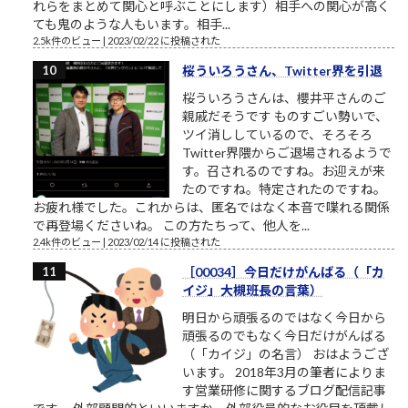
れらをまとめて関心と呼ぶことにします）相手への関心が高く
ても鬼のような人もいます。相手...
2.5k件のビュー
|
2023/02/22 に投稿された
桜ういろうさん、Twitter界を引退
桜ういろうさんは、櫻井平さんのご
親戚だそうです ものすごい勢いで、
ツイ消ししているので、そろそろ
Twitter界隈からご退場されるようで
す。召されるのですね。お迎えが来
たのですね。特定されたのですね。
お疲れ様でした。これからは、匿名ではなく本音で喋れる関係
で再登場くださいね。 この方たちって、他人を...
2.4k件のビュー
|
2023/02/14 に投稿された
［00034］今日だけがんばる（「カ
イジ」大槻班長の言葉）
明日から頑張るのではなく今日から
頑張るのでもなく今日だけがんばる
（「カイジ」の名言） おはようござ
います。 2018年3月の筆者によりま
す営業研修に関するブログ配信記事