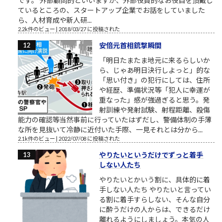
です。 外部顧問的といいますか、外部役員的なお役目を頂戴し
ているところの、スタートアップ企業でお話をしていました
ら、人材育成や新人研...
2.2k件のビュー
|
2018/03/27 に投稿された
安倍元首相銃撃瞬間
「明日たまたま地元に来るらしいか
ら、じゃあ明日決行しよっと」的な
「思い付き」の犯行にしては、住所
や経歴、準備状況等「犯人に幸運が
重なった」感が強過ぎると思う。発
射訓練や発射試験、射程距離、殺傷
能力の確認等当然事前に行っていたはずだし、警備体制の手薄
な所を見抜いて冷静に近付いた手際、一見それとは分から...
2.1k件のビュー
|
2022/07/08 に投稿された
やりたいというだけでずっと着手
しない人たち
やりたいとかいう割に、具体的に着
手しない人たち やりたいと言ってい
る割に着手すらしない、そんな自分
に酔うだけの人からは、できるだけ
離れるようにしましょう。本気の人