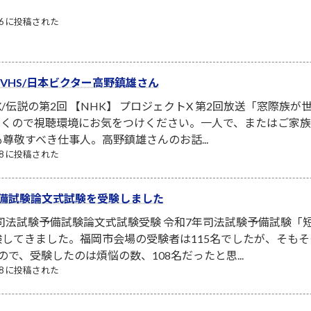
/06 に投稿された
ーVHS/日本ビクター高野鎮雄さん
X/伝説の第2回 【NHK】 プロジェクトX 第2回放送「窓際族
泣くので視聴環境にお気をつけください。一人で、またはご家
も尊敬すべき仕事人。高野鎮雄さんのお話...
/08 に投稿された
予備試験論文式試験を受験しました
 司法試験予備試験論文式試験受験 令和7年司法試験予備試験「
してきました。福岡市会場の受験者は115名でしたが、そも
で、受験したのは煩悩の数、108名だったと思...
/08 に投稿された