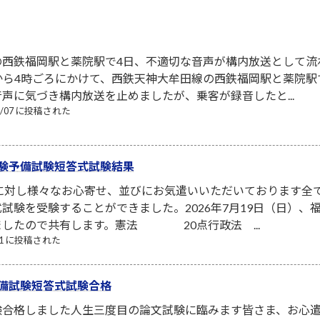
の西鉄福岡駅と薬院駅で4日、不適切な音声が構内放送として流
から4時ごろにかけて、西鉄天神大牟田線の西鉄福岡駅と薬院
声に気づき構内放送を止めましたが、乗客が録音したと...
08/07 に投稿された
験予備試験短答式試験結果
者に対し様々なお心寄せ、並びにお気遣いいただいております全
試験を受験することができました。2026年7月19日（日）
ましたので共有します。憲法 20点行政法 ...
/21 に投稿された
備試験短答式試験合格
験合格しました人生三度目の論文試験に臨みます皆さま、お心