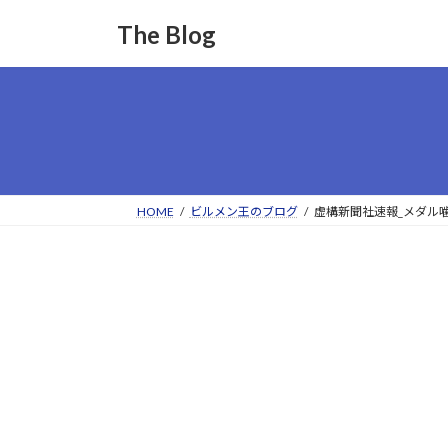
コ
ナ
The Blog
ン
ビ
テ
ゲ
ン
ー
ツ
シ
へ
ョ
ス
ン
キ
に
ッ
移
HOME
ビルメン王のブログ
虚構新聞社速報_メダル
プ
動