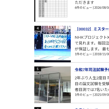
ただきます
6件のビュー
|
2026/08
［00032］ミスタ
NHKプロジェクト
で見れます。毎回
が保証します。 最
1件のビュー
|
2018/11
令和7年司法試験
2年ぶり人生2度目
目の論文試験を受験
者目測では7名いたの
1件のビュー
|
2025/09