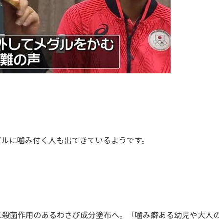
ダルに噛み付く人も出てきているようです。
に殺菌作用のあるわさび成分塗布へ。「噛み癖ある幼児や大人