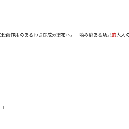
に殺菌作用のあるわさび成分塗布へ。「噛み癖ある幼児
的
大人
