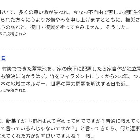
において、多くの尊い命が失われ、今なお不自由で苦しい避難生
なられた方々に心よりお悔やみを申し上げますとともに、被災
心の訪れと、復旧・復興を祈ってやみません。 そうした...
/03 に投稿された
る日
！ 竹炭でできた蓄電池を、家の床下に配置したら家自体が独立
も解決に向かうはず。竹をフィラメントにしてから200年。
本の地域エネルギー、世界の電力問題を解決する日も近...
/05 に投稿された
に、新弟子が「技術は見て盗めって何でですか？普通に教えて
って言っているんじゃないですか？」と言ってきたら、何と返
えてくれた方が効率良いですよね？ 教...