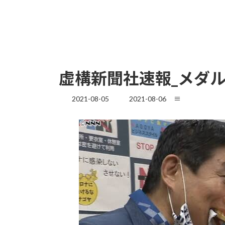
虚構新聞社速報_メダ
最
2021-08-05
2021-08-06
≡
終
更
新
日
時
: