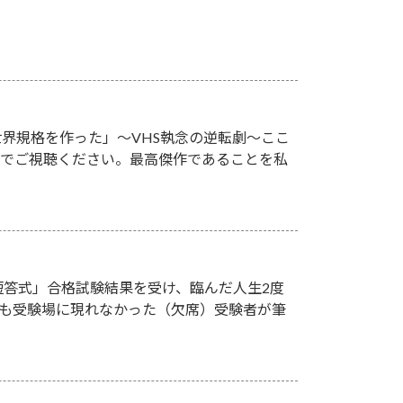
が世界規格を作った」～VHS執念の逆転劇～ここ
族でご視聴ください。最高傑作であることを私
短答式」合格試験結果を受け、臨んだ人生2度
そも受験場に現れなかった（欠席）受験者が筆