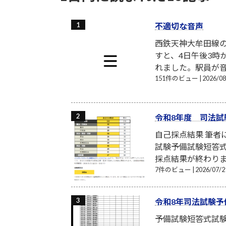
不適切な音声
西鉄天神大牟田線
すと、4日午後3時
れました。駅員が音
151件のビュー
|
2026/
令和8年度 司法試
自己採点結果 筆
試験予備試験短答式
採点結果が終わり
7件のビュー
|
2026/07
令和8年司法試験予
予備試験短答式試