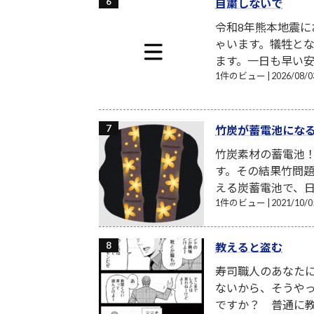
自粛しないで
令和8年熊本地震
ゃいます。犠牲と
ます。一日も早い安
1件のビュー
|
2026/08
竹炭が蓄電池にな
竹炭素材の蓄電池
す。その結果竹問題
える炭蓄電池で、日
1件のビュー
|
2021/10
教えると盗む
寿司職人のあなた
ないから、そうや
ですか？ 普通に教