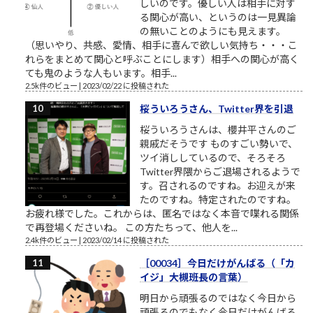
しいのです。優しい人は相手に対す
る関心が高い、というのは一見異論
の無いことのようにも見えます。
（思いやり、共感、愛情、相手に喜んで欲しい気持ち・・・こ
れらをまとめて関心と呼ぶことにします）相手への関心が高く
ても鬼のような人もいます。相手...
2.5k件のビュー
|
2023/02/22 に投稿された
桜ういろうさん、Twitter界を引退
桜ういろうさんは、櫻井平さんのご
親戚だそうです ものすごい勢いで、
ツイ消ししているので、そろそろ
Twitter界隈からご退場されるようで
す。召されるのですね。お迎えが来
たのですね。特定されたのですね。
お疲れ様でした。これからは、匿名ではなく本音で喋れる関係
で再登場くださいね。 この方たちって、他人を...
2.4k件のビュー
|
2023/02/14 に投稿された
［00034］今日だけがんばる（「カ
イジ」大槻班長の言葉）
明日から頑張るのではなく今日から
頑張るのでもなく今日だけがんばる