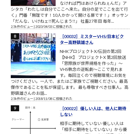
なければ門はあけられねぇんだ」ア
シタカ「わたしは自分でここへ来た。自分の足でここを出て行
く」門番「無理です！10人かかって開ける扉です！」オッサン
「だんな、いけねェ!!死んじまう!!」 社畜27年目 毎年...
2.5k件のビュー
|
2023/04/03 に投稿された
［00032］ミスターVHS/日本ビク
ター高野鎮雄さん
NHKプロジェクトX/伝説の第2回
【NHK】 プロジェクトX 第2回放送
「窓際族が世界規格を作った」～
VHS執念の逆転劇～ここで見れま
す。毎回泣くので視聴環境にお気を
つけください。一人で、またはご家族でご視聴ください。最高
傑作であることを私が保証します。 最も尊敬すべき仕事人。高
野鎮雄さんのお話...
2.5k件のビュー
|
2018/11/08 に投稿された
［00022］優しい人は、他人に期待
しない
相手に期待していない 優しい人は
「相手に期待をしていない」から優