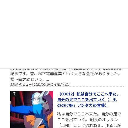
開設したツイッターやSNSの一発目の投稿が、このおそらくト
ーダイ入学式の時の父親との写真というのが、彼の深層心...
2.8k件のビュー
|
2022/12/08 に投稿された
栄光の「松下電器」の社名を捨て
たダメな会社の話
松下電器グループ（1985年）中核会
社は松下電器産業 パナソニックのリ
ストラ ▼おはようございます。企業
のイメージ戦略に関する（昭和後半
生まれ45歳の）筆者があくまで個人
的な意見を自らの発表の場で述べて配信しようとする独善的な
記事です。昔、松下電器産業という大きな会社がありました。
松下幸之助という、...
2.7k件のビュー
|
2021/05/19 に投稿された
［00012］私は自分でここへ来た。
自分の足でここを出ていく（「も
ののけ姫」アシタカの言葉）
私は自分でここへ来た。自分の足で
ここを出ていく。 組長のオッサン
「旦那、ここは通れねぇ。ゆるしが