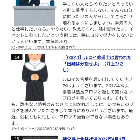
手しない人たち やりたいと言ってい
る割に着手すらしない、そんな自分
に酔うだけの人からは、できるだけ
離れるようにしましょう。本気の人
と仕事したいなら。やりたい、教えてくれ、話を聞きたい、イ
ベントに参加したいという割には、特に自分で努力をしないと
いう人がいます。本気のふり...
2.1k件のビュー
|
2021/10/09 に投稿された
［00011］ルロイ修道士は言われた
「困難は分割せよ」（井上ひさ
し）
ルロイの言葉を思い出してください
おはようございます。2017年8月、
筆者は塾長ブログと題して売れない
ブログを書いております。それで
も、数少ない読者のみなさまにおかれましては、いつもこのブ
ログを読んでいただきまして本当にありがとうございます。最
近、公私ともに忙しく、ブログの更新ができない場合もあり
ま...
1.9k件のビュー
|
2017/08/12 に投稿された
補欠繰上合格状況2022年4月1日