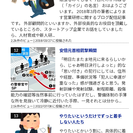
（「カイジ」の名言） おはようござ
います。 2018年3月の筆者によりま
す営業研修に関するブログ配信記事
です。 外部顧問的といいますか、外部役員的なお役目を頂戴し
ているところの、スタートアップ企業でお話をしていました
ら、人材育成や新人研...
2.2k件のビュー
|
2018/03/27 に投稿された
安倍元首相銃撃瞬間
「明日たまたま地元に来るらしいか
ら、じゃあ明日決行しよっと」的な
「思い付き」の犯行にしては、住所
や経歴、準備状況等「犯人に幸運が
重なった」感が強過ぎると思う。発
射訓練や発射試験、射程距離、殺傷
能力の確認等当然事前に行っていたはずだし、警備体制の手薄
な所を見抜いて冷静に近付いた手際、一見それとは分から...
2.1k件のビュー
|
2022/07/08 に投稿された
やりたいというだけでずっと着手
しない人たち
やりたいとかいう割に、具体的に着