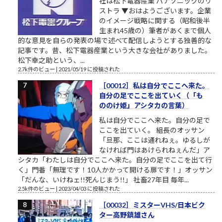
社は松下電器産業 パナソニックのリ
ストラ ▼おはようございます。企業
のイメージ戦略に関する（昭和後半
生まれ45歳の）筆者があくまで個人
的な意見を自らの発表の場で述べて配信しようとする独善的な
記事です。昔、松下電器産業という大きな会社がありました。
松下幸之助という、...
2.7k件のビュー
|
2021/05/19 に投稿された
［00012］私は自分でここへ来た。
自分の足でここを出ていく（「も
ののけ姫」アシタカの言葉）
私は自分でここへ来た。自分の足で
ここを出ていく。 組長のオッサン
「旦那、ここは通れねぇ。ゆるしが
なければ門はあけられねぇんだ」ア
シタカ「わたしは自分でここへ来た。自分の足でここを出て行
く」門番「無理です！10人かかって開ける扉です！」オッサン
「だんな、いけねェ!!死んじまう!!」 社畜27年目 毎年...
2.5k件のビュー
|
2023/04/03 に投稿された
［00032］ミスターVHS/日本ビク
ター高野鎮雄さん