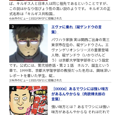
ば、キルギス人と日本人は同じ祖先であるということですが、
この説はかなり信ぴょう性の高い説のようです。 キルギスの正
式名称は「キルギス共和国...
4.6k件のビュー
|
2022/09/07 に投稿された
エヴァに乗れ（碇ゲンドウの言
葉）
パワハラ家族 実は関西ご出身の第三
東京市在住の、碇ゲンドウさん。エ
ヴァンゲリオンシリーズの重要登場
人物、碇ゲンドウ（いかりげんど
う）は京都大学理学部卒という設定
です。公式には、第弐拾壱話・第２１話 ネルフ、誕生という
章で、1999年、京都大学理学部の教授だった冬月は、興味深い
レポートを書いた学生、碇...
3.9k件のビュー
|
2021/03/11 に投稿された
［00006］あるでワシには強い味方
があるんやからな（肉欲棒太郎の
言葉）
強い味方とは？ あるでワシには強い
味方があるんやからな それはだれで