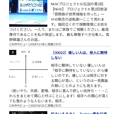
NHKプロジェクトX/伝説の第2回
【NHK】 プロジェクトX 第2回放送
「窓際族が世界規格を作った」～
VHS執念の逆転劇～ここで見れま
す。毎回泣くので視聴環境にお気を
つけください。一人で、またはご家族でご視聴ください。最高
傑作であることを私が保証します。 最も尊敬すべき仕事人。高
野鎮雄さんのお話...
2.5k件のビュー
|
2018/11/08 に投稿された
［00022］優しい人は、他人に期待
しない
相手に期待していない 優しい人は
「相手に期待をしていない」から優
しいのです。優しい人は相手に対す
る関心が高い、というのは一見異論
の無いことのようにも見えます。
（思いやり、共感、愛情、相手に喜んで欲しい気持ち・・・こ
れらをまとめて関心と呼ぶことにします）相手への関心が高く
ても鬼のような人もいます。相手...
2.5k件のビュー
|
2023/02/22 に投稿された
桜ういろうさん、Twitter界を引退