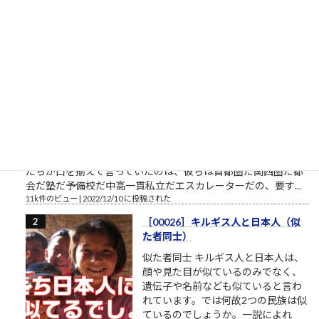
通算閲覧上位100記事
［00005］ニュータイプの天才たち
ニュータイプとは 東大とか京大と
か、国公立大学の医学部とかには、
一定数の田舎生まれ田舎育ち、塾と
か予備校とかないし行ったことな
い、みたいな現役ストレート合格者
がいます。そんな大学で教える教授
たちが口を揃えて言っていたのは、彼らは首都圏だ関西圏だ都
会だ塾だ予備校だ中高一貫私立だエスカレーターだの、要す...
11k件のビュー
|
2022/12/10 に投稿された
［00026］キルギス人と日本人（似
た者同士）
似た者同士 キルギス人と日本人は、
顔や見た目が似ているのみでなく、
遺伝子や名前なども似ていると言わ
れています。では何故2つの民族は似
ているのでしょうか。一説によれ