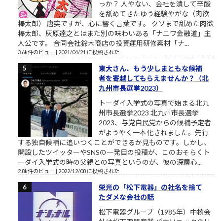
っか？ 人やない、会社を潰して辛酸
を舐めてきたゆう経験やがな（肉欲
棒太郎） 唐突ですが、心に響く言葉です。 クソまで舐めた肉欲
棒太郎、灰原達之とはまた別の味わいある「ナニワ金融道」主
人公です。 合同会社鈴木商店の投資運用研修素材「ナ...
3.6k件のビュー
|
2021/04/21 に投稿された
東大さん、もう少しまともな候補
者を寄越してもらえませんか？（北
九州市長選挙2023）
トーダイ入学式の写真で始まる北九
州市長選挙2023 北九州市長選挙
2023、与党自民党からの候補予定者
がようやく一本化されました。先行
する独自候補に追いつくことができるか見ものです。しかし、
開設したツイッターやSNSの一発目の投稿が、このおそらくト
ーダイ入学式の時の父親との写真というのが、彼の深層心...
2.8k件のビュー
|
2022/12/08 に投稿された
栄光の「松下電器」の社名を捨て
たダメな会社の話
松下電器グループ（1985年）中核会