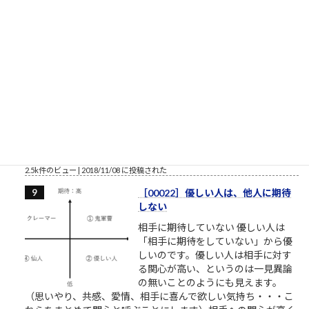
2.5k件のビュー
|
2023/04/03 に投稿された
［00032］ミスターVHS/日本ビク
ター高野鎮雄さん
NHKプロジェクトX/伝説の第2回
【NHK】 プロジェクトX 第2回放送
「窓際族が世界規格を作った」～
VHS執念の逆転劇～ここで見れま
す。毎回泣くので視聴環境にお気を
つけください。一人で、またはご家族でご視聴ください。最高
傑作であることを私が保証します。 最も尊敬すべき仕事人。高
野鎮雄さんのお話...
2.5k件のビュー
|
2018/11/08 に投稿された
［00022］優しい人は、他人に期待
しない
相手に期待していない 優しい人は
「相手に期待をしていない」から優
しいのです。優しい人は相手に対す
る関心が高い、というのは一見異論
の無いことのようにも見えます。
（思いやり、共感、愛情、相手に喜んで欲しい気持ち・・・こ