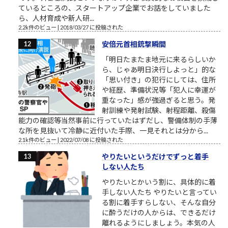
ているところの、スタートアップ企業でお話をしていました
ら、人材育成や新人研...
2.2k件のビュー
|
2018/03/27 に投稿された
安倍元首相銃撃瞬間
「明日たまたま地元に来るらしいか
ら、じゃあ明日決行しよっと」的な
「思い付き」の犯行にしては、住所
や経歴、準備状況等「犯人に幸運が
重なった」感が強過ぎると思う。発
射訓練や発射試験、射程距離、殺傷
能力の確認等当然事前に行っていたはずだし、警備体制の手薄
な所を見抜いて冷静に近付いた手際、一見それとは分から...
2.1k件のビュー
|
2022/07/08 に投稿された
やりたいというだけでずっと着手
しない人たち
やりたいとかいう割に、具体的に着
手しない人たち やりたいと言ってい
る割に着手すらしない、そんな自分
に酔うだけの人からは、できるだけ
離れるようにしましょう。本気の人