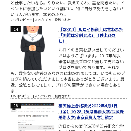
と仕事したいなら。やりたい、教えてくれ、話を聞きたい、イ
ベントに参加したいという割には、特に自分で努力をしないと
いう人がいます。本気のふり...
2.1k件のビュー
|
2021/10/09 に投稿された
［00011］ルロイ修道士は言われた
「困難は分割せよ」（井上ひさ
し）
ルロイの言葉を思い出してください
おはようございます。2017年8月、
筆者は塾長ブログと題して売れない
ブログを書いております。それで
も、数少ない読者のみなさまにおかれましては、いつもこのブ
ログを読んでいただきまして本当にありがとうございます。最
近、公私ともに忙しく、ブログの更新ができない場合もあり
ま...
1.9k件のビュー
|
2017/08/12 に投稿された
補欠繰上合格状況2022年4月1日
（金）10:28（多摩美術大学/武蔵野
美術大学/東京造形大学）確定
昨日からの変化造形学部芸術文化学