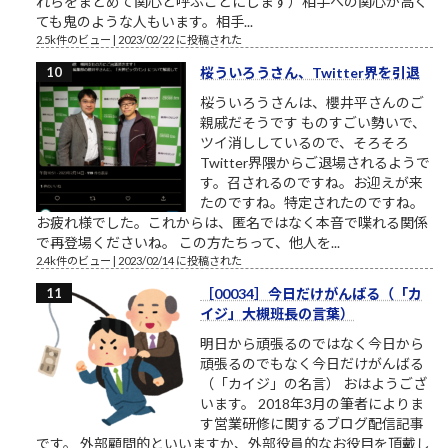
れらをまとめて関心と呼ぶことにします）相手への関心が高く
ても鬼のような人もいます。相手...
2.5k件のビュー
|
2023/02/22 に投稿された
桜ういろうさん、Twitter界を引退
桜ういろうさんは、櫻井平さんのご
親戚だそうです ものすごい勢いで、
ツイ消ししているので、そろそろ
Twitter界隈からご退場されるようで
す。召されるのですね。お迎えが来
たのですね。特定されたのですね。
お疲れ様でした。これからは、匿名ではなく本音で喋れる関係
で再登場くださいね。 この方たちって、他人を...
2.4k件のビュー
|
2023/02/14 に投稿された
［00034］今日だけがんばる（「カ
イジ」大槻班長の言葉）
明日から頑張るのではなく今日から
頑張るのでもなく今日だけがんばる
（「カイジ」の名言） おはようござ
います。 2018年3月の筆者によりま
す営業研修に関するブログ配信記事
です。 外部顧問的といいますか、外部役員的なお役目を頂戴し