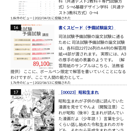
科（共通テスト2教科＋専門試験方
式）5→6基礎デザイン学科（共通テ
スト3教科方式）0→4
1.8k件のビュー
|
2022/04/01 に投稿された
書くスピード（予備試験論文）
司法試験予備試験の論文試験に通る
ために 司法試験予備試験の論文試験
は、各科目22行26列のA4判の解答用
紙×4部が渡されます。 実際には、A3
の厚手の紙の表裏のようです。 （解
答用紙のサンプルはこちら、法務省
提供） ここに、ボールペン限定で解答を書いていくことになる
わけですが、ここで人間の能力として...
1.7k件のビュー
|
2022/06/13 に投稿された
［00023］昭和生まれ
昭和生まれが子供の頃に読んでいた
漫画を見せてやんよ（閲覧注意） こ
れが昭和（後半）生まれが読んでい
た漫画だよ（少年誌！）言葉を少し
くらい話し始めた令和生まれのガキ
ども、それから平成生まれのオンラ