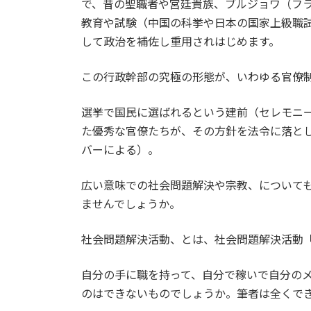
で、昔の聖職者や宮廷貴族、ブルジョワ（フ
教育や試験（中国の科挙や日本の国家上級職
して政治を補佐し重用されはじめます。
この行政幹部の究極の形態が、いわゆる官僚
選挙で国民に選ばれるという建前（セレモニ
た優秀な官僚たちが、その方針を法令に落と
バーによる）。
広い意味での社会問題解決や宗教、について
ませんでしょうか。
社会問題解決活動、とは、社会問題解決活動
自分の手に職を持って、自分で稼いで自分の
のはできないものでしょうか。筆者は全くで