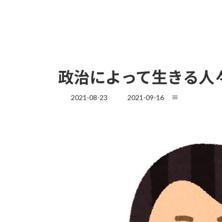
政治によって生きる人
最
2021-08-23
2021-09-16
≡
終
更
新
日
時
: