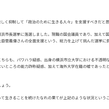
厳しく抑制して「政治のために生きる人々」を支援すべきだと
地元横浜市長選挙に落選しました。現職の国会議員であり、加え
大臣菅義偉さんの全面支援という、総力を上げて挑んだ選挙に
こちらも、パワハラ疑惑、出身の横浜市立大学における不透明
ないところの能力詐称疑惑、加えて海外大学在籍の嘘であった
しょう。
って生きることを続けたなれの果てが上記のような状況という