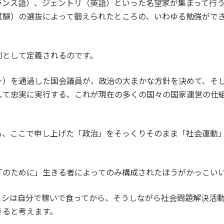
ランス語）、ジェントリ（英語）といった名望家が集まって行
試験）の選抜によって鍛えられたところの、いわゆる勉強がで
制として定義されるのです。
ー）を通過した国会議員が、政治の大まかな方針を決めて、そ
して忠実に実行する、これが現在の多くの国々の国家運営の仕
も、ここで申し上げた「政治」をそっくりそのまま「社会運動
「のために」生きる者によってのみ構成されたほうがかっこい
メシは自分で稼いで食ってから、そうしながら社会問題解決活
きると考えます。