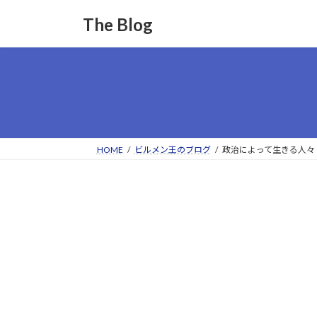
コ
ナ
The Blog
ン
ビ
テ
ゲ
ン
ー
ツ
シ
へ
ョ
ス
ン
キ
に
ッ
移
HOME
ビルメン王のブログ
政治によって生きる人々
プ
動