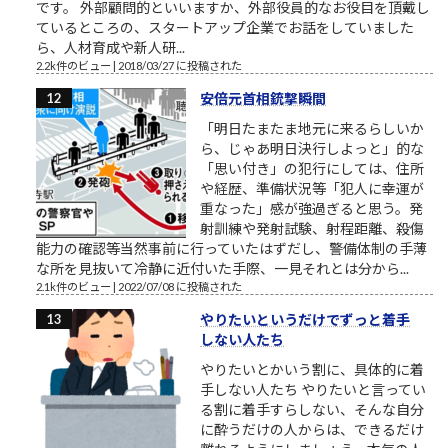
です。 外部顧問的といいますか、外部役員的なお役目を頂戴し
ているところの、スタートアップ企業でお話をしていました
ら、人材育成や新人研...
2.2k件のビュー
|
2018/03/27 に投稿された
安倍元首相銃撃瞬間
「明日たまたま地元に来るらしいか
ら、じゃあ明日決行しよっと」的な
「思い付き」の犯行にしては、住所
や経歴、準備状況等「犯人に幸運が
重なった」感が強過ぎると思う。発
射訓練や発射試験、射程距離、殺傷
能力の確認等当然事前に行っていたはずだし、警備体制の手薄
な所を見抜いて冷静に近付いた手際、一見それとは分から...
2.1k件のビュー
|
2022/07/08 に投稿された
やりたいというだけでずっと着手
しない人たち
やりたいとかいう割に、具体的に着
手しない人たち やりたいと言ってい
る割に着手すらしない、そんな自分
に酔うだけの人からは、できるだけ