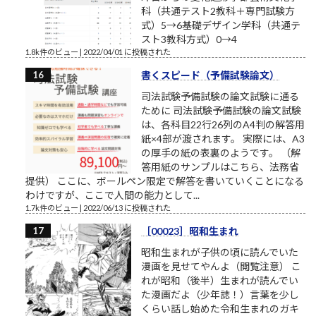
科（共通テスト2教科＋専門試験方
式）5→6基礎デザイン学科（共通テ
スト3教科方式）0→4
1.8k件のビュー
|
2022/04/01 に投稿された
書くスピード（予備試験論文）
司法試験予備試験の論文試験に通る
ために 司法試験予備試験の論文試験
は、各科目22行26列のA4判の解答用
紙×4部が渡されます。 実際には、A3
の厚手の紙の表裏のようです。 （解
答用紙のサンプルはこちら、法務省
提供） ここに、ボールペン限定で解答を書いていくことになる
わけですが、ここで人間の能力として...
1.7k件のビュー
|
2022/06/13 に投稿された
［00023］昭和生まれ
昭和生まれが子供の頃に読んでいた
漫画を見せてやんよ（閲覧注意） こ
れが昭和（後半）生まれが読んでい
た漫画だよ（少年誌！）言葉を少し
くらい話し始めた令和生まれのガキ