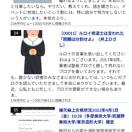
離れるようにしましょう。本気の人
と仕事したいなら。やりたい、教えてくれ、話を聞きたい、イ
ベントに参加したいという割には、特に自分で努力をしないと
いう人がいます。本気のふり...
2.1k件のビュー
|
2021/10/09 に投稿された
［00011］ルロイ修道士は言われた
「困難は分割せよ」（井上ひさ
し）
ルロイの言葉を思い出してください
おはようございます。2017年8月、
筆者は塾長ブログと題して売れない
ブログを書いております。それで
も、数少ない読者のみなさまにおかれましては、いつもこのブ
ログを読んでいただきまして本当にありがとうございます。最
近、公私ともに忙しく、ブログの更新ができない場合もあり
ま...
1.9k件のビュー
|
2017/08/12 に投稿された
補欠繰上合格状況2022年4月1日
（金）10:28（多摩美術大学/武蔵野
美術大学/東京造形大学）確定
昨日からの変化造形学部芸術文化学