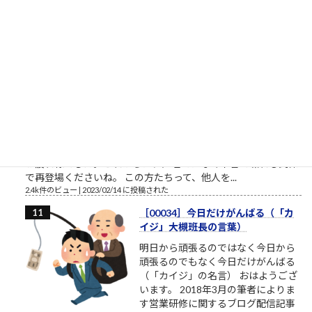
れらをまとめて関心と呼ぶことにします）相手への関心が高く
ても鬼のような人もいます。相手...
2.5k件のビュー
|
2023/02/22 に投稿された
桜ういろうさん、Twitter界を引退
桜ういろうさんは、櫻井平さんのご
親戚だそうです ものすごい勢いで、
ツイ消ししているので、そろそろ
Twitter界隈からご退場されるようで
す。召されるのですね。お迎えが来
たのですね。特定されたのですね。
お疲れ様でした。これからは、匿名ではなく本音で喋れる関係
で再登場くださいね。 この方たちって、他人を...
2.4k件のビュー
|
2023/02/14 に投稿された
［00034］今日だけがんばる（「カ
イジ」大槻班長の言葉）
明日から頑張るのではなく今日から
頑張るのでもなく今日だけがんばる
（「カイジ」の名言） おはようござ
います。 2018年3月の筆者によりま
す営業研修に関するブログ配信記事