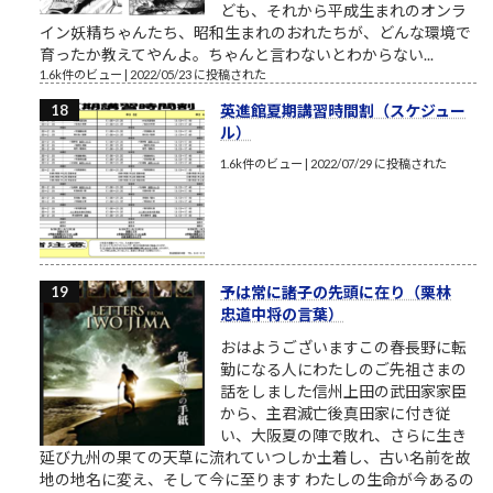
ども、それから平成生まれのオンラ
イン妖精ちゃんたち、昭和生まれのおれたちが、どんな環境で
育ったか教えてやんよ。ちゃんと言わないとわからない...
1.6k件のビュー
|
2022/05/23 に投稿された
英進館夏期講習時間割（スケジュー
ル）
1.6k件のビュー
|
2022/07/29 に投稿された
予は常に諸子の先頭に在り（栗林
忠道中将の言葉）
おはようございますこの春長野に転
勤になる人にわたしのご先祖さまの
話をしました信州上田の武田家家臣
から、主君滅亡後真田家に付き従
い、大阪夏の陣で敗れ、さらに生き
延び九州の果ての天草に流れていつしか土着し、古い名前を故
地の地名に変え、そして今に至ります わたしの生命が今あるの