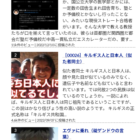
か、国公立大学の医学部とかには、
一定数の田舎生まれ田舎育ち、塾と
か予備校とかないし行ったことな
い、みたいな現役ストレート合格者
がいます。そんな大学で教える教授
たちが口を揃えて言っていたのは、彼らは首都圏だ関西圏だ都
会だ塾だ予備校だ中高一貫私立だエスカレーターだの、要す...
11k件のビュー
|
2022/12/10 に投稿された
［00026］キルギス人と日本人（似
た者同士）
似た者同士 キルギス人と日本人は、
顔や見た目が似ているのみでなく、
遺伝子や名前なども似ていると言わ
れています。では何故2つの民族は似
ているのでしょうか。一説によれ
ば、キルギス人と日本人は同じ祖先であるということですが、
この説はかなり信ぴょう性の高い説のようです。 キルギスの正
式名称は「キルギス共和国...
4.6k件のビュー
|
2022/09/07 に投稿された
エヴァに乗れ（碇ゲンドウの言
葉）