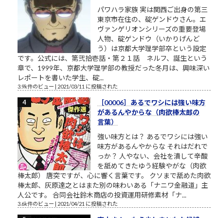
パワハラ家族 実は関西ご出身の第三
東京市在住の、碇ゲンドウさん。エ
ヴァンゲリオンシリーズの重要登場
人物、碇ゲンドウ（いかりげんど
う）は京都大学理学部卒という設定
です。公式には、第弐拾壱話・第２１話 ネルフ、誕生という
章で、1999年、京都大学理学部の教授だった冬月は、興味深い
レポートを書いた学生、碇...
3.9k件のビュー
|
2021/03/11 に投稿された
［00006］あるでワシには強い味方
があるんやからな（肉欲棒太郎の
言葉）
強い味方とは？ あるでワシには強い
味方があるんやからな それはだれで
っか？ 人やない、会社を潰して辛酸
を舐めてきたゆう経験やがな（肉欲
棒太郎） 唐突ですが、心に響く言葉です。 クソまで舐めた肉欲
棒太郎、灰原達之とはまた別の味わいある「ナニワ金融道」主
人公です。 合同会社鈴木商店の投資運用研修素材「ナ...
3.6k件のビュー
|
2021/04/21 に投稿された