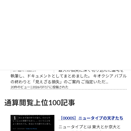
による「実需に基づかない投機取引
に対処する」との強い牽制と相まって、ドル円相場は160円台
から一時155円台へと急速に押し戻...
23件のビュー
|
2026/08/03 に投稿された
キオクシアバブルの終わり
ご提示いただいた市場の急変（スト
ップ安のクラッシュ）という衝撃的
な契機をベースに、キオクシアのバ
ブル終焉と、その裏で進行していた
「組織内の分断と相互不信」という
最大の損失に深く切り込んだ論考を
執筆し、ドキュメントとしてまとめました。 キオクシア バブル
の終わりと「見えざる損失」のご案内 ご指定いただ...
20件のビュー
|
2026/07/17 に投稿された
通算閲覧上位100記事
［00005］ニュータイプの天才たち
ニュータイプとは 東大とか京大と