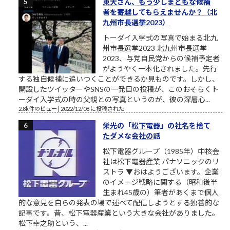
東大さん、もう少しまともな候補
者を寄越してもらえませんか？（北
九州市長選挙2023）
トーダイ入学式の写真で始まる北九
州市長選挙2023 北九州市長選挙
2023、与党自民党からの候補予定者
がようやく一本化されました。先行
する独自候補に追いつくことができるか見ものです。しかし、
開設したツイッターやSNSの一発目の投稿が、このおそらくト
ーダイ入学式の時の父親との写真というのが、彼の深層心...
2.8k件のビュー
|
2022/12/08 に投稿された
栄光の「松下電器」の社名を捨て
たダメな会社の話
松下電器グループ（1985年）中核会
社は松下電器産業 パナソニックのリ
ストラ ▼おはようございます。企業
のイメージ戦略に関する（昭和後半
生まれ45歳の）筆者があくまで個人
的な意見を自らの発表の場で述べて配信しようとする独善的な
記事です。昔、松下電器産業という大きな会社がありました。
松下幸之助という、...