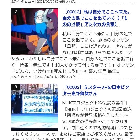
2.7k件のビュー
|
2021/05/19 に投稿された
［00012］私は自分でここへ来た。
自分の足でここを出ていく（「も
ののけ姫」アシタカの言葉）
私は自分でここへ来た。自分の足で
ここを出ていく。 組長のオッサン
「旦那、ここは通れねぇ。ゆるしが
なければ門はあけられねぇんだ」ア
シタカ「わたしは自分でここへ来た。自分の足でここを出て行
く」門番「無理です！10人かかって開ける扉です！」オッサン
「だんな、いけねェ!!死んじまう!!」 社畜27年目 毎年...
2.5k件のビュー
|
2023/04/03 に投稿された
［00032］ミスターVHS/日本ビク
ター高野鎮雄さん
NHKプロジェクトX/伝説の第2回
【NHK】 プロジェクトX 第2回放送
「窓際族が世界規格を作った」～
VHS執念の逆転劇～ここで見れま
す。毎回泣くので視聴環境にお気を
つけください。一人で、またはご家族でご視聴ください。最高