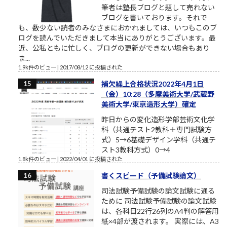
筆者は塾長ブログと題して売れない
ブログを書いております。それで
も、数少ない読者のみなさまにおかれましては、いつもこのブ
ログを読んでいただきまして本当にありがとうございます。最
近、公私ともに忙しく、ブログの更新ができない場合もあり
ま...
1.9k件のビュー
|
2017/08/12 に投稿された
補欠繰上合格状況2022年4月1日
（金）10:28（多摩美術大学/武蔵野
美術大学/東京造形大学）確定
昨日からの変化造形学部芸術文化学
科（共通テスト2教科＋専門試験方
式）5→6基礎デザイン学科（共通テ
スト3教科方式）0→4
1.8k件のビュー
|
2022/04/01 に投稿された
書くスピード（予備試験論文）
司法試験予備試験の論文試験に通る
ために 司法試験予備試験の論文試験
は、各科目22行26列のA4判の解答用
紙×4部が渡されます。 実際には、A3