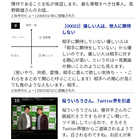
傑作であることを私が保証します。 最も尊敬すべき仕事人。高
野鎮雄さんのお話...
2.5k件のビュー
|
2018/11/08 に投稿された
［00022］優しい人は、他人に期待
しない
相手に期待していない 優しい人は
「相手に期待をしていない」から優
しいのです。優しい人は相手に対す
る関心が高い、というのは一見異論
の無いことのようにも見えます。
（思いやり、共感、愛情、相手に喜んで欲しい気持ち・・・こ
れらをまとめて関心と呼ぶことにします）相手への関心が高く
ても鬼のような人もいます。相手...
2.5k件のビュー
|
2023/02/22 に投稿された
桜ういろうさん、Twitter界を引退
桜ういろうさんは、櫻井平さんのご
親戚だそうです ものすごい勢いで、
ツイ消ししているので、そろそろ
Twitter界隈からご退場されるようで
す。召されるのですね。お迎えが来