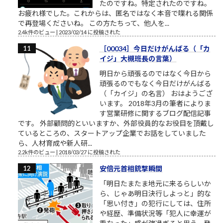
たのですね。特定されたのですね。
お疲れ様でした。これからは、匿名ではなく本音で喋れる関係
で再登場くださいね。 この方たちって、他人を...
2.4k件のビュー
|
2023/02/14 に投稿された
［00034］今日だけがんばる（「カ
イジ」大槻班長の言葉）
明日から頑張るのではなく今日から
頑張るのでもなく今日だけがんばる
（「カイジ」の名言） おはようござ
います。 2018年3月の筆者によりま
す営業研修に関するブログ配信記事
です。 外部顧問的といいますか、外部役員的なお役目を頂戴し
ているところの、スタートアップ企業でお話をしていました
ら、人材育成や新人研...
2.2k件のビュー
|
2018/03/27 に投稿された
安倍元首相銃撃瞬間
「明日たまたま地元に来るらしいか
ら、じゃあ明日決行しよっと」的な
「思い付き」の犯行にしては、住所
や経歴、準備状況等「犯人に幸運が