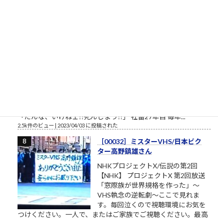
2.7k件のビュー
|
2021/05/19 に投稿された
［00012］私は自分でここへ来た。
自分の足でここを出ていく（「も
ののけ姫」アシタカの言葉）
私は自分でここへ来た。自分の足で
ここを出ていく。 組長のオッサン
「旦那、ここは通れねぇ。ゆるしが
なければ門はあけられねぇんだ」ア
シタカ「わたしは自分でここへ来た。自分の足でここを出て行
く」門番「無理です！10人かかって開ける扉です！」オッサン
「だんな、いけねェ!!死んじまう!!」 社畜27年目 毎年...
2.5k件のビュー
|
2023/04/03 に投稿された
［00032］ミスターVHS/日本ビク
ター高野鎮雄さん
NHKプロジェクトX/伝説の第2回
【NHK】 プロジェクトX 第2回放送
「窓際族が世界規格を作った」～
VHS執念の逆転劇～ここで見れま
す。毎回泣くので視聴環境にお気を
つけください。一人で、またはご家族でご視聴ください。最高