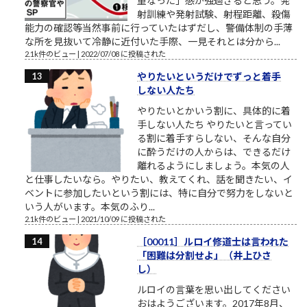
重なった」感が強過ぎると思う。発
射訓練や発射試験、射程距離、殺傷
能力の確認等当然事前に行っていたはずだし、警備体制の手薄
な所を見抜いて冷静に近付いた手際、一見それとは分から...
2.1k件のビュー
|
2022/07/08 に投稿された
やりたいというだけでずっと着手
しない人たち
やりたいとかいう割に、具体的に着
手しない人たち やりたいと言ってい
る割に着手すらしない、そんな自分
に酔うだけの人からは、できるだけ
離れるようにしましょう。本気の人
と仕事したいなら。やりたい、教えてくれ、話を聞きたい、イ
ベントに参加したいという割には、特に自分で努力をしないと
いう人がいます。本気のふり...
2.1k件のビュー
|
2021/10/09 に投稿された
［00011］ルロイ修道士は言われた
「困難は分割せよ」（井上ひさ
し）
ルロイの言葉を思い出してください
おはようございます。2017年8月、