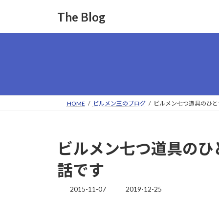
コ
ナ
The Blog
ン
ビ
テ
ゲ
ン
ー
ツ
シ
へ
ョ
ス
ン
キ
に
ッ
移
HOME
ビルメン王のブログ
ビルメン七つ道具のひと
プ
動
ビルメン七つ道具のひ
話です
2015-11-07
2019-12-25
最
終
更
新