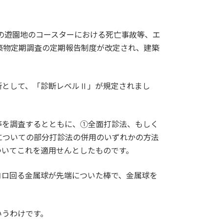
市の遊園地のコースターにおける死亡事故等、エ
築物定期調査の定期報告制度が改定され、建築
断として、「診断レベルⅡ」が規定されまし
等を調査するとともに、①全面打診法、もしく
についての部分打診法の併用のいずれかの方法
ついてこれを適用せんとしたものです。
コロ回る金属球が先端についた棒で、金属球を
いうわけです。