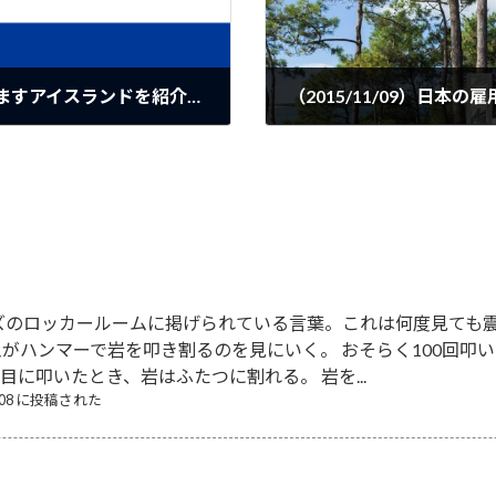
緯度が相当高いけれどもホットな国でありますアイスランドを紹介する記事です
2015-11-08
ズのロッカールームに掲げられている言葉。これは何度見ても震
がハンマーで岩を叩き割るのを見にいく。 おそらく100回叩
回目に叩いたとき、岩はふたつに割れる。 岩を...
8/08 に投稿された