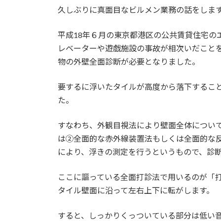
久しぶりに真面目なビルメン業務の話をしま
平成18年６月の東京都港区の公共賃貸住宅の
レベーターや遊戯施設の事故が相次いだこと
物の外壁全面診断が必要となりました。
要するに浮いたタイルが高度から落下するこ
た。
すなわち、外観目視法により壁面全体につい
は②全面的な赤外線装置法もしくは全面的な
により、浮きの測定を行うというもので、診
ここに謳っている全面打診法で用いるのが「
タイル壁面に沿って左右上下に転がします。
すると、しっかりくっついている部分は低い