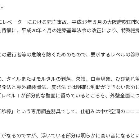
す。
エレベーターにおける死亡事故、平成19年５月の大阪府吹田
を背景に、平成20年４月の建築基準法令の改正により、特殊建
との通行者等の危険を防ぐためのもので、要求するレベルの診
て、タイルまたはモルタルの剥落、欠損、白華現象、ひび割れ
反発法と赤外線装置法、反発法では明確な判断ができない部分
断レベルⅠが部分的な壁面に留めているところを、外壁全面に
打診棒」という専用調査器具でして、仕組みは中が空洞のコロ
音がなるのですが、浮いている部分は明らかに高い音になると