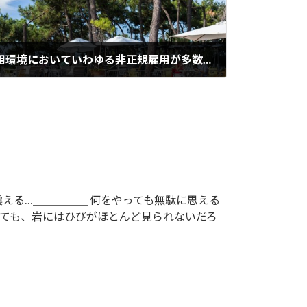
（2015/11/09）日本の雇用環境においていわゆる非正規雇用が多数派になる日が来るかもしれないという話です
える…＿＿＿＿＿ 何をやっても無駄に思える
いても、岩にはひびがほとんど見られないだろ