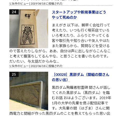
1.5k件のビュー
|
2019/04/18 に投稿された
スタートアップや新規事業はどう
やって死ぬのか
まえがき 以下は、朝早く会社行って
考えたり、いつも行く喫茶店でいろ
いろ考えたり、ふらりとやってくる
客や取引先や知り合いや友人やはた
また家族らから、質問などを受ける
ので答えたりしながら、ああ、自分は声に出しながらこんなこ
と考えて腹落ちしてるんやな、と思うことを書いたものです。
だいたい、与太話だからみな...
1.5k件のビュー
|
2022/06/18 に投稿された
［00028］黒部ダム（間組の間さん
の思い出）
黒四ダム殉職者慰霊碑 間さんが話し
てくれた黒部ダム（黒四ダム）を臨
むお話 おはようございます。2019年
1月の大学の先輩を偲ぶ配信記事で
す。大先輩の間（はざま）さんに関
西電力と間組が作った黒四ダムのことを教えてもらった思い出