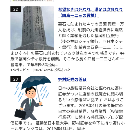
希望なきは死なり、満足は腐敗なり
（四島一二三の言葉）
墓石に刻まれた４つの言葉 興産一万
人を掲げ、戦前の九州経済界に燦然
と輝く業績を残した福岡相互銀行
（後の福岡シティ銀行、西日本シテ
ィ銀行）創業者の四島一二三（しし
まひふみ）の墓石に刻まれているのは次の４つの格言です。44
歳で福岡シティ銀行を創業。そこから長く四島一二三さんの一
番電車、で早朝5:30出勤...
1.5k件のビュー
|
2021/06/25 に投稿された
野村証券の落日
日本の最強証券会社と謳われた野村
証券がついに店舗の統廃合に踏み切
るという感慨深い話です おはようご
ざいます。 2019年4月の筆者提供の
日本の金融業界、証券業界（投資銀
行業界）に関する感慨深いブログ配
信記事です。 証券業日本最大手、野村証券を傘下に持つ野村ホ
ールディングスは、2019年4月4日、同社...