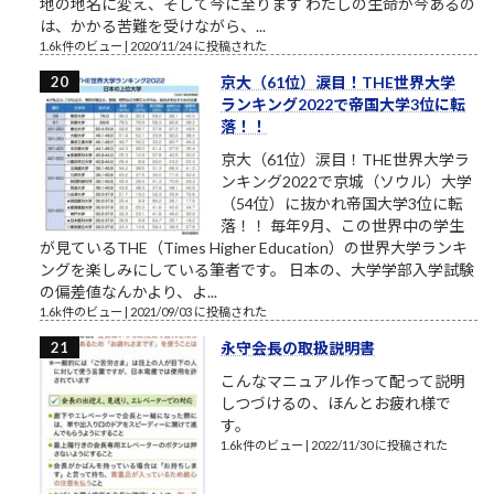
地の地名に変え、そして今に至ります わたしの生命が今あるの
は、かかる苦難を受けながら、...
1.6k件のビュー
|
2020/11/24 に投稿された
京大（61位）涙目！THE世界大学
ランキング2022で帝国大学3位に転
落！！
京大（61位）涙目！THE世界大学ラ
ンキング2022で京城（ソウル）大学
（54位）に抜かれ帝国大学3位に転
落！！ 毎年9月、この世界中の学生
が見ているTHE（Times Higher Education）の世界大学ランキ
ングを楽しみにしている筆者です。 日本の、大学学部入学試験
の偏差値なんかより、よ...
1.6k件のビュー
|
2021/09/03 に投稿された
永守会長の取扱説明書
こんなマニュアル作って配って説明
しつづけるの、ほんとお疲れ様で
す。
1.6k件のビュー
|
2022/11/30 に投稿された