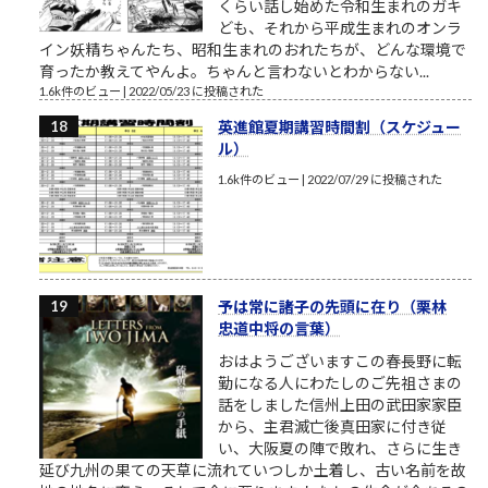
くらい話し始めた令和生まれのガキ
ども、それから平成生まれのオンラ
イン妖精ちゃんたち、昭和生まれのおれたちが、どんな環境で
育ったか教えてやんよ。ちゃんと言わないとわからない...
1.6k件のビュー
|
2022/05/23 に投稿された
英進館夏期講習時間割（スケジュー
ル）
1.6k件のビュー
|
2022/07/29 に投稿された
予は常に諸子の先頭に在り（栗林
忠道中将の言葉）
おはようございますこの春長野に転
勤になる人にわたしのご先祖さまの
話をしました信州上田の武田家家臣
から、主君滅亡後真田家に付き従
い、大阪夏の陣で敗れ、さらに生き
延び九州の果ての天草に流れていつしか土着し、古い名前を故