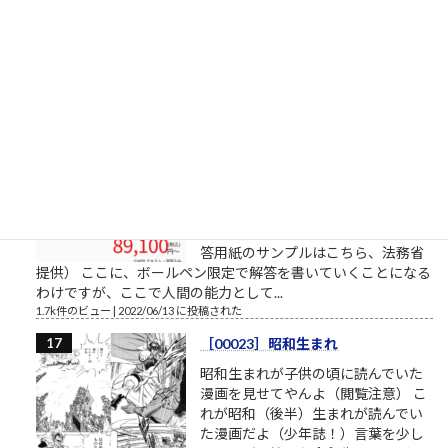
昨日からの変化造形学部芸術文化学
科（共通テスト2教科＋専門試験方
式）5→6基礎デザイン学科（共通テ
スト3教科方式）0→4
1.8k件のビュー
|
2022/04/01 に投稿された
書くスピード（予備試験論文）
司法試験予備試験の論文試験に通る
ために 司法試験予備試験の論文試験
は、各科目22行26列のA4判の解答用
紙×4部が渡されます。 実際には、A3
の厚手の紙の表裏のようです。 （解
答用紙のサンプルはこちら、法務省
提供） ここに、ボールペン限定で解答を書いていくことになる
わけですが、ここで人間の能力として...
1.7k件のビュー
|
2022/06/13 に投稿された
［00023］昭和生まれ
昭和生まれが子供の頃に読んでいた
漫画を見せてやんよ（閲覧注意） こ
れが昭和（後半）生まれが読んでい
た漫画だよ（少年誌！）言葉を少し