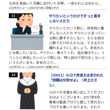
な所を見抜いて冷静に近付いた手際、一見それとは分から...
2.1k件のビュー
|
2022/07/08 に投稿された
やりたいというだけでずっと着手
しない人たち
やりたいとかいう割に、具体的に着
手しない人たち やりたいと言ってい
る割に着手すらしない、そんな自分
に酔うだけの人からは、できるだけ
離れるようにしましょう。本気の人
と仕事したいなら。やりたい、教えてくれ、話を聞きたい、イ
ベントに参加したいという割には、特に自分で努力をしないと
いう人がいます。本気のふり...
2.1k件のビュー
|
2021/10/09 に投稿された
［00011］ルロイ修道士は言われた
「困難は分割せよ」（井上ひさ
し）
ルロイの言葉を思い出してください
おはようございます。2017年8月、
筆者は塾長ブログと題して売れない
ブログを書いております。それで