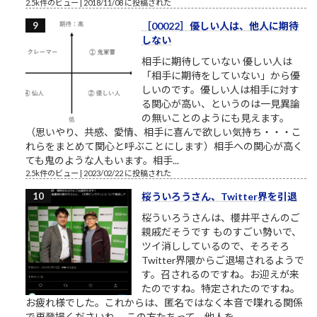
2.5k件のビュー
|
2018/11/08 に投稿された
［00022］優しい人は、他人に期待
しない
相手に期待していない 優しい人は
「相手に期待をしていない」から優
しいのです。優しい人は相手に対す
る関心が高い、というのは一見異論
の無いことのようにも見えます。
（思いやり、共感、愛情、相手に喜んで欲しい気持ち・・・こ
れらをまとめて関心と呼ぶことにします）相手への関心が高く
ても鬼のような人もいます。相手...
2.5k件のビュー
|
2023/02/22 に投稿された
桜ういろうさん、Twitter界を引退
桜ういろうさんは、櫻井平さんのご
親戚だそうです ものすごい勢いで、
ツイ消ししているので、そろそろ
Twitter界隈からご退場されるようで
す。召されるのですね。お迎えが来
たのですね。特定されたのですね。
お疲れ様でした。これからは、匿名ではなく本音で喋れる関係
で再登場くださいね。 この方たちって、他人を...