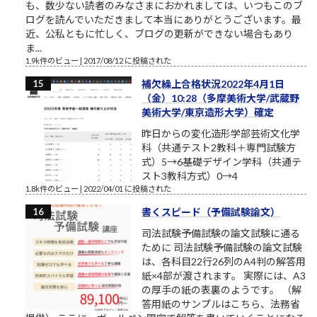
も、数少ない読者のみなさまにおかれましては、いつもこのブ
ログを読んでいただきまして本当にありがとうございます。最
近、公私ともに忙しく、ブログの更新ができない場合もあり
ま...
1.9k件のビュー
|
2017/08/12 に投稿された
補欠繰上合格状況2022年4月1日
（金）10:28（多摩美術大学/武蔵野
美術大学/東京造形大学）確定
昨日からの変化造形学部芸術文化学
科（共通テスト2教科＋専門試験方
式）5→6基礎デザイン学科（共通テ
スト3教科方式）0→4
1.8k件のビュー
|
2022/04/01 に投稿された
書くスピード（予備試験論文）
司法試験予備試験の論文試験に通る
ために 司法試験予備試験の論文試験
は、各科目22行26列のA4判の解答用
紙×4部が渡されます。 実際には、A3
の厚手の紙の表裏のようです。 （解
答用紙のサンプルはこちら、法務省