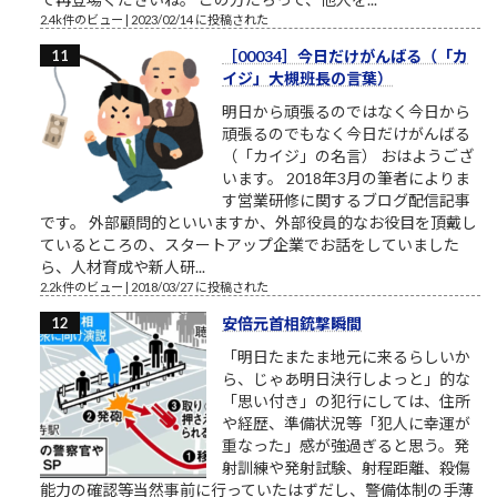
2.4k件のビュー
|
2023/02/14 に投稿された
［00034］今日だけがんばる（「カ
イジ」大槻班長の言葉）
明日から頑張るのではなく今日から
頑張るのでもなく今日だけがんばる
（「カイジ」の名言） おはようござ
います。 2018年3月の筆者によりま
す営業研修に関するブログ配信記事
です。 外部顧問的といいますか、外部役員的なお役目を頂戴し
ているところの、スタートアップ企業でお話をしていました
ら、人材育成や新人研...
2.2k件のビュー
|
2018/03/27 に投稿された
安倍元首相銃撃瞬間
「明日たまたま地元に来るらしいか
ら、じゃあ明日決行しよっと」的な
「思い付き」の犯行にしては、住所
や経歴、準備状況等「犯人に幸運が
重なった」感が強過ぎると思う。発
射訓練や発射試験、射程距離、殺傷
能力の確認等当然事前に行っていたはずだし、警備体制の手薄