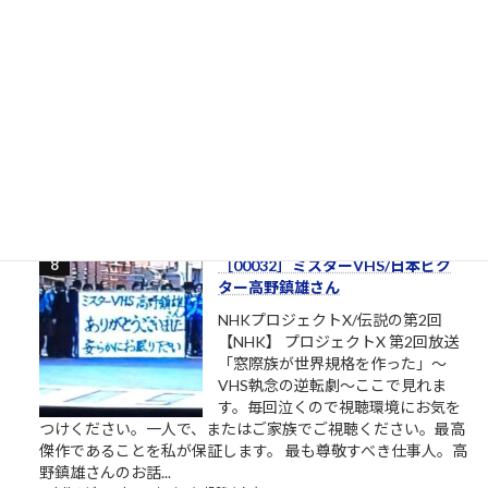
［00012］私は自分でここへ来た。
自分の足でここを出ていく（「も
ののけ姫」アシタカの言葉）
私は自分でここへ来た。自分の足で
ここを出ていく。 組長のオッサン
「旦那、ここは通れねぇ。ゆるしが
なければ門はあけられねぇんだ」ア
シタカ「わたしは自分でここへ来た。自分の足でここを出て行
く」門番「無理です！10人かかって開ける扉です！」オッサン
「だんな、いけねェ!!死んじまう!!」 社畜27年目 毎年...
2.5k件のビュー
|
2023/04/03 に投稿された
［00032］ミスターVHS/日本ビク
ター高野鎮雄さん
NHKプロジェクトX/伝説の第2回
【NHK】 プロジェクトX 第2回放送
「窓際族が世界規格を作った」～
VHS執念の逆転劇～ここで見れま
す。毎回泣くので視聴環境にお気を
つけください。一人で、またはご家族でご視聴ください。最高
傑作であることを私が保証します。 最も尊敬すべき仕事人。高
野鎮雄さんのお話...