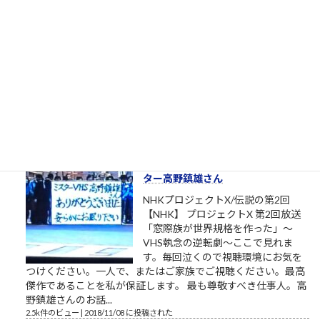
自分の足でここを出ていく（「も
ののけ姫」アシタカの言葉）
私は自分でここへ来た。自分の足で
ここを出ていく。 組長のオッサン
「旦那、ここは通れねぇ。ゆるしが
なければ門はあけられねぇんだ」ア
シタカ「わたしは自分でここへ来た。自分の足でここを出て行
く」門番「無理です！10人かかって開ける扉です！」オッサン
「だんな、いけねェ!!死んじまう!!」 社畜27年目 毎年...
2.5k件のビュー
|
2023/04/03 に投稿された
［00032］ミスターVHS/日本ビク
ター高野鎮雄さん
NHKプロジェクトX/伝説の第2回
【NHK】 プロジェクトX 第2回放送
「窓際族が世界規格を作った」～
VHS執念の逆転劇～ここで見れま
す。毎回泣くので視聴環境にお気を
つけください。一人で、またはご家族でご視聴ください。最高
傑作であることを私が保証します。 最も尊敬すべき仕事人。高
野鎮雄さんのお話...
2.5k件のビュー
|
2018/11/08 に投稿された