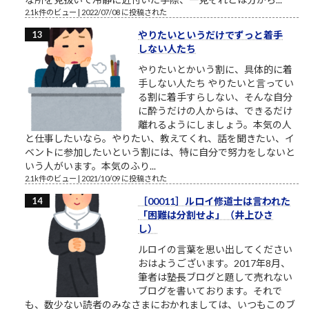
2.1k件のビュー
|
2022/07/08 に投稿された
やりたいというだけでずっと着手
しない人たち
やりたいとかいう割に、具体的に着
手しない人たち やりたいと言ってい
る割に着手すらしない、そんな自分
に酔うだけの人からは、できるだけ
離れるようにしましょう。本気の人
と仕事したいなら。やりたい、教えてくれ、話を聞きたい、イ
ベントに参加したいという割には、特に自分で努力をしないと
いう人がいます。本気のふり...
2.1k件のビュー
|
2021/10/09 に投稿された
［00011］ルロイ修道士は言われた
「困難は分割せよ」（井上ひさ
し）
ルロイの言葉を思い出してください
おはようございます。2017年8月、
筆者は塾長ブログと題して売れない
ブログを書いております。それで
も、数少ない読者のみなさまにおかれましては、いつもこのブ