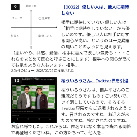
［00022］優しい人は、他人に期待
しない
相手に期待していない 優しい人は
「相手に期待をしていない」から優
しいのです。優しい人は相手に対す
る関心が高い、というのは一見異論
の無いことのようにも見えます。
（思いやり、共感、愛情、相手に喜んで欲しい気持ち・・・こ
れらをまとめて関心と呼ぶことにします）相手への関心が高く
ても鬼のような人もいます。相手...
2.5k件のビュー
|
2023/02/22 に投稿された
桜ういろうさん、Twitter界を引退
桜ういろうさんは、櫻井平さんのご
親戚だそうです ものすごい勢いで、
ツイ消ししているので、そろそろ
Twitter界隈からご退場されるようで
す。召されるのですね。お迎えが来
たのですね。特定されたのですね。
お疲れ様でした。これからは、匿名ではなく本音で喋れる関係
で再登場くださいね。 この方たちって、他人を...