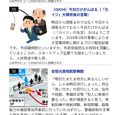
2.4k件のビュー
|
2023/02/14 に投稿された
［00034］今日だけがんばる（「カ
イジ」大槻班長の言葉）
明日から頑張るのではなく今日から
頑張るのでもなく今日だけがんばる
（「カイジ」の名言） おはようござ
います。 2018年3月の筆者によりま
す営業研修に関するブログ配信記事
です。 外部顧問的といいますか、外部役員的なお役目を頂戴し
ているところの、スタートアップ企業でお話をしていました
ら、人材育成や新人研...
2.2k件のビュー
|
2018/03/27 に投稿された
安倍元首相銃撃瞬間
「明日たまたま地元に来るらしいか
ら、じゃあ明日決行しよっと」的な
「思い付き」の犯行にしては、住所
や経歴、準備状況等「犯人に幸運が
重なった」感が強過ぎると思う。発
射訓練や発射試験、射程距離、殺傷
能力の確認等当然事前に行っていたはずだし、警備体制の手薄
な所を見抜いて冷静に近付いた手際、一見それとは分から...