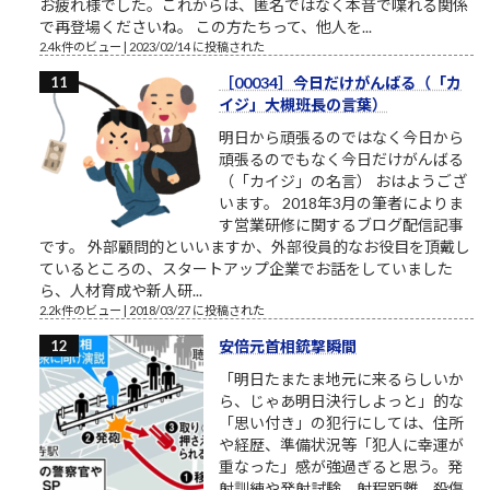
お疲れ様でした。これからは、匿名ではなく本音で喋れる関係
で再登場くださいね。 この方たちって、他人を...
2.4k件のビュー
|
2023/02/14 に投稿された
［00034］今日だけがんばる（「カ
イジ」大槻班長の言葉）
明日から頑張るのではなく今日から
頑張るのでもなく今日だけがんばる
（「カイジ」の名言） おはようござ
います。 2018年3月の筆者によりま
す営業研修に関するブログ配信記事
です。 外部顧問的といいますか、外部役員的なお役目を頂戴し
ているところの、スタートアップ企業でお話をしていました
ら、人材育成や新人研...
2.2k件のビュー
|
2018/03/27 に投稿された
安倍元首相銃撃瞬間
「明日たまたま地元に来るらしいか
ら、じゃあ明日決行しよっと」的な
「思い付き」の犯行にしては、住所
や経歴、準備状況等「犯人に幸運が
重なった」感が強過ぎると思う。発
射訓練や発射試験、射程距離、殺傷