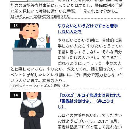
能力の確認等当然事前に行っていたはずだし、警備体制の手薄
な所を見抜いて冷静に近付いた手際、一見それとは分から...
2.1k件のビュー
|
2022/07/08 に投稿された
やりたいというだけでずっと着手
しない人たち
やりたいとかいう割に、具体的に着
手しない人たち やりたいと言ってい
る割に着手すらしない、そんな自分
に酔うだけの人からは、できるだけ
離れるようにしましょう。本気の人
と仕事したいなら。やりたい、教えてくれ、話を聞きたい、イ
ベントに参加したいという割には、特に自分で努力をしないと
いう人がいます。本気のふり...
2.1k件のビュー
|
2021/10/09 に投稿された
［00011］ルロイ修道士は言われた
「困難は分割せよ」（井上ひさ
し）
ルロイの言葉を思い出してください
おはようございます。2017年8月、
筆者は塾長ブログと題して売れない