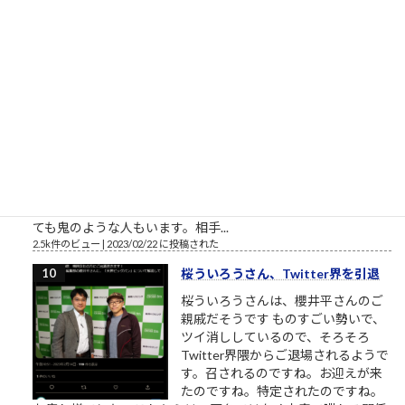
野鎮雄さんのお話...
2.5k件のビュー
|
2018/11/08 に投稿された
［00022］優しい人は、他人に期待
しない
相手に期待していない 優しい人は
「相手に期待をしていない」から優
しいのです。優しい人は相手に対す
る関心が高い、というのは一見異論
の無いことのようにも見えます。
（思いやり、共感、愛情、相手に喜んで欲しい気持ち・・・こ
れらをまとめて関心と呼ぶことにします）相手への関心が高く
ても鬼のような人もいます。相手...
2.5k件のビュー
|
2023/02/22 に投稿された
桜ういろうさん、Twitter界を引退
桜ういろうさんは、櫻井平さんのご
親戚だそうです ものすごい勢いで、
ツイ消ししているので、そろそろ
Twitter界隈からご退場されるようで
す。召されるのですね。お迎えが来
たのですね。特定されたのですね。