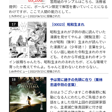
答用紙のサンプルはこちら、法務省
提供） ここに、ボールペン限定で解答を書いていくことになる
わけですが、ここで人間の能力として...
1.7k件のビュー
|
2022/06/13 に投稿された
［00023］昭和生まれ
昭和生まれが子供の頃に読んでいた
漫画を見せてやんよ（閲覧注意） こ
れが昭和（後半）生まれが読んでい
た漫画だよ（少年誌！）言葉を少し
くらい話し始めた令和生まれのガキ
ども、それから平成生まれのオンラ
イン妖精ちゃんたち、昭和生まれのおれたちが、どんな環境で
育ったか教えてやんよ。ちゃんと言わないとわからない...
1.6k件のビュー
|
2022/05/23 に投稿された
予は常に諸子の先頭に在り（栗林
忠道中将の言葉）
おはようございますこの春長野に転
勤になる人にわたしのご先祖さまの
話をしました信州上田の武田家家臣
から、主君滅亡後真田家に付き従