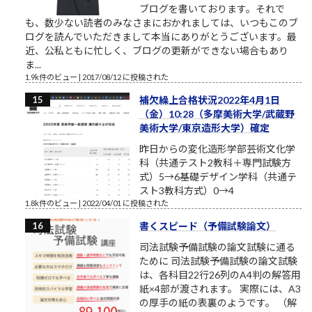
ブログを書いております。それで
も、数少ない読者のみなさまにおかれましては、いつもこのブ
ログを読んでいただきまして本当にありがとうございます。最
近、公私ともに忙しく、ブログの更新ができない場合もあり
ま...
1.9k件のビュー
|
2017/08/12 に投稿された
補欠繰上合格状況2022年4月1日
（金）10:28（多摩美術大学/武蔵野
美術大学/東京造形大学）確定
昨日からの変化造形学部芸術文化学
科（共通テスト2教科＋専門試験方
式）5→6基礎デザイン学科（共通テ
スト3教科方式）0→4
1.8k件のビュー
|
2022/04/01 に投稿された
書くスピード（予備試験論文）
司法試験予備試験の論文試験に通る
ために 司法試験予備試験の論文試験
は、各科目22行26列のA4判の解答用
紙×4部が渡されます。 実際には、A3
の厚手の紙の表裏のようです。 （解