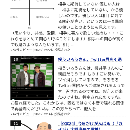
相手に期待していない 優しい人は
「相手に期待をしていない」から優
しいのです。優しい人は相手に対す
る関心が高い、というのは一見異論
の無いことのようにも見えます。
（思いやり、共感、愛情、相手に喜んで欲しい気持ち・・・こ
れらをまとめて関心と呼ぶことにします）相手への関心が高く
ても鬼のような人もいます。相手...
2.5k件のビュー
|
2023/02/22 に投稿された
桜ういろうさん、Twitter界を引退
桜ういろうさんは、櫻井平さんのご
親戚だそうです ものすごい勢いで、
ツイ消ししているので、そろそろ
Twitter界隈からご退場されるようで
す。召されるのですね。お迎えが来
たのですね。特定されたのですね。
お疲れ様でした。これからは、匿名ではなく本音で喋れる関係
で再登場くださいね。 この方たちって、他人を...
2.4k件のビュー
|
2023/02/14 に投稿された
［00034］今日だけがんばる（「カ
イジ」大槻班長の言葉）