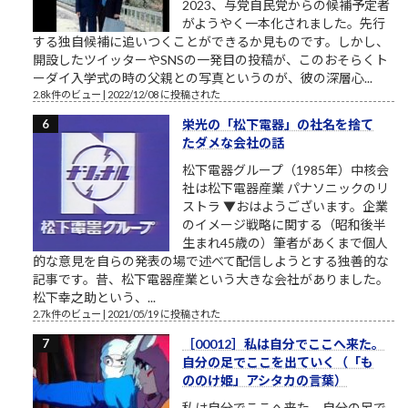
2023、与党自民党からの候補予定者
がようやく一本化されました。先行
する独自候補に追いつくことができるか見ものです。しかし、
開設したツイッターやSNSの一発目の投稿が、このおそらくト
ーダイ入学式の時の父親との写真というのが、彼の深層心...
2.8k件のビュー
|
2022/12/08 に投稿された
栄光の「松下電器」の社名を捨て
たダメな会社の話
松下電器グループ（1985年）中核会
社は松下電器産業 パナソニックのリ
ストラ ▼おはようございます。企業
のイメージ戦略に関する（昭和後半
生まれ45歳の）筆者があくまで個人
的な意見を自らの発表の場で述べて配信しようとする独善的な
記事です。昔、松下電器産業という大きな会社がありました。
松下幸之助という、...
2.7k件のビュー
|
2021/05/19 に投稿された
［00012］私は自分でここへ来た。
自分の足でここを出ていく（「も
ののけ姫」アシタカの言葉）
私は自分でここへ来た。自分の足で