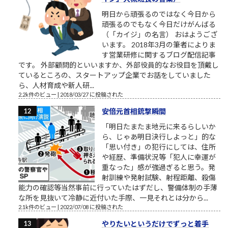
明日から頑張るのではなく今日から
頑張るのでもなく今日だけがんばる
（「カイジ」の名言） おはようござ
います。 2018年3月の筆者によりま
す営業研修に関するブログ配信記事
です。 外部顧問的といいますか、外部役員的なお役目を頂戴し
ているところの、スタートアップ企業でお話をしていました
ら、人材育成や新人研...
2.2k件のビュー
|
2018/03/27 に投稿された
安倍元首相銃撃瞬間
「明日たまたま地元に来るらしいか
ら、じゃあ明日決行しよっと」的な
「思い付き」の犯行にしては、住所
や経歴、準備状況等「犯人に幸運が
重なった」感が強過ぎると思う。発
射訓練や発射試験、射程距離、殺傷
能力の確認等当然事前に行っていたはずだし、警備体制の手薄
な所を見抜いて冷静に近付いた手際、一見それとは分から...
2.1k件のビュー
|
2022/07/08 に投稿された
やりたいというだけでずっと着手