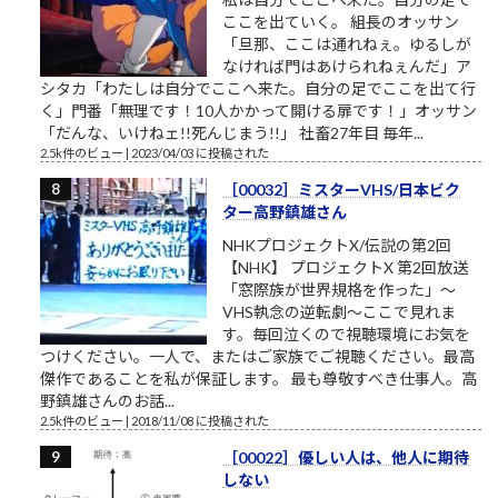
ここを出ていく。 組長のオッサン
「旦那、ここは通れねぇ。ゆるしが
なければ門はあけられねぇんだ」ア
シタカ「わたしは自分でここへ来た。自分の足でここを出て行
く」門番「無理です！10人かかって開ける扉です！」オッサン
「だんな、いけねェ!!死んじまう!!」 社畜27年目 毎年...
2.5k件のビュー
|
2023/04/03 に投稿された
［00032］ミスターVHS/日本ビク
ター高野鎮雄さん
NHKプロジェクトX/伝説の第2回
【NHK】 プロジェクトX 第2回放送
「窓際族が世界規格を作った」～
VHS執念の逆転劇～ここで見れま
す。毎回泣くので視聴環境にお気を
つけください。一人で、またはご家族でご視聴ください。最高
傑作であることを私が保証します。 最も尊敬すべき仕事人。高
野鎮雄さんのお話...
2.5k件のビュー
|
2018/11/08 に投稿された
［00022］優しい人は、他人に期待
しない