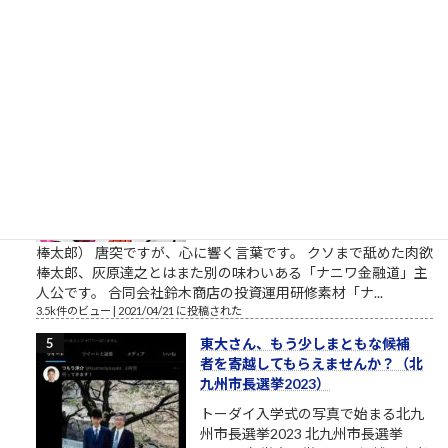
です。公式には、第弐拾壱話・第２１話 ネルフ、誕生という
章で、1999年、京都大学理学部の教授だった冬月は、興味深い
レポートを書いた学生、碇...
3.9k件のビュー
|
2021/03/11 に投稿された
［00006］あるでワシには強い味方
があるんやからな（肉欲棒太郎の
言葉）
強い味方とは？ あるでワシには強い
味方があるんやからな それはだれで
っか？ 人やない、会社を潰して辛酸
を舐めてきたゆう経験やがな（肉欲
棒太郎） 唐突ですが、心に響く言葉です。 クソまで舐めた肉欲
棒太郎、灰原達之とはまた別の味わいある「ナニワ金融道」主
人公です。 合同会社鈴木商店の投資運用研修素材「ナ...
3.5k件のビュー
|
2021/04/21 に投稿された
東大さん、もう少しまともな候補
者を寄越してもらえませんか？（北
九州市長選挙2023）
トーダイ入学式の写真で始まる北九
州市長選挙2023 北九州市長選挙