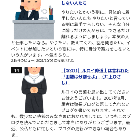
しない人たち
やりたいとかいう割に、具体的に着
手しない人たち やりたいと言ってい
る割に着手すらしない、そんな自分
に酔うだけの人からは、できるだけ
離れるようにしましょう。本気の人
と仕事したいなら。やりたい、教えてくれ、話を聞きたい、イ
ベントに参加したいという割には、特に自分で努力をしないと
いう人がいます。本気のふり...
2.1k件のビュー
|
2021/10/09 に投稿された
［00011］ルロイ修道士は言われた
「困難は分割せよ」（井上ひさ
し）
ルロイの言葉を思い出してください
おはようございます。2017年8月、
筆者は塾長ブログと題して売れない
ブログを書いております。それで
も、数少ない読者のみなさまにおかれましては、いつもこのブ
ログを読んでいただきまして本当にありがとうございます。最
近、公私ともに忙しく、ブログの更新ができない場合もあり
ま...