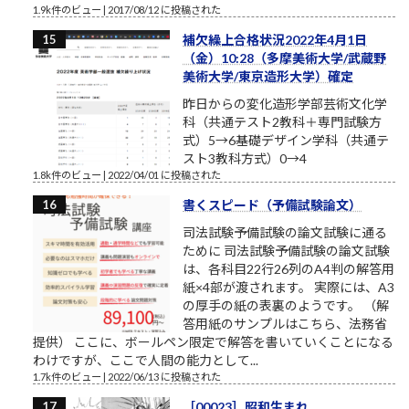
1.9k件のビュー
|
2017/08/12 に投稿された
補欠繰上合格状況2022年4月1日
（金）10:28（多摩美術大学/武蔵野
美術大学/東京造形大学）確定
昨日からの変化造形学部芸術文化学
科（共通テスト2教科＋専門試験方
式）5→6基礎デザイン学科（共通テ
スト3教科方式）0→4
1.8k件のビュー
|
2022/04/01 に投稿された
書くスピード（予備試験論文）
司法試験予備試験の論文試験に通る
ために 司法試験予備試験の論文試験
は、各科目22行26列のA4判の解答用
紙×4部が渡されます。 実際には、A3
の厚手の紙の表裏のようです。 （解
答用紙のサンプルはこちら、法務省
提供） ここに、ボールペン限定で解答を書いていくことになる
わけですが、ここで人間の能力として...
1.7k件のビュー
|
2022/06/13 に投稿された
［00023］昭和生まれ