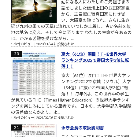
勤になる人にわたしのご先祖さまの
話をしました信州上田の武田家家臣
から、主君滅亡後真田家に付き従
い、大阪夏の陣で敗れ、さらに生き
延び九州の果ての天草に流れていつしか土着し、古い名前を故
地の地名に変え、そして今に至ります わたしの生命が今あるの
は、かかる苦難を受けながら、...
1.6k件のビュー
|
2020/11/24 に投稿された
京大（61位）涙目！THE世界大学
ランキング2022で帝国大学3位に転
落！！
京大（61位）涙目！THE世界大学ラ
ンキング2022で京城（ソウル）大学
（54位）に抜かれ帝国大学3位に転
落！！ 毎年9月、この世界中の学生
が見ているTHE（Times Higher Education）の世界大学ランキ
ングを楽しみにしている筆者です。 日本の、大学学部入学試験
の偏差値なんかより、よ...
1.6k件のビュー
|
2021/09/03 に投稿された
永守会長の取扱説明書
こんなマニュアル作って配って説明