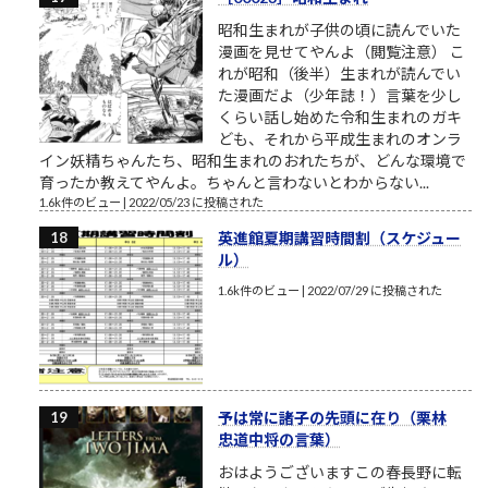
昭和生まれが子供の頃に読んでいた
漫画を見せてやんよ（閲覧注意） こ
れが昭和（後半）生まれが読んでい
た漫画だよ（少年誌！）言葉を少し
くらい話し始めた令和生まれのガキ
ども、それから平成生まれのオンラ
イン妖精ちゃんたち、昭和生まれのおれたちが、どんな環境で
育ったか教えてやんよ。ちゃんと言わないとわからない...
1.6k件のビュー
|
2022/05/23 に投稿された
英進館夏期講習時間割（スケジュー
ル）
1.6k件のビュー
|
2022/07/29 に投稿された
予は常に諸子の先頭に在り（栗林
忠道中将の言葉）
おはようございますこの春長野に転