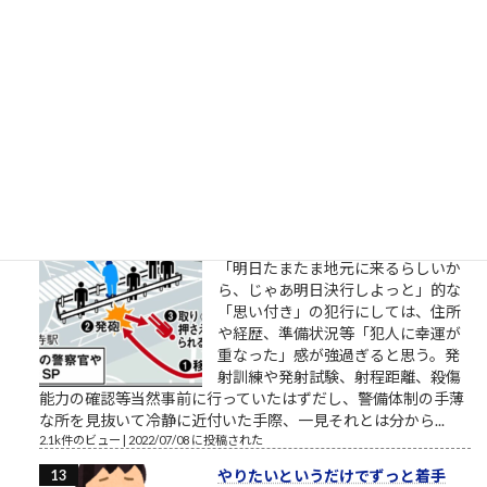
明日から頑張るのではなく今日から
頑張るのでもなく今日だけがんばる
（「カイジ」の名言） おはようござ
います。 2018年3月の筆者によりま
す営業研修に関するブログ配信記事
です。 外部顧問的といいますか、外部役員的なお役目を頂戴し
ているところの、スタートアップ企業でお話をしていました
ら、人材育成や新人研...
2.2k件のビュー
|
2018/03/27 に投稿された
安倍元首相銃撃瞬間
「明日たまたま地元に来るらしいか
ら、じゃあ明日決行しよっと」的な
「思い付き」の犯行にしては、住所
や経歴、準備状況等「犯人に幸運が
重なった」感が強過ぎると思う。発
射訓練や発射試験、射程距離、殺傷
能力の確認等当然事前に行っていたはずだし、警備体制の手薄
な所を見抜いて冷静に近付いた手際、一見それとは分から...
2.1k件のビュー
|
2022/07/08 に投稿された
やりたいというだけでずっと着手