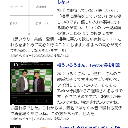
しない
相手に期待していない 優しい人は
「相手に期待をしていない」から優
しいのです。優しい人は相手に対す
る関心が高い、というのは一見異論
の無いことのようにも見えます。
（思いやり、共感、愛情、相手に喜んで欲しい気持ち・・・こ
れらをまとめて関心と呼ぶことにします）相手への関心が高く
ても鬼のような人もいます。相手...
2.5k件のビュー
|
2023/02/22 に投稿された
桜ういろうさん、Twitter界を引退
桜ういろうさんは、櫻井平さんのご
親戚だそうです ものすごい勢いで、
ツイ消ししているので、そろそろ
Twitter界隈からご退場されるようで
す。召されるのですね。お迎えが来
たのですね。特定されたのですね。
お疲れ様でした。これからは、匿名ではなく本音で喋れる関係
で再登場くださいね。 この方たちって、他人を...
2.4k件のビュー
|
2023/02/14 に投稿された