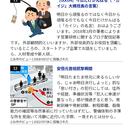
［00034］今日だけがんばる（「カ
イジ」大槻班長の言葉）
明日から頑張るのではなく今日から
頑張るのでもなく今日だけがんばる
（「カイジ」の名言） おはようござ
います。 2018年3月の筆者によりま
す営業研修に関するブログ配信記事
です。 外部顧問的といいますか、外部役員的なお役目を頂戴し
ているところの、スタートアップ企業でお話をしていました
ら、人材育成や新人研...
2.2k件のビュー
|
2018/03/27 に投稿された
安倍元首相銃撃瞬間
「明日たまたま地元に来るらしいか
ら、じゃあ明日決行しよっと」的な
「思い付き」の犯行にしては、住所
や経歴、準備状況等「犯人に幸運が
重なった」感が強過ぎると思う。発
射訓練や発射試験、射程距離、殺傷
能力の確認等当然事前に行っていたはずだし、警備体制の手薄
な所を見抜いて冷静に近付いた手際、一見それとは分から...
2.1k件のビュー
|
2022/07/08 に投稿された