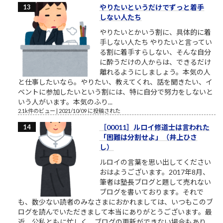
やりたいというだけでずっと着手
しない人たち
やりたいとかいう割に、具体的に着
手しない人たち やりたいと言ってい
る割に着手すらしない、そんな自分
に酔うだけの人からは、できるだけ
離れるようにしましょう。本気の人
と仕事したいなら。やりたい、教えてくれ、話を聞きたい、イ
ベントに参加したいという割には、特に自分で努力をしないと
いう人がいます。本気のふり...
2.1k件のビュー
|
2021/10/09 に投稿された
［00011］ルロイ修道士は言われた
「困難は分割せよ」（井上ひさ
し）
ルロイの言葉を思い出してください
おはようございます。2017年8月、
筆者は塾長ブログと題して売れない
ブログを書いております。それで
も、数少ない読者のみなさまにおかれましては、いつもこのブ
ログを読んでいただきまして本当にありがとうございます。最
近、公私ともに忙しく、ブログの更新ができない場合もあり