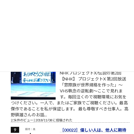
私は自分でここへ来た。自分の足で
ここを出ていく。 組長のオッサン
「旦那、ここは通れねぇ。ゆるしが
なければ門はあけられねぇんだ」ア
シタカ「わたしは自分でここへ来た。自分の足でここを出て行
く」門番「無理です！10人かかって開ける扉です！」オッサン
「だんな、いけねェ!!死んじまう!!」 社畜27年目 毎年...
2.5k件のビュー
|
2023/04/03 に投稿された
［00032］ミスターVHS/日本ビク
ター高野鎮雄さん
NHKプロジェクトX/伝説の第2回
【NHK】 プロジェクトX 第2回放送
「窓際族が世界規格を作った」～
VHS執念の逆転劇～ここで見れま
す。毎回泣くので視聴環境にお気を
つけください。一人で、またはご家族でご視聴ください。最高
傑作であることを私が保証します。 最も尊敬すべき仕事人。高
野鎮雄さんのお話...
2.5k件のビュー
|
2018/11/08 に投稿された
［00022］優しい人は、他人に期待