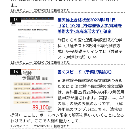
ま...
1.9k件のビュー
|
2017/08/12 に投稿された
補欠繰上合格状況2022年4月1日
（金）10:28（多摩美術大学/武蔵野
美術大学/東京造形大学）確定
昨日からの変化造形学部芸術文化学
科（共通テスト2教科＋専門試験方
式）5→6基礎デザイン学科（共通テ
スト3教科方式）0→4
1.8k件のビュー
|
2022/04/01 に投稿された
書くスピード（予備試験論文）
司法試験予備試験の論文試験に通る
ために 司法試験予備試験の論文試験
は、各科目22行26列のA4判の解答用
紙×4部が渡されます。 実際には、A3
の厚手の紙の表裏のようです。 （解
答用紙のサンプルはこちら、法務省
提供） ここに、ボールペン限定で解答を書いていくことになる
わけですが、ここで人間の能力として...
1.7k件のビュー
|
2022/06/13 に投稿された