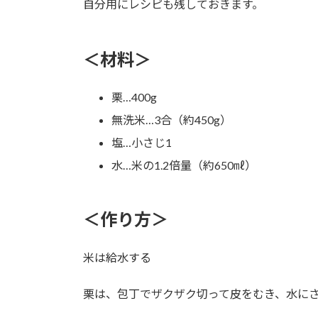
自分用にレシピも残しておきます。
＜材料＞
栗…400g
無洗米…3合（約450g）
塩…小さじ1
水…米の1.2倍量（約650㎖）
＜作り方＞
米は給水する
栗は、包丁でザクザク切って皮をむき、水に