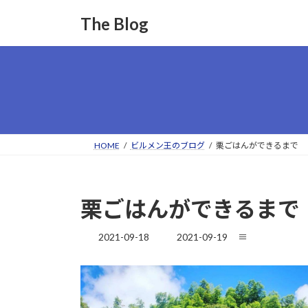
コ
ナ
The Blog
ン
ビ
テ
ゲ
ン
ー
ツ
シ
へ
ョ
ス
ン
キ
に
ッ
移
HOME
ビルメン王のブログ
栗ごはんができるまで
プ
動
栗ごはんができるまで
最
2021-09-18
2021-09-19
≡
終
更
新
日
時