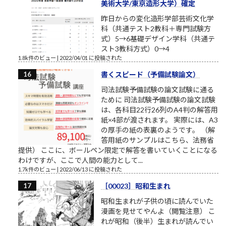
美術大学/東京造形大学）確定
昨日からの変化造形学部芸術文化学
科（共通テスト2教科＋専門試験方
式）5→6基礎デザイン学科（共通テ
スト3教科方式）0→4
1.8k件のビュー
|
2022/04/01 に投稿された
書くスピード（予備試験論文）
司法試験予備試験の論文試験に通る
ために 司法試験予備試験の論文試験
は、各科目22行26列のA4判の解答用
紙×4部が渡されます。 実際には、A3
の厚手の紙の表裏のようです。 （解
答用紙のサンプルはこちら、法務省
提供） ここに、ボールペン限定で解答を書いていくことになる
わけですが、ここで人間の能力として...
1.7k件のビュー
|
2022/06/13 に投稿された
［00023］昭和生まれ
昭和生まれが子供の頃に読んでいた
漫画を見せてやんよ（閲覧注意） こ
れが昭和（後半）生まれが読んでい