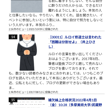
る割に着手すらしない、そんな自分
に酔うだけの人からは、できるだけ
離れるようにしましょう。本気の人
と仕事したいなら。やりたい、教えてくれ、話を聞きたい、イ
ベントに参加したいという割には、特に自分で努力をしないと
いう人がいます。本気のふり...
2.1k件のビュー
|
2021/10/09 に投稿された
［00011］ルロイ修道士は言われた
「困難は分割せよ」（井上ひさ
し）
ルロイの言葉を思い出してください
おはようございます。2017年8月、
筆者は塾長ブログと題して売れない
ブログを書いております。それで
も、数少ない読者のみなさまにおかれましては、いつもこのブ
ログを読んでいただきまして本当にありがとうございます。最
近、公私ともに忙しく、ブログの更新ができない場合もあり
ま...
1.9k件のビュー
|
2017/08/12 に投稿された
補欠繰上合格状況2022年4月1日
（金）10:28（多摩美術大学/武蔵野