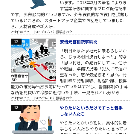
います。 2018年3月の筆者によりま
す営業研修に関するブログ配信記事
です。 外部顧問的といいますか、外部役員的なお役目を頂戴し
ているところの、スタートアップ企業でお話をしていました
ら、人材育成や新人研...
2.2k件のビュー
|
2018/03/27 に投稿された
安倍元首相銃撃瞬間
「明日たまたま地元に来るらしいか
ら、じゃあ明日決行しよっと」的な
「思い付き」の犯行にしては、住所
や経歴、準備状況等「犯人に幸運が
重なった」感が強過ぎると思う。発
射訓練や発射試験、射程距離、殺傷
能力の確認等当然事前に行っていたはずだし、警備体制の手薄
な所を見抜いて冷静に近付いた手際、一見それとは分から...
2.1k件のビュー
|
2022/07/08 に投稿された
やりたいというだけでずっと着手
しない人たち
やりたいとかいう割に、具体的に着
手しない人たち やりたいと言ってい