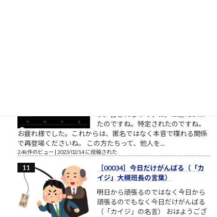
の無いことのようにも見えます。
（思いやり、共感、愛情、相手に喜んで欲しい気持ち・・・こ
れらをまとめて関心と呼ぶことにします）相手への関心が高く
ても鬼のような人もいます。相手...
2.5k件のビュー
|
2023/02/22 に投稿された
桜ういろうさん、Twitter界を引退
桜ういろうさんは、櫻井平さんのご
親戚だそうです ものすごい勢いで、
ツイ消ししているので、そろそろ
Twitter界隈からご退場されるようで
す。召されるのですね。お迎えが来
たのですね。特定されたのですね。
お疲れ様でした。これからは、匿名ではなく本音で喋れる関係
で再登場くださいね。 この方たちって、他人を...
2.4k件のビュー
|
2023/02/14 に投稿された
［00034］今日だけがんばる（「カ
イジ」大槻班長の言葉）
明日から頑張るのではなく今日から
頑張るのでもなく今日だけがんばる
（「カイジ」の名言） おはようござ