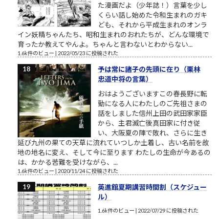
た漫画だよ（少年誌！）言葉を少し
くらい話し始めた令和生まれのガキ
ども、それから平成生まれのオンラ
イン妖精ちゃんたち、昭和生まれのおれたちが、どんな環境で
育ったか教えてやんよ。ちゃんと言わないとわからない...
1.6k件のビュー
|
2022/05/23 に投稿された
予は常に諸子の先頭に在り（栗林
忠道中将の言葉）
おはようございますこの春長野に転
勤になる人にわたしのご先祖さまの
話をしました信州上田の武田家家臣
から、主君滅亡後真田家に付き従
い、大阪夏の陣で敗れ、さらに生き
延び九州の果ての天草に流れていつしか土着し、古い名前を故
地の地名に変え、そして今に至ります わたしの生命が今あるの
は、かかる苦難を受けながら、...
1.6k件のビュー
|
2020/11/24 に投稿された
英進館夏期講習時間割（スケジュー
ル）
1.6k件のビュー
|
2022/07/29 に投稿された