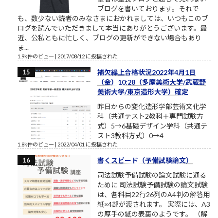
ブログを書いております。それで
も、数少ない読者のみなさまにおかれましては、いつもこのブ
ログを読んでいただきまして本当にありがとうございます。最
近、公私ともに忙しく、ブログの更新ができない場合もあり
ま...
1.9k件のビュー
|
2017/08/12 に投稿された
補欠繰上合格状況2022年4月1日
（金）10:28（多摩美術大学/武蔵野
美術大学/東京造形大学）確定
昨日からの変化造形学部芸術文化学
科（共通テスト2教科＋専門試験方
式）5→6基礎デザイン学科（共通テ
スト3教科方式）0→4
1.8k件のビュー
|
2022/04/01 に投稿された
書くスピード（予備試験論文）
司法試験予備試験の論文試験に通る
ために 司法試験予備試験の論文試験
は、各科目22行26列のA4判の解答用
紙×4部が渡されます。 実際には、A3
の厚手の紙の表裏のようです。 （解