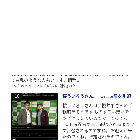
野鎮雄さんのお話...
2.5k件のビュー
|
2018/11/08 に投稿された
［00022］優しい人は、他人に期待
しない
相手に期待していない 優しい人は
「相手に期待をしていない」から優
しいのです。優しい人は相手に対す
る関心が高い、というのは一見異論
の無いことのようにも見えます。
（思いやり、共感、愛情、相手に喜んで欲しい気持ち・・・こ
れらをまとめて関心と呼ぶことにします）相手への関心が高く
ても鬼のような人もいます。相手...
2.5k件のビュー
|
2023/02/22 に投稿された
桜ういろうさん、Twitter界を引退
桜ういろうさんは、櫻井平さんのご
親戚だそうです ものすごい勢いで、
ツイ消ししているので、そろそろ
Twitter界隈からご退場されるようで
す。召されるのですね。お迎えが来
たのですね。特定されたのですね。