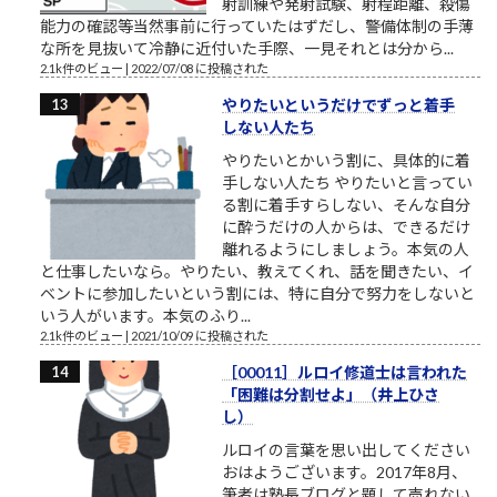
射訓練や発射試験、射程距離、殺傷
能力の確認等当然事前に行っていたはずだし、警備体制の手薄
な所を見抜いて冷静に近付いた手際、一見それとは分から...
2.1k件のビュー
|
2022/07/08 に投稿された
やりたいというだけでずっと着手
しない人たち
やりたいとかいう割に、具体的に着
手しない人たち やりたいと言ってい
る割に着手すらしない、そんな自分
に酔うだけの人からは、できるだけ
離れるようにしましょう。本気の人
と仕事したいなら。やりたい、教えてくれ、話を聞きたい、イ
ベントに参加したいという割には、特に自分で努力をしないと
いう人がいます。本気のふり...
2.1k件のビュー
|
2021/10/09 に投稿された
［00011］ルロイ修道士は言われた
「困難は分割せよ」（井上ひさ
し）
ルロイの言葉を思い出してください
おはようございます。2017年8月、
筆者は塾長ブログと題して売れない