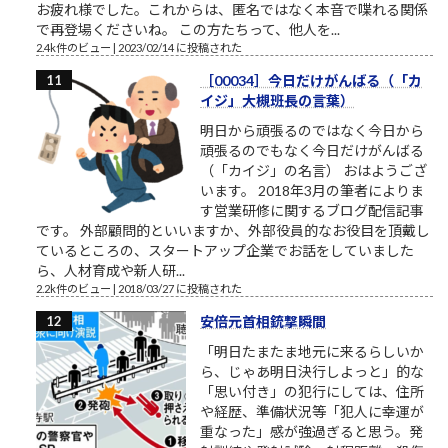
お疲れ様でした。これからは、匿名ではなく本音で喋れる関係
で再登場くださいね。 この方たちって、他人を...
2.4k件のビュー
|
2023/02/14 に投稿された
［00034］今日だけがんばる（「カ
イジ」大槻班長の言葉）
明日から頑張るのではなく今日から
頑張るのでもなく今日だけがんばる
（「カイジ」の名言） おはようござ
います。 2018年3月の筆者によりま
す営業研修に関するブログ配信記事
です。 外部顧問的といいますか、外部役員的なお役目を頂戴し
ているところの、スタートアップ企業でお話をしていました
ら、人材育成や新人研...
2.2k件のビュー
|
2018/03/27 に投稿された
安倍元首相銃撃瞬間
「明日たまたま地元に来るらしいか
ら、じゃあ明日決行しよっと」的な
「思い付き」の犯行にしては、住所
や経歴、準備状況等「犯人に幸運が
重なった」感が強過ぎると思う。発