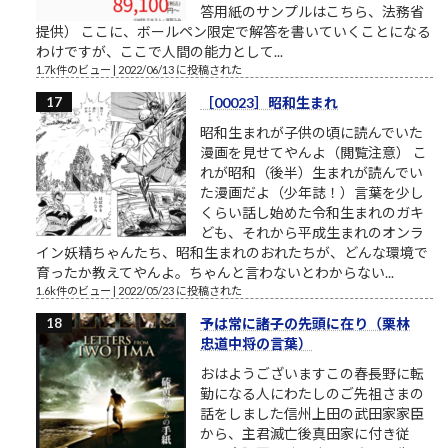
答用紙のサンプルはこちら、法務省
提供） ここに、ボールペン限定で解答を書いていくことになる
わけですが、ここで人間の能力として...
1.7k件のビュー
|
2022/06/13 に投稿された
［00023］昭和生まれ
昭和生まれが子供の頃に読んでいた
漫画を見せてやんよ（閲覧注意） こ
れが昭和（後半）生まれが読んでい
た漫画だよ（少年誌！）言葉を少し
くらい話し始めた令和生まれのガキ
ども、それから平成生まれのオンラ
イン妖精ちゃんたち、昭和生まれのおれたちが、どんな環境で
育ったか教えてやんよ。ちゃんと言わないとわからない...
1.6k件のビュー
|
2022/05/23 に投稿された
予は常に諸子の先頭に在り（栗林
忠道中将の言葉）
おはようございますこの春長野に転
勤になる人にわたしのご先祖さまの
話をしました信州上田の武田家家臣
から、主君滅亡後真田家に付き従