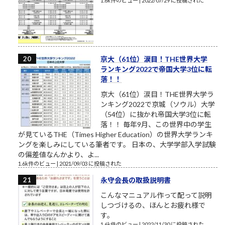
1.6k件のビュー
|
2022/07/29 に投稿された
京大（61位）涙目！THE世界大学
ランキング2022で帝国大学3位に転
落！！
京大（61位）涙目！THE世界大学ラ
ンキング2022で京城（ソウル）大学
（54位）に抜かれ帝国大学3位に転
落！！ 毎年9月、この世界中の学生
が見ているTHE（Times Higher Education）の世界大学ランキ
ングを楽しみにしている筆者です。 日本の、大学学部入学試験
の偏差値なんかより、よ...
1.6k件のビュー
|
2021/09/03 に投稿された
永守会長の取扱説明書
こんなマニュアル作って配って説明
しつづけるの、ほんとお疲れ様で
す。
1.6k件のビュー
|
2022/11/30 に投稿された