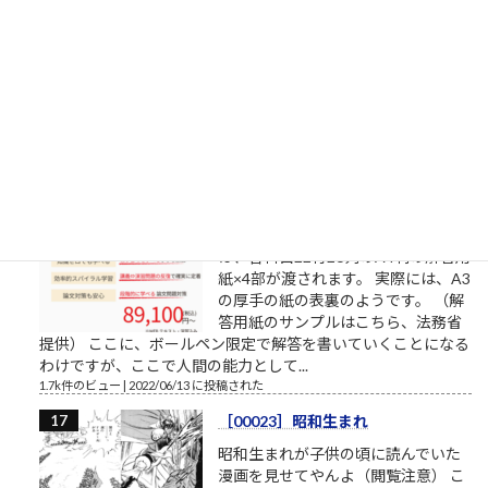
（金）10:28（多摩美術大学/武蔵野
美術大学/東京造形大学）確定
昨日からの変化造形学部芸術文化学
科（共通テスト2教科＋専門試験方
式）5→6基礎デザイン学科（共通テ
スト3教科方式）0→4
1.8k件のビュー
|
2022/04/01 に投稿された
書くスピード（予備試験論文）
司法試験予備試験の論文試験に通る
ために 司法試験予備試験の論文試験
は、各科目22行26列のA4判の解答用
紙×4部が渡されます。 実際には、A3
の厚手の紙の表裏のようです。 （解
答用紙のサンプルはこちら、法務省
提供） ここに、ボールペン限定で解答を書いていくことになる
わけですが、ここで人間の能力として...
1.7k件のビュー
|
2022/06/13 に投稿された
［00023］昭和生まれ
昭和生まれが子供の頃に読んでいた
漫画を見せてやんよ（閲覧注意） こ