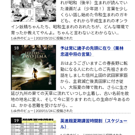
れが昭和（後半）生まれが読んでい
た漫画だよ（少年誌！）言葉を少し
くらい話し始めた令和生まれのガキ
ども、それから平成生まれのオンラ
イン妖精ちゃんたち、昭和生まれのおれたちが、どんな環境で
育ったか教えてやんよ。ちゃんと言わないとわからない...
1.6k件のビュー
|
2022/05/23 に投稿された
予は常に諸子の先頭に在り（栗林
忠道中将の言葉）
おはようございますこの春長野に転
勤になる人にわたしのご先祖さまの
話をしました信州上田の武田家家臣
から、主君滅亡後真田家に付き従
い、大阪夏の陣で敗れ、さらに生き
延び九州の果ての天草に流れていつしか土着し、古い名前を故
地の地名に変え、そして今に至ります わたしの生命が今あるの
は、かかる苦難を受けながら、...
1.6k件のビュー
|
2020/11/24 に投稿された
英進館夏期講習時間割（スケジュー
ル）