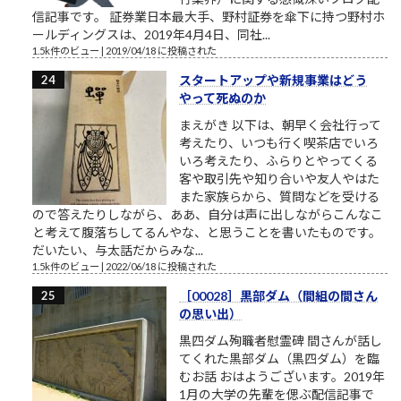
信記事です。 証券業日本最大手、野村証券を傘下に持つ野村ホ
ールディングスは、2019年4月4日、同社...
1.5k件のビュー
|
2019/04/18 に投稿された
スタートアップや新規事業はどう
やって死ぬのか
まえがき 以下は、朝早く会社行って
考えたり、いつも行く喫茶店でいろ
いろ考えたり、ふらりとやってくる
客や取引先や知り合いや友人やはた
また家族らから、質問などを受ける
ので答えたりしながら、ああ、自分は声に出しながらこんなこ
と考えて腹落ちしてるんやな、と思うことを書いたものです。
だいたい、与太話だからみな...
1.5k件のビュー
|
2022/06/18 に投稿された
［00028］黒部ダム（間組の間さん
の思い出）
黒四ダム殉職者慰霊碑 間さんが話し
てくれた黒部ダム（黒四ダム）を臨
むお話 おはようございます。2019年
1月の大学の先輩を偲ぶ配信記事で