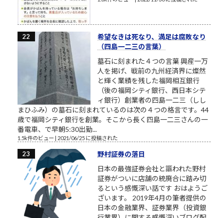
希望なきは死なり、満足は腐敗なり
（四島一二三の言葉）
墓石に刻まれた４つの言葉 興産一万
人を掲げ、戦前の九州経済界に燦然
と輝く業績を残した福岡相互銀行
（後の福岡シティ銀行、西日本シテ
ィ銀行）創業者の四島一二三（しし
まひふみ）の墓石に刻まれているのは次の４つの格言です。44
歳で福岡シティ銀行を創業。そこから長く四島一二三さんの一
番電車、で早朝5:30出勤...
1.5k件のビュー
|
2021/06/25 に投稿された
野村証券の落日
日本の最強証券会社と謳われた野村
証券がついに店舗の統廃合に踏み切
るという感慨深い話です おはようご
ざいます。 2019年4月の筆者提供の
日本の金融業界、証券業界（投資銀
行業界）に関する感慨深いブログ配