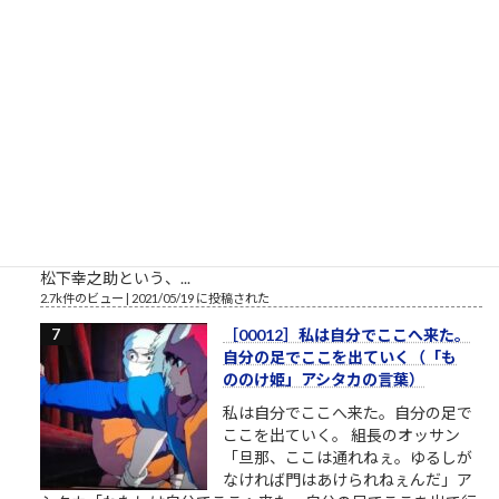
ーダイ入学式の時の父親との写真というのが、彼の深層心...
2.8k件のビュー
|
2022/12/08 に投稿された
栄光の「松下電器」の社名を捨て
たダメな会社の話
松下電器グループ（1985年）中核会
社は松下電器産業 パナソニックのリ
ストラ ▼おはようございます。企業
のイメージ戦略に関する（昭和後半
生まれ45歳の）筆者があくまで個人
的な意見を自らの発表の場で述べて配信しようとする独善的な
記事です。昔、松下電器産業という大きな会社がありました。
松下幸之助という、...
2.7k件のビュー
|
2021/05/19 に投稿された
［00012］私は自分でここへ来た。
自分の足でここを出ていく（「も
ののけ姫」アシタカの言葉）
私は自分でここへ来た。自分の足で
ここを出ていく。 組長のオッサン
「旦那、ここは通れねぇ。ゆるしが
なければ門はあけられねぇんだ」ア