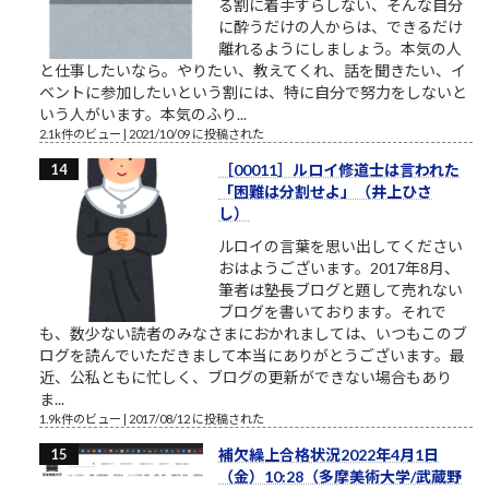
る割に着手すらしない、そんな自分
に酔うだけの人からは、できるだけ
離れるようにしましょう。本気の人
と仕事したいなら。やりたい、教えてくれ、話を聞きたい、イ
ベントに参加したいという割には、特に自分で努力をしないと
いう人がいます。本気のふり...
2.1k件のビュー
|
2021/10/09 に投稿された
［00011］ルロイ修道士は言われた
「困難は分割せよ」（井上ひさ
し）
ルロイの言葉を思い出してください
おはようございます。2017年8月、
筆者は塾長ブログと題して売れない
ブログを書いております。それで
も、数少ない読者のみなさまにおかれましては、いつもこのブ
ログを読んでいただきまして本当にありがとうございます。最
近、公私ともに忙しく、ブログの更新ができない場合もあり
ま...
1.9k件のビュー
|
2017/08/12 に投稿された
補欠繰上合格状況2022年4月1日
（金）10:28（多摩美術大学/武蔵野