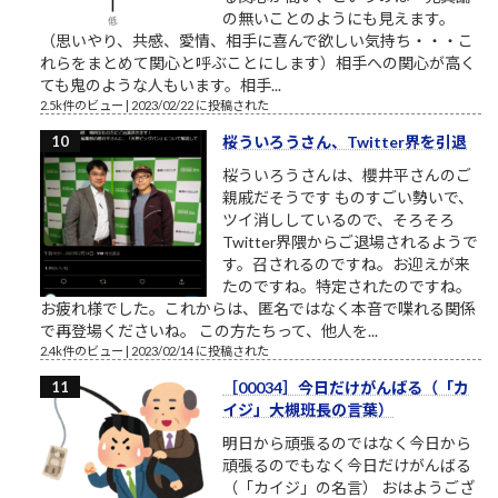
の無いことのようにも見えます。
（思いやり、共感、愛情、相手に喜んで欲しい気持ち・・・こ
れらをまとめて関心と呼ぶことにします）相手への関心が高く
ても鬼のような人もいます。相手...
2.5k件のビュー
|
2023/02/22 に投稿された
桜ういろうさん、Twitter界を引退
桜ういろうさんは、櫻井平さんのご
親戚だそうです ものすごい勢いで、
ツイ消ししているので、そろそろ
Twitter界隈からご退場されるようで
す。召されるのですね。お迎えが来
たのですね。特定されたのですね。
お疲れ様でした。これからは、匿名ではなく本音で喋れる関係
で再登場くださいね。 この方たちって、他人を...
2.4k件のビュー
|
2023/02/14 に投稿された
［00034］今日だけがんばる（「カ
イジ」大槻班長の言葉）
明日から頑張るのではなく今日から
頑張るのでもなく今日だけがんばる
（「カイジ」の名言） おはようござ