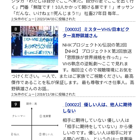
シタカ「わたしは自分でここへ来た。自分の足でここを出て行
く」門番「無理です！10人かかって開ける扉です！」オッサン
「だんな、いけねェ!!死んじまう!!」 社畜27年目 毎年...
2.5k件のビュー
|
2023/04/03 に投稿された
［00032］ミスターVHS/日本ビク
ター高野鎮雄さん
NHKプロジェクトX/伝説の第2回
【NHK】 プロジェクトX 第2回放送
「窓際族が世界規格を作った」～
VHS執念の逆転劇～ここで見れま
す。毎回泣くので視聴環境にお気を
つけください。一人で、またはご家族でご視聴ください。最高
傑作であることを私が保証します。 最も尊敬すべき仕事人。高
野鎮雄さんのお話...
2.5k件のビュー
|
2018/11/08 に投稿された
［00022］優しい人は、他人に期待
しない
相手に期待していない 優しい人は
「相手に期待をしていない」から優
しいのです。優しい人は相手に対す
る関心が高い、というのは一見異論