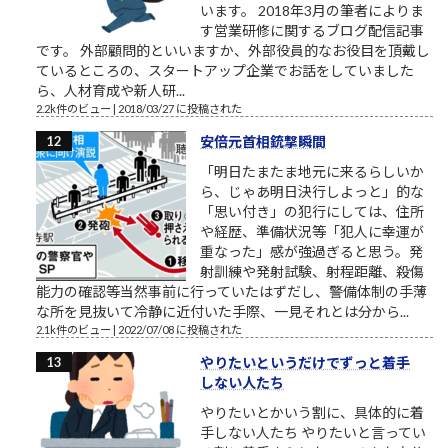
います。 2018年3月の筆者によりま
す営業研修に関するブログ配信記事
です。 外部顧問的といいますか、外部役員的なお役目を頂戴し
ているところの、スタートアップ企業でお話をしていました
ら、人材育成や新人研...
2.2k件のビュー
|
2018/03/27 に投稿された
安倍元首相銃撃瞬間
「明日たまたま地元に来るらしいか
ら、じゃあ明日決行しよっと」的な
「思い付き」の犯行にしては、住所
や経歴、準備状況等「犯人に幸運が
重なった」感が強過ぎると思う。発
射訓練や発射試験、射程距離、殺傷
能力の確認等当然事前に行っていたはずだし、警備体制の手薄
な所を見抜いて冷静に近付いた手際、一見それとは分から...
2.1k件のビュー
|
2022/07/08 に投稿された
やりたいというだけでずっと着手
しない人たち
やりたいとかいう割に、具体的に着
手しない人たち やりたいと言ってい