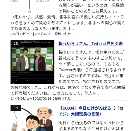
る関心が高い、というのは一見異論
の無いことのようにも見えます。
（思いやり、共感、愛情、相手に喜んで欲しい気持ち・・・こ
れらをまとめて関心と呼ぶことにします）相手への関心が高く
ても鬼のような人もいます。相手...
2.5k件のビュー
|
2023/02/22 に投稿された
桜ういろうさん、Twitter界を引退
桜ういろうさんは、櫻井平さんのご
親戚だそうです ものすごい勢いで、
ツイ消ししているので、そろそろ
Twitter界隈からご退場されるようで
す。召されるのですね。お迎えが来
たのですね。特定されたのですね。
お疲れ様でした。これからは、匿名ではなく本音で喋れる関係
で再登場くださいね。 この方たちって、他人を...
2.4k件のビュー
|
2023/02/14 に投稿された
［00034］今日だけがんばる（「カ
イジ」大槻班長の言葉）
明日から頑張るのではなく今日から
頑張るのでもなく今日だけがんばる