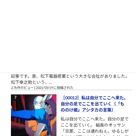
開設したツイッターやSNSの一発目の投稿が、このおそらくト
ーダイ入学式の時の父親との写真というのが、彼の深層心...
2.8k件のビュー
|
2022/12/08 に投稿された
栄光の「松下電器」の社名を捨て
たダメな会社の話
松下電器グループ（1985年）中核会
社は松下電器産業 パナソニックのリ
ストラ ▼おはようございます。企業
のイメージ戦略に関する（昭和後半
生まれ45歳の）筆者があくまで個人
的な意見を自らの発表の場で述べて配信しようとする独善的な
記事です。昔、松下電器産業という大きな会社がありました。
松下幸之助という、...
2.7k件のビュー
|
2021/05/19 に投稿された
［00012］私は自分でここへ来た。
自分の足でここを出ていく（「も
ののけ姫」アシタカの言葉）
私は自分でここへ来た。自分の足で
ここを出ていく。 組長のオッサン
「旦那、ここは通れねぇ。ゆるしが