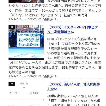
なければ門はあけられねぇんだ」ア
シタカ「わたしは自分でここへ来た。自分の足でここを出て行
く」門番「無理です！10人かかって開ける扉です！」オッサン
「だんな、いけねェ!!死んじまう!!」 社畜27年目 毎年...
2.5k件のビュー
|
2023/04/03 に投稿された
［00032］ミスターVHS/日本ビク
ター高野鎮雄さん
NHKプロジェクトX/伝説の第2回
【NHK】 プロジェクトX 第2回放送
「窓際族が世界規格を作った」～
VHS執念の逆転劇～ここで見れま
す。毎回泣くので視聴環境にお気を
つけください。一人で、またはご家族でご視聴ください。最高
傑作であることを私が保証します。 最も尊敬すべき仕事人。高
野鎮雄さんのお話...
2.5k件のビュー
|
2018/11/08 に投稿された
［00022］優しい人は、他人に期待
しない
相手に期待していない 優しい人は
「相手に期待をしていない」から優
しいのです。優しい人は相手に対す