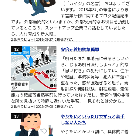
（「カイジ」の名言） おはようござ
います。 2018年3月の筆者によりま
す営業研修に関するブログ配信記事
です。 外部顧問的といいますか、外部役員的なお役目を頂戴し
ているところの、スタートアップ企業でお話をしていました
ら、人材育成や新人研...
2.2k件のビュー
|
2018/03/27 に投稿された
安倍元首相銃撃瞬間
「明日たまたま地元に来るらしいか
ら、じゃあ明日決行しよっと」的な
「思い付き」の犯行にしては、住所
や経歴、準備状況等「犯人に幸運が
重なった」感が強過ぎると思う。発
射訓練や発射試験、射程距離、殺傷
能力の確認等当然事前に行っていたはずだし、警備体制の手薄
な所を見抜いて冷静に近付いた手際、一見それとは分から...
2.1k件のビュー
|
2022/07/08 に投稿された
やりたいというだけでずっと着手
しない人たち
やりたいとかいう割に、具体的に着