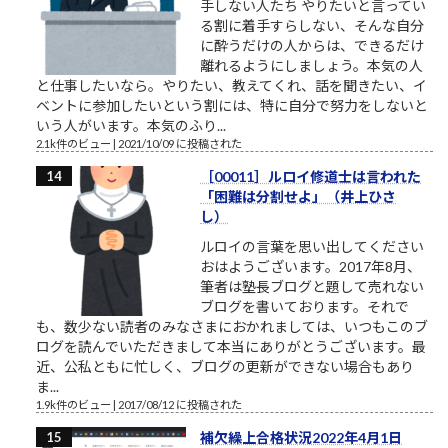
手しない人たち やりたいと言ってい
る割に着手すらしない、そんな自分
に酔うだけの人からは、できるだけ
離れるようにしましょう。本気の人
と仕事したいなら。やりたい、教えてくれ、話を聞きたい、イ
ベントに参加したいという割には、特に自分で努力をしないと
いう人がいます。本気のふり...
2.1k件のビュー
|
2021/10/09 に投稿された
［00011］ルロイ修道士は言われた
「困難は分割せよ」（井上ひさ
し）
ルロイの言葉を思い出してください
おはようございます。2017年8月、
筆者は塾長ブログと題して売れない
ブログを書いております。それで
も、数少ない読者のみなさまにおかれましては、いつもこのブ
ログを読んでいただきまして本当にありがとうございます。最
近、公私ともに忙しく、ブログの更新ができない場合もあり
ま...
1.9k件のビュー
|
2017/08/12 に投稿された
補欠繰上合格状況2022年4月1日