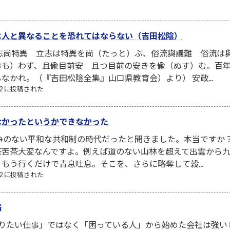
は人と異なることを恐れてはならない（吉田松陰）
立志尚特異 立志は特異を尚（たっと）ぶ、俗流與議難 俗流は
おも）わず、且偸目前安 且つ目前の安きを偸（ぬす）む。百
なかれ。（『吉田松陰全集』山口県教育会）より） 安政...
/22 に投稿された
なかったというかできなかった
争のない平和な共和制の時代だったと聞きました。本当ですか？
茶苦茶大変なんですよ。例えば道のない山林を超えて出雲から
もう行くだけで青息吐息。そこを、さらに略奪して穀...
/02 に投稿された
略
りたい仕事」ではなく「困っている人」から始めた会社は強い 昨