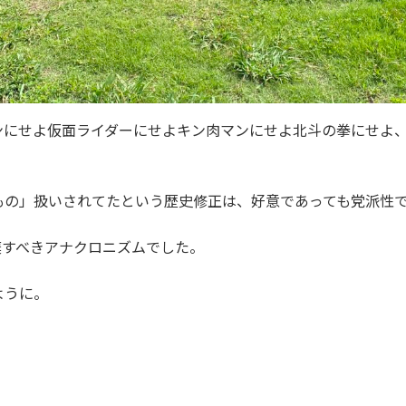
ンにせよ仮面ライダーにせよキン肉マンにせよ北斗の拳にせよ
もの」扱いされてたという歴史修正は、好意であっても党派性
棄すべきアナクロニズムでした。
ように。