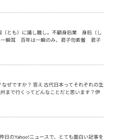
與（とも）に議し難し。不顧身后業 身后（し
年一瞬耳 百年は一瞬のみ、君子勿素餐 君子
なぜですか？ 答え 古代日本ってそれぞれの生
九州まで行くってどんなことだと思います？伊
日のYahoo!ニュースで、とても面白い記事を