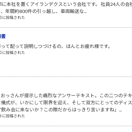
市に本社を置くアイランデクスという会社です。 社員24人の
年間約800件の引っ越し、車両輸送な...
/23 に投稿された
明書
作って配って説明しつづけるの、ほんとお疲れ様です。
/30 に投稿された
、おっさんが提示した痛烈なアンサーテキスト。この二つのテ
な儀式が、いかにして限界を迎え、そして双方にとってのディ
ぜ飲み会に来ないか？この際だからはっきり言いますね」...
/26 に投稿された