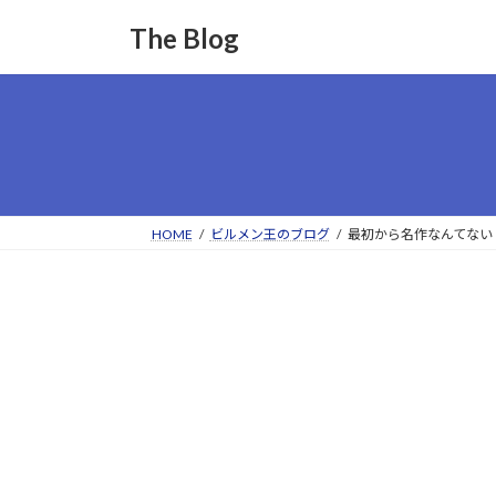
コ
ナ
The Blog
ン
ビ
テ
ゲ
ン
ー
ツ
シ
へ
ョ
ス
ン
キ
に
ッ
移
HOME
ビルメン王のブログ
最初から名作なんてない
プ
動