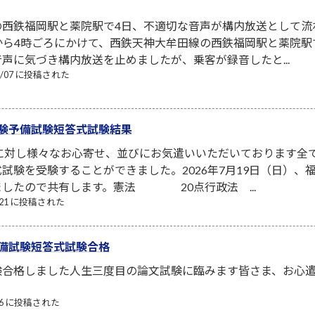
の西鉄福岡駅と薬院駅で4日、不適切な音声が構内放送として流
から4時ごろにかけて、西鉄天神大牟田線の西鉄福岡駅と薬院
声に気づき構内放送を止めましたが、乗客が録音したと...
08/07 に投稿された
験予備試験短答式試験結果
者に対し様々なお心寄せ、並びにお気遣いいただいております全
試験を受験することができました。2026年7月19日（日）
ましたので共有します。憲法 20点行政法 ...
7/21 に投稿された
備試験短答式試験合格
験合格しました人生三度目の論文試験に臨みます皆さま、お心
/06 に投稿された