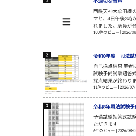
不適切な音声
西鉄天神大牟田線
すと、4日午後3時
れました。駅員が音
103件のビュー
|
2026/
令和8年度 司法試
自己採点結果 筆
試験予備試験短答式
採点結果が終わり
11件のビュー
|
2026/0
令和8年司法試験予
予備試験短答式試
ただきます
6件のビュー
|
2026/08