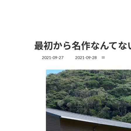
最初から名作なんてな
最
2021-09-27
2021-09-28
≡
終
更
新
日
時
: