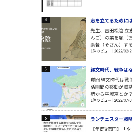
志を立てるために
先生、吉田松陰 
んご）の業を顧（
素餐（そさん）する
1件のビュー
|
2022/02
縄文時代、戦争は
質問 縄文時代は戦
活圏間の移動が滅
勢から平城京とか？
1件のビュー
|
2022/07
ランチェスター戦
【年商8億円】「や