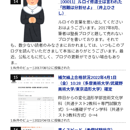
［00011］ルロイ修道士は言われた
「困難は分割せよ」（井上ひさ
し）
ルロイの言葉を思い出してください
おはようございます。2017年8月、
筆者は塾長ブログと題して売れない
ブログを書いております。それで
も、数少ない読者のみなさまにおかれましては、いつもこのブ
ログを読んでいただきまして本当にありがとうございます。最
近、公私ともに忙しく、ブログの更新ができない場合もあり
ま...
1.9k件のビュー
|
2017/08/12 に投稿された
補欠繰上合格状況2022年4月1日
（金）10:28（多摩美術大学/武蔵野
美術大学/東京造形大学）確定
昨日からの変化造形学部芸術文化学
科（共通テスト2教科＋専門試験方
式）5→6基礎デザイン学科（共通テ
スト3教科方式）0→4
1.8k件のビュー
|
2022/04/01 に投稿された
書くスピード（予備試験論文）