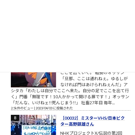
のイメージ戦略に関する（昭和後半
生まれ45歳の）筆者があくまで個人
的な意見を自らの発表の場で述べて配信しようとする独善的な
記事です。昔、松下電器産業という大きな会社がありました。
松下幸之助という、...
2.7k件のビュー
|
2021/05/19 に投稿された
［00012］私は自分でここへ来た。
自分の足でここを出ていく（「も
ののけ姫」アシタカの言葉）
私は自分でここへ来た。自分の足で
ここを出ていく。 組長のオッサン
「旦那、ここは通れねぇ。ゆるしが
なければ門はあけられねぇんだ」ア
シタカ「わたしは自分でここへ来た。自分の足でここを出て行
く」門番「無理です！10人かかって開ける扉です！」オッサン
「だんな、いけねェ!!死んじまう!!」 社畜27年目 毎年...
2.5k件のビュー
|
2023/04/03 に投稿された
［00032］ミスターVHS/日本ビク
ター高野鎮雄さん
NHKプロジェクトX/伝説の第2回