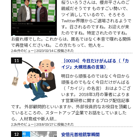
桜ういろうさんは、櫻井平さんのご
親戚だそうです ものすごい勢いで、
ツイ消ししているので、そろそろ
Twitter界隈からご退場されるようで
す。召されるのですね。お迎えが来
たのですね。特定されたのですね。
お疲れ様でした。これからは、匿名ではなく本音で喋れる関係
で再登場くださいね。 この方たちって、他人を...
2.4k件のビュー
|
2023/02/14 に投稿された
［00034］今日だけがんばる（「カ
イジ」大槻班長の言葉）
明日から頑張るのではなく今日から
頑張るのでもなく今日だけがんばる
（「カイジ」の名言） おはようござ
います。 2018年3月の筆者によりま
す営業研修に関するブログ配信記事
です。 外部顧問的といいますか、外部役員的なお役目を頂戴し
ているところの、スタートアップ企業でお話をしていました
ら、人材育成や新人研...
2.2k件のビュー
|
2018/03/27 に投稿された
安倍元首相銃撃瞬間