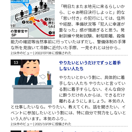
「明日たまたま地元に来るらしいか
ら、じゃあ明日決行しよっと」的な
「思い付き」の犯行にしては、住所
や経歴、準備状況等「犯人に幸運が
重なった」感が強過ぎると思う。発
射訓練や発射試験、射程距離、殺傷
能力の確認等当然事前に行っていたはずだし、警備体制の手薄
な所を見抜いて冷静に近付いた手際、一見それとは分から...
2.1k件のビュー
|
2022/07/08 に投稿された
やりたいというだけでずっと着手
しない人たち
やりたいとかいう割に、具体的に着
手しない人たち やりたいと言ってい
る割に着手すらしない、そんな自分
に酔うだけの人からは、できるだけ
離れるようにしましょう。本気の人
と仕事したいなら。やりたい、教えてくれ、話を聞きたい、イ
ベントに参加したいという割には、特に自分で努力をしないと
いう人がいます。本気のふり...
2.1k件のビュー
|
2021/10/09 に投稿された