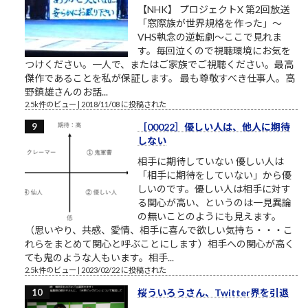
【NHK】 プロジェクトX 第2回放送
「窓際族が世界規格を作った」～
VHS執念の逆転劇～ここで見れま
す。毎回泣くので視聴環境にお気を
つけください。一人で、またはご家族でご視聴ください。最高
傑作であることを私が保証します。 最も尊敬すべき仕事人。高
野鎮雄さんのお話...
2.5k件のビュー
|
2018/11/08 に投稿された
［00022］優しい人は、他人に期待
しない
相手に期待していない 優しい人は
「相手に期待をしていない」から優
しいのです。優しい人は相手に対す
る関心が高い、というのは一見異論
の無いことのようにも見えます。
（思いやり、共感、愛情、相手に喜んで欲しい気持ち・・・こ
れらをまとめて関心と呼ぶことにします）相手への関心が高く
ても鬼のような人もいます。相手...
2.5k件のビュー
|
2023/02/22 に投稿された
桜ういろうさん、Twitter界を引退