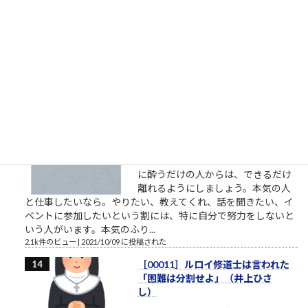
や経歴、準備状況等「犯人に幸運が
重なった」感が強過ぎると思う。発
射訓練や発射試験、射程距離、殺傷
能力の確認等当然事前に行っていたはずだし、警備体制の手薄
な所を見抜いて冷静に近付いた手際、一見それとは分から...
2.1k件のビュー
|
2022/07/08 に投稿された
やりたいというだけでずっと着手
しない人たち
やりたいとかいう割に、具体的に着
手しない人たち やりたいと言ってい
る割に着手すらしない、そんな自分
に酔うだけの人からは、できるだけ
離れるようにしましょう。本気の人
と仕事したいなら。やりたい、教えてくれ、話を聞きたい、イ
ベントに参加したいという割には、特に自分で努力をしないと
いう人がいます。本気のふり...
2.1k件のビュー
|
2021/10/09 に投稿された
［00011］ルロイ修道士は言われた
「困難は分割せよ」（井上ひさ
し）