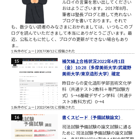
ルロイの言葉を思い出してください
おはようございます。2017年8月、
筆者は塾長ブログと題して売れない
ブログを書いております。それで
も、数少ない読者のみなさまにおかれましては、いつもこのブ
ログを読んでいただきまして本当にありがとうございます。最
近、公私ともに忙しく、ブログの更新ができない場合もあり
ま...
1.9k件のビュー
|
2017/08/12 に投稿された
補欠繰上合格状況2022年4月1日
（金）10:28（多摩美術大学/武蔵野
美術大学/東京造形大学）確定
昨日からの変化造形学部芸術文化学
科（共通テスト2教科＋専門試験方
式）5→6基礎デザイン学科（共通テ
スト3教科方式）0→4
1.8k件のビュー
|
2022/04/01 に投稿された
書くスピード（予備試験論文）
司法試験予備試験の論文試験に通る
ために 司法試験予備試験の論文試験