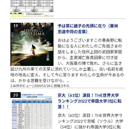
予は常に諸子の先頭に在り（栗林
忠道中将の言葉）
おはようございますこの春長野に転
勤になる人にわたしのご先祖さまの
話をしました信州上田の武田家家臣
から、主君滅亡後真田家に付き従
い、大阪夏の陣で敗れ、さらに生き
延び九州の果ての天草に流れていつしか土着し、古い名前を故
地の地名に変え、そして今に至ります わたしの生命が今あるの
は、かかる苦難を受けながら、...
1.6k件のビュー
|
2020/11/24 に投稿された
京大（61位）涙目！THE世界大学
ランキング2022で帝国大学3位に転
落！！
京大（61位）涙目！THE世界大学ラ
ンキング2022で京城（ソウル）大学
（54位）に抜かれ帝国大学3位に転