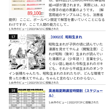
は、各科目22行26列のA4判の解答用
紙×4部が渡されます。 実際には、A3
の厚手の紙の表裏のようです。 （解
答用紙のサンプルはこちら、法務省
提供） ここに、ボールペン限定で解答を書いていくことになる
わけですが、ここで人間の能力として...
1.7k件のビュー
|
2022/06/13 に投稿された
［00023］昭和生まれ
昭和生まれが子供の頃に読んでいた
漫画を見せてやんよ（閲覧注意） こ
れが昭和（後半）生まれが読んでい
た漫画だよ（少年誌！）言葉を少し
くらい話し始めた令和生まれのガキ
ども、それから平成生まれのオンラ
イン妖精ちゃんたち、昭和生まれのおれたちが、どんな環境で
育ったか教えてやんよ。ちゃんと言わないとわからない...
1.6k件のビュー
|
2022/05/23 に投稿された
英進館夏期講習時間割（スケジュー
ル）
1.6k件のビュー
|
2022/07/29 に投稿された