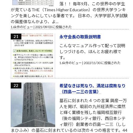
落！！ 毎年9月、この世界中の学生
が見ているTHE（Times Higher Education）の世界大学ランキ
ングを楽しみにしている筆者です。 日本の、大学学部入学試験
の偏差値なんかより、よ...
1.6k件のビュー
|
2021/09/03 に投稿された
永守会長の取扱説明書
こんなマニュアル作って配って説明
しつづけるの、ほんとお疲れ様で
す。
1.6k件のビュー
|
2022/11/30 に投稿された
希望なきは死なり、満足は腐敗なり
（四島一二三の言葉）
墓石に刻まれた４つの言葉 興産一万
人を掲げ、戦前の九州経済界に燦然
と輝く業績を残した福岡相互銀行
（後の福岡シティ銀行、西日本シテ
ィ銀行）創業者の四島一二三（しし
まひふみ）の墓石に刻まれているのは次の４つの格言です。44