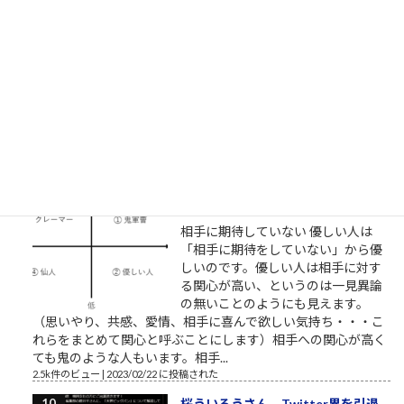
NHKプロジェクトX/伝説の第2回
【NHK】 プロジェクトX 第2回放送
「窓際族が世界規格を作った」～
VHS執念の逆転劇～ここで見れま
す。毎回泣くので視聴環境にお気を
つけください。一人で、またはご家族でご視聴ください。最高
傑作であることを私が保証します。 最も尊敬すべき仕事人。高
野鎮雄さんのお話...
2.5k件のビュー
|
2018/11/08 に投稿された
［00022］優しい人は、他人に期待
しない
相手に期待していない 優しい人は
「相手に期待をしていない」から優
しいのです。優しい人は相手に対す
る関心が高い、というのは一見異論
の無いことのようにも見えます。
（思いやり、共感、愛情、相手に喜んで欲しい気持ち・・・こ
れらをまとめて関心と呼ぶことにします）相手への関心が高く
ても鬼のような人もいます。相手...
2.5k件のビュー
|
2023/02/22 に投稿された
桜ういろうさん、Twitter界を引退