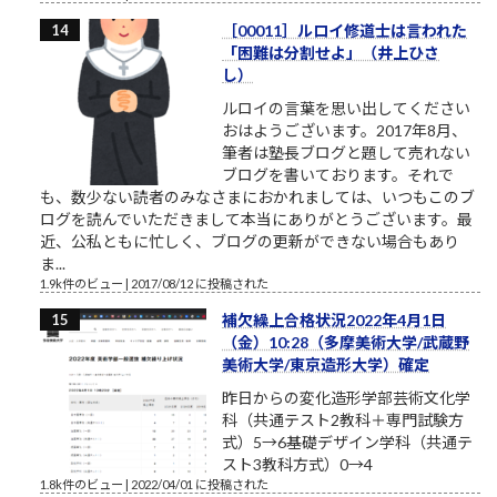
［00011］ルロイ修道士は言われた
「困難は分割せよ」（井上ひさ
し）
ルロイの言葉を思い出してください
おはようございます。2017年8月、
筆者は塾長ブログと題して売れない
ブログを書いております。それで
も、数少ない読者のみなさまにおかれましては、いつもこのブ
ログを読んでいただきまして本当にありがとうございます。最
近、公私ともに忙しく、ブログの更新ができない場合もあり
ま...
1.9k件のビュー
|
2017/08/12 に投稿された
補欠繰上合格状況2022年4月1日
（金）10:28（多摩美術大学/武蔵野
美術大学/東京造形大学）確定
昨日からの変化造形学部芸術文化学
科（共通テスト2教科＋専門試験方
式）5→6基礎デザイン学科（共通テ
スト3教科方式）0→4
1.8k件のビュー
|
2022/04/01 に投稿された