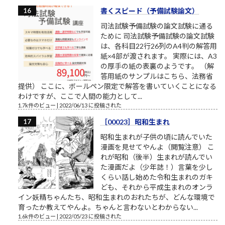
書くスピード（予備試験論文）
司法試験予備試験の論文試験に通る
ために 司法試験予備試験の論文試験
は、各科目22行26列のA4判の解答用
紙×4部が渡されます。 実際には、A3
の厚手の紙の表裏のようです。 （解
答用紙のサンプルはこちら、法務省
提供） ここに、ボールペン限定で解答を書いていくことになる
わけですが、ここで人間の能力として...
1.7k件のビュー
|
2022/06/13 に投稿された
［00023］昭和生まれ
昭和生まれが子供の頃に読んでいた
漫画を見せてやんよ（閲覧注意） こ
れが昭和（後半）生まれが読んでい
た漫画だよ（少年誌！）言葉を少し
くらい話し始めた令和生まれのガキ
ども、それから平成生まれのオンラ
イン妖精ちゃんたち、昭和生まれのおれたちが、どんな環境で
育ったか教えてやんよ。ちゃんと言わないとわからない...
1.6k件のビュー
|
2022/05/23 に投稿された