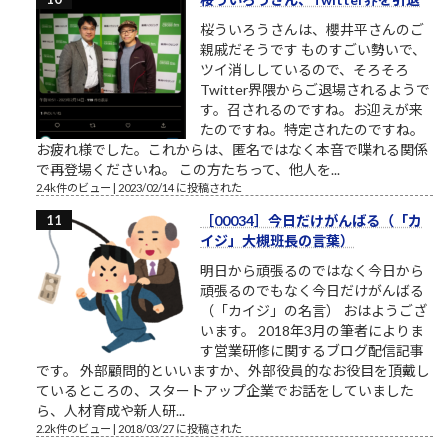
桜ういろうさんは、櫻井平さんのご
親戚だそうです ものすごい勢いで、
ツイ消ししているので、そろそろ
Twitter界隈からご退場されるようで
す。召されるのですね。お迎えが来
たのですね。特定されたのですね。
お疲れ様でした。これからは、匿名ではなく本音で喋れる関係
で再登場くださいね。 この方たちって、他人を...
2.4k件のビュー
|
2023/02/14 に投稿された
［00034］今日だけがんばる（「カ
イジ」大槻班長の言葉）
明日から頑張るのではなく今日から
頑張るのでもなく今日だけがんばる
（「カイジ」の名言） おはようござ
います。 2018年3月の筆者によりま
す営業研修に関するブログ配信記事
です。 外部顧問的といいますか、外部役員的なお役目を頂戴し
ているところの、スタートアップ企業でお話をしていました
ら、人材育成や新人研...
2.2k件のビュー
|
2018/03/27 に投稿された