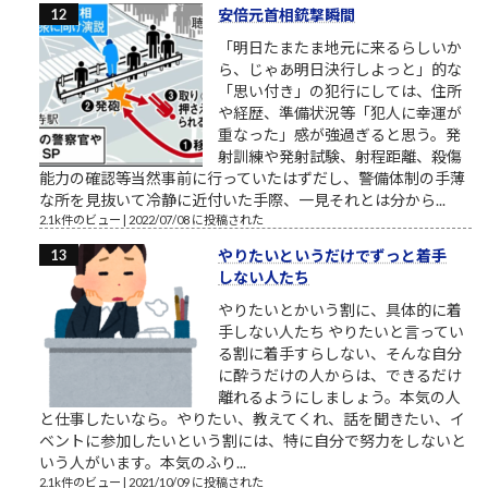
安倍元首相銃撃瞬間
「明日たまたま地元に来るらしいか
ら、じゃあ明日決行しよっと」的な
「思い付き」の犯行にしては、住所
や経歴、準備状況等「犯人に幸運が
重なった」感が強過ぎると思う。発
射訓練や発射試験、射程距離、殺傷
能力の確認等当然事前に行っていたはずだし、警備体制の手薄
な所を見抜いて冷静に近付いた手際、一見それとは分から...
2.1k件のビュー
|
2022/07/08 に投稿された
やりたいというだけでずっと着手
しない人たち
やりたいとかいう割に、具体的に着
手しない人たち やりたいと言ってい
る割に着手すらしない、そんな自分
に酔うだけの人からは、できるだけ
離れるようにしましょう。本気の人
と仕事したいなら。やりたい、教えてくれ、話を聞きたい、イ
ベントに参加したいという割には、特に自分で努力をしないと
いう人がいます。本気のふり...
2.1k件のビュー
|
2021/10/09 に投稿された