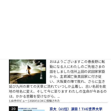
1.6k件のビュー
|
2022/05/23 に投稿された
英進館夏期講習時間割（スケジュー
ル）
1.6k件のビュー
|
2022/07/29 に投稿された
予は常に諸子の先頭に在り（栗林
忠道中将の言葉）
おはようございますこの春長野に転
勤になる人にわたしのご先祖さまの
話をしました信州上田の武田家家臣
から、主君滅亡後真田家に付き従
い、大阪夏の陣で敗れ、さらに生き
延び九州の果ての天草に流れていつしか土着し、古い名前を故
地の地名に変え、そして今に至ります わたしの生命が今あるの
は、かかる苦難を受けながら、...
1.6k件のビュー
|
2020/11/24 に投稿された
京大（61位）涙目！THE世界大学