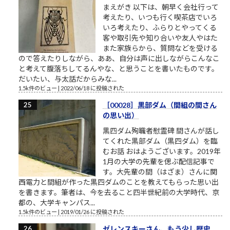
まえがき 以下は、朝早く会社行って
考えたり、いつも行く喫茶店でいろ
いろ考えたり、ふらりとやってくる
客や取引先や知り合いや友人やはた
また家族らから、質問などを受ける
ので答えたりしながら、ああ、自分は声に出しながらこんなこ
と考えて腹落ちしてるんやな、と思うことを書いたものです。
だいたい、与太話だからみな...
1.5k件のビュー
|
2022/06/18 に投稿された
［00028］黒部ダム（間組の間さん
の思い出）
黒四ダム殉職者慰霊碑 間さんが話し
てくれた黒部ダム（黒四ダム）を臨
むお話 おはようございます。2019年
1月の大学の先輩を偲ぶ配信記事で
す。大先輩の間（はざま）さんに関
西電力と間組が作った黒四ダムのことを教えてもらった思い出
を書きます。筆者は、今を去ること四半世紀前の大学時代、京
都の、大学キャンパス...
1.5k件のビュー
|
2019/01/26 に投稿された
ゼレンスキーさん、もう少し歴史