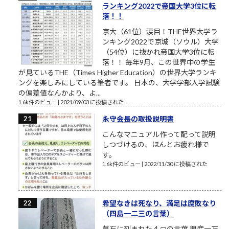
ランキング2022で帝国大学3位に転
落！！
京大（61位）涙目！THE世界大学ラ
ンキング2022で京城（ソウル）大学
（54位）に抜かれ帝国大学3位に転
落！！ 毎年9月、この世界中の学生
が見ているTHE（Times Higher Education）の世界大学ランキ
ングを楽しみにしている筆者です。 日本の、大学学部入学試験
の偏差値なんかより、よ...
1.6k件のビュー
|
2021/09/03 に投稿された
永守会長の取扱説明書
こんなマニュアル作って配って説明
しつづけるの、ほんとお疲れ様で
す。
1.6k件のビュー
|
2022/11/30 に投稿された
希望なきは死なり、満足は腐敗なり
（四島一二三の言葉）
墓石に刻まれた４つの言葉 興産一万