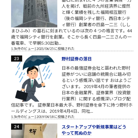
人を掲げ、戦前の九州経済界に燦然
と輝く業績を残した福岡相互銀行
（後の福岡シティ銀行、西日本シテ
ィ銀行）創業者の四島一二三（しし
まひふみ）の墓石に刻まれているのは次の４つの格言です。44
歳で福岡シティ銀行を創業。そこから長く四島一二三さんの一
番電車、で早朝5:30出勤...
1.5k件のビュー
|
2021/06/25 に投稿された
野村証券の落日
日本の最強証券会社と謳われた野村
証券がついに店舗の統廃合に踏み切
るという感慨深い話です おはようご
ざいます。 2019年4月の筆者提供の
日本の金融業界、証券業界（投資銀
行業界）に関する感慨深いブログ配
信記事です。 証券業日本最大手、野村証券を傘下に持つ野村ホ
ールディングスは、2019年4月4日、同社...
1.5k件のビュー
|
2019/04/18 に投稿された
スタートアップや新規事業はどう
やって死ぬのか