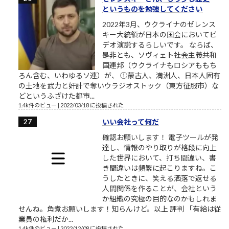
というものを勉強してください
2022年3月、ウクライナのゼレンス
キー大統領が日本の国会においてビ
デオ演説するらしいです。 ならば、
是非とも、ソヴィェト社会主義共和
国連邦（ウクライナもロシアももち
ろん含む、いわゆるソ連）が、 ①蒙古人、満洲人、日本人固有
の土地を武力と奸計で奪いウラジオストック（東方征服市）な
どというふざけた都市...
1.4k件のビュー
|
2022/03/18 に投稿された
いい会社って何だ
確認お願いします！ 電子ツールが発
達し、情報のやり取りが格段に向上
した世界において、打ち間違い、書
き間違いは頻繁に起こりますね。こ
うしたときに、笑える洒落で返せる
人間関係を作ることが、会社という
か組織の究極の目的なのかもしれま
せんね。角煮お願いします！知らんけど。以上 評判 「有給は従
業員の権利だか...
1.4k件のビュー
|
2022/12/08 に投稿された