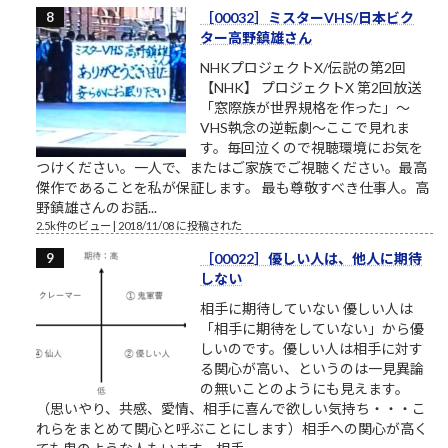
［00032］ミスターVHS/日本ビク
ター高野鎮雄さん
NHKプロジェクトX/伝説の第2回
【NHK】 プロジェクトX 第2回放送
「窓際族が世界規格を作った」～
VHS執念の逆転劇～ここで見れま
す。毎回泣くので視聴環境にお気を
つけください。一人で、またはご家族でご視聴ください。最高
傑作であることを私が保証します。 最も尊敬すべき仕事人。高
野鎮雄さんのお話...
2.5k件のビュー
|
2018/11/08 に投稿された
［00022］優しい人は、他人に期待
しない
相手に期待していない 優しい人は
「相手に期待をしていない」から優
しいのです。優しい人は相手に対す
る関心が高い、というのは一見異論
の無いことのようにも見えます。
（思いやり、共感、愛情、相手に喜んで欲しい気持ち・・・こ
れらをまとめて関心と呼ぶことにします）相手への関心が高く