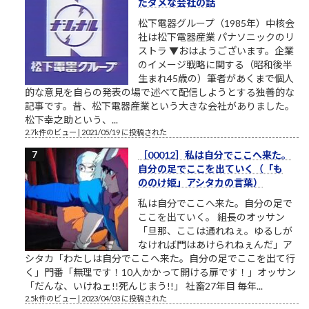
たダメな会社の話
松下電器グループ（1985年）中核会
社は松下電器産業 パナソニックのリ
ストラ ▼おはようございます。企業
のイメージ戦略に関する（昭和後半
生まれ45歳の）筆者があくまで個人
的な意見を自らの発表の場で述べて配信しようとする独善的な
記事です。昔、松下電器産業という大きな会社がありました。
松下幸之助という、...
2.7k件のビュー
|
2021/05/19 に投稿された
［00012］私は自分でここへ来た。
自分の足でここを出ていく（「も
ののけ姫」アシタカの言葉）
私は自分でここへ来た。自分の足で
ここを出ていく。 組長のオッサン
「旦那、ここは通れねぇ。ゆるしが
なければ門はあけられねぇんだ」ア
シタカ「わたしは自分でここへ来た。自分の足でここを出て行
く」門番「無理です！10人かかって開ける扉です！」オッサン
「だんな、いけねェ!!死んじまう!!」 社畜27年目 毎年...
2.5k件のビュー
|
2023/04/03 に投稿された