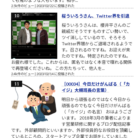
ても鬼のような人もいます。相手...
2.5k件のビュー
|
2023/02/22 に投稿された
桜ういろうさん、Twitter界を引退
桜ういろうさんは、櫻井平さんのご
親戚だそうです ものすごい勢いで、
ツイ消ししているので、そろそろ
Twitter界隈からご退場されるようで
す。召されるのですね。お迎えが来
たのですね。特定されたのですね。
お疲れ様でした。これからは、匿名ではなく本音で喋れる関係
で再登場くださいね。 この方たちって、他人を...
2.4k件のビュー
|
2023/02/14 に投稿された
［00034］今日だけがんばる（「カ
イジ」大槻班長の言葉）
明日から頑張るのではなく今日から
頑張るのでもなく今日だけがんばる
（「カイジ」の名言） おはようござ
います。 2018年3月の筆者によりま
す営業研修に関するブログ配信記事
です。 外部顧問的といいますか、外部役員的なお役目を頂戴し
ているところの、スタートアップ企業でお話をしていました