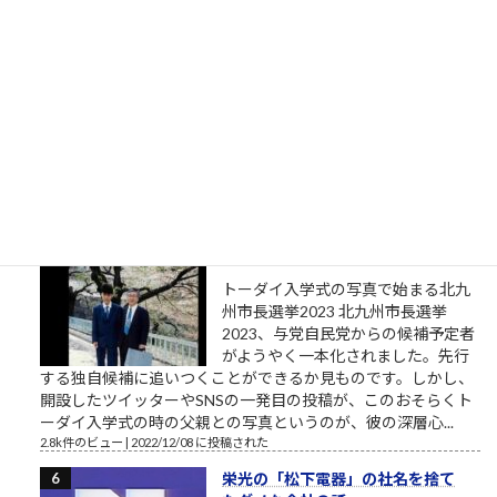
強い味方とは？ あるでワシには強い
味方があるんやからな それはだれで
っか？ 人やない、会社を潰して辛酸
を舐めてきたゆう経験やがな（肉欲
棒太郎） 唐突ですが、心に響く言葉です。 クソまで舐めた肉欲
棒太郎、灰原達之とはまた別の味わいある「ナニワ金融道」主
人公です。 合同会社鈴木商店の投資運用研修素材「ナ...
3.5k件のビュー
|
2021/04/21 に投稿された
東大さん、もう少しまともな候補
者を寄越してもらえませんか？（北
九州市長選挙2023）
トーダイ入学式の写真で始まる北九
州市長選挙2023 北九州市長選挙
2023、与党自民党からの候補予定者
がようやく一本化されました。先行
する独自候補に追いつくことができるか見ものです。しかし、
開設したツイッターやSNSの一発目の投稿が、このおそらくト
ーダイ入学式の時の父親との写真というのが、彼の深層心...
2.8k件のビュー
|
2022/12/08 に投稿された
栄光の「松下電器」の社名を捨て