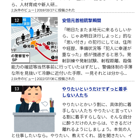
ら、人材育成や新人研...
2.2k件のビュー
|
2018/03/27 に投稿された
安倍元首相銃撃瞬間
「明日たまたま地元に来るらしいか
ら、じゃあ明日決行しよっと」的な
「思い付き」の犯行にしては、住所
や経歴、準備状況等「犯人に幸運が
重なった」感が強過ぎると思う。発
射訓練や発射試験、射程距離、殺傷
能力の確認等当然事前に行っていたはずだし、警備体制の手薄
な所を見抜いて冷静に近付いた手際、一見それとは分から...
2.1k件のビュー
|
2022/07/08 に投稿された
やりたいというだけでずっと着手
しない人たち
やりたいとかいう割に、具体的に着
手しない人たち やりたいと言ってい
る割に着手すらしない、そんな自分
に酔うだけの人からは、できるだけ
離れるようにしましょう。本気の人
と仕事したいなら。やりたい、教えてくれ、話を聞きたい、イ