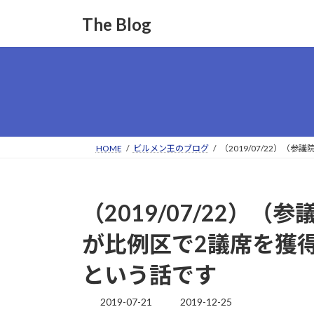
コ
ナ
The Blog
ン
ビ
テ
ゲ
ン
ー
ツ
シ
へ
ョ
ス
ン
キ
に
ッ
移
HOME
ビルメン王のブログ
（2019/07/22）
プ
動
（2019/07/22）
が比例区で2議席を獲
という話です
2019-07-21
2019-12-25
最