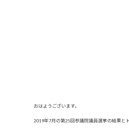
終
更
新
日
時
:
おはようございます。
2019年7月の第25回参議院議員選挙の結