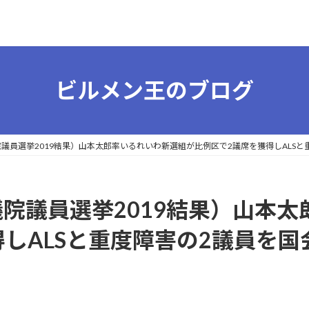
ビルメン王のブログ
（参議院議員選挙2019結果）山本太郎率いるれいわ新選組が比例区で2議席を獲得しAL
（参議院議員選挙2019結果）山
得しALSと重度障害の2議員を