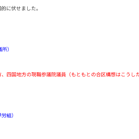
図的に伏せました。
議所）
方、四国地方の現職参議院議員（もともとの合区構想はこうし
界労組）