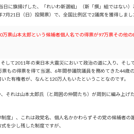
れた当日に旗揚げした、「れいわ新選組」（新「撰」組ではない
年7月21日（日）投開票）で、全国比例区で2議席を獲得しまし
0万票
山本太郎という候補者個人名での得票が97万票
その他の
そして2011年の東日本大震災において政治の道に入り、そして
万票もの得票を得て当選、6年間参議院議員を務めてきた44歳
いた有権者が、なんと120万人もいたということなのです。
か、それは山本太郎氏（と周囲の仲間たち）が周到に編み上げ
枠制度」、これは政党名、個人名かかわらずその党の候補者の
方式を少し残した制度ですが、