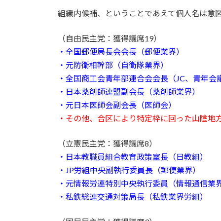
組織内候補、ということであえて個人名は意
（自由民主党：獲得議席19）
・全国郵便局長会会長（郵便業界）
・元防衛相幹部（自衛隊業界）
・全国商工会青年部連合会会長（JC、青年会
・日本薬剤師連盟副会長（薬剤師業界）
・元日本医師会副会長（医師会）
・その他、合区により特定枠に回った山陰地
（立憲民主党：獲得議席8）
・日本教職員組合教育政策室長（日教組）
・JP労組中央副執行委員長（郵便業界）
・元情報労連特別中央執行委員（情報通信業
・私鉄総連交通対策局長（私鉄業界労組）