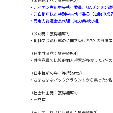
（国民民主党：獲得議席3）
・元イオン労組中央執行委員、UAゼンセン政
・元自動車総連特別中央執行委員（自動車業
・元電力総連会長代理（電力業界労組）
（公明党：獲得議席7）
・創価学会執行部の意向を受けた7名の当選者
（日本共産党：獲得議席4）
・共産党員で比較的個人得票が多かった3名の
（日本維新の会：獲得議席5）
・さまざまなバックグラウンドから集った5名
（社会民主党：獲得議席1）
・元党首
（そして、れいわ新選組：獲得議席2）