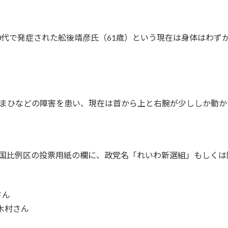
40代で発症された舩後靖彦氏（61歳）という現在は身体はわ
まひなどの障害を患い、現在は首から上と右腕が少ししか動か
全国比例区の投票用紙の欄に、政党名「れいわ新選組」もしくは
さん
木村さん