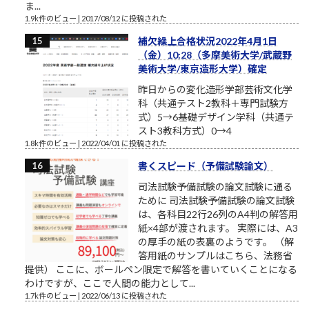
ま...
1.9k件のビュー
|
2017/08/12 に投稿された
補欠繰上合格状況2022年4月1日
（金）10:28（多摩美術大学/武蔵野
美術大学/東京造形大学）確定
昨日からの変化造形学部芸術文化学
科（共通テスト2教科＋専門試験方
式）5→6基礎デザイン学科（共通テ
スト3教科方式）0→4
1.8k件のビュー
|
2022/04/01 に投稿された
書くスピード（予備試験論文）
司法試験予備試験の論文試験に通る
ために 司法試験予備試験の論文試験
は、各科目22行26列のA4判の解答用
紙×4部が渡されます。 実際には、A3
の厚手の紙の表裏のようです。 （解
答用紙のサンプルはこちら、法務省
提供） ここに、ボールペン限定で解答を書いていくことになる
わけですが、ここで人間の能力として...
1.7k件のビュー
|
2022/06/13 に投稿された