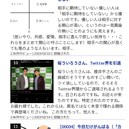
相手に期待していない 優しい人は
「相手に期待をしていない」から優
しいのです。優しい人は相手に対す
る関心が高い、というのは一見異論
の無いことのようにも見えます。
（思いやり、共感、愛情、相手に喜んで欲しい気持ち・・・こ
れらをまとめて関心と呼ぶことにします）相手への関心が高く
ても鬼のような人もいます。相手...
2.5k件のビュー
|
2023/02/22 に投稿された
桜ういろうさん、Twitter界を引退
桜ういろうさんは、櫻井平さんのご
親戚だそうです ものすごい勢いで、
ツイ消ししているので、そろそろ
Twitter界隈からご退場されるようで
す。召されるのですね。お迎えが来
たのですね。特定されたのですね。
お疲れ様でした。これからは、匿名ではなく本音で喋れる関係
で再登場くださいね。 この方たちって、他人を...
2.4k件のビュー
|
2023/02/14 に投稿された
［00034］今日だけがんばる（「カ