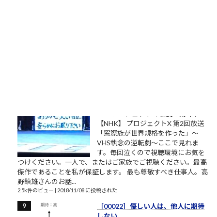
私は自分でここへ来た。自分の足で
ここを出ていく。 組長のオッサン
「旦那、ここは通れねぇ。ゆるしが
なければ門はあけられねぇんだ」ア
シタカ「わたしは自分でここへ来た。自分の足でここを出て行
く」門番「無理です！10人かかって開ける扉です！」オッサン
「だんな、いけねェ!!死んじまう!!」 社畜27年目 毎年...
2.5k件のビュー
|
2023/04/03 に投稿された
［00032］ミスターVHS/日本ビク
ター高野鎮雄さん
NHKプロジェクトX/伝説の第2回
【NHK】 プロジェクトX 第2回放送
「窓際族が世界規格を作った」～
VHS執念の逆転劇～ここで見れま
す。毎回泣くので視聴環境にお気を
つけください。一人で、またはご家族でご視聴ください。最高
傑作であることを私が保証します。 最も尊敬すべき仕事人。高
野鎮雄さんのお話...
2.5k件のビュー
|
2018/11/08 に投稿された
［00022］優しい人は、他人に期待
しない