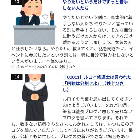
やりたいというだけでずっと着手
しない人たち
やりたいとかいう割に、具体的に着
手しない人たち やりたいと言ってい
る割に着手すらしない、そんな自分
に酔うだけの人からは、できるだけ
離れるようにしましょう。本気の人
と仕事したいなら。やりたい、教えてくれ、話を聞きたい、イ
ベントに参加したいという割には、特に自分で努力をしないと
いう人がいます。本気のふり...
2.1k件のビュー
|
2021/10/09 に投稿された
［00011］ルロイ修道士は言われた
「困難は分割せよ」（井上ひさ
し）
ルロイの言葉を思い出してください
おはようございます。2017年8月、
筆者は塾長ブログと題して売れない
ブログを書いております。それで
も、数少ない読者のみなさまにおかれましては、いつもこのブ
ログを読んでいただきまして本当にありがとうございます。最
近、公私ともに忙しく、ブログの更新ができない場合もあり