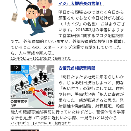
イジ」大槻班長の言葉）
明日から頑張るのではなく今日から
頑張るのでもなく今日だけがんばる
（「カイジ」の名言） おはようござ
います。 2018年3月の筆者によりま
す営業研修に関するブログ配信記事
です。 外部顧問的といいますか、外部役員的なお役目を頂戴し
ているところの、スタートアップ企業でお話をしていました
ら、人材育成や新人研...
2.2k件のビュー
|
2018/03/27 に投稿された
安倍元首相銃撃瞬間
「明日たまたま地元に来るらしいか
ら、じゃあ明日決行しよっと」的な
「思い付き」の犯行にしては、住所
や経歴、準備状況等「犯人に幸運が
重なった」感が強過ぎると思う。発
射訓練や発射試験、射程距離、殺傷
能力の確認等当然事前に行っていたはずだし、警備体制の手薄
な所を見抜いて冷静に近付いた手際、一見それとは分から...
2.1k件のビュー
|
2022/07/08 に投稿された