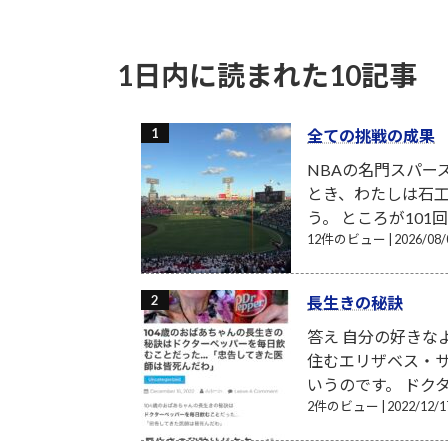
2015-06-12
1日内に読まれた10記事
全ての挑戦の成果
NBAの名門スパー
とき、わたしは石工
う。 ところが101
12件のビュー
|
2026/0
長生きの秘訣
答え 自分の好きな
住むエリザベス・サ
いうのです。 ドク
2件のビュー
|
2022/12