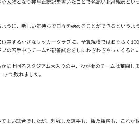
中心人物となり神皇正統記を書いたことで名高い北畠親房という
るように、新しい気持ちで日々を始めることができるというよ
位置する小さなサッカークラブに、予算規模ではおそらく10
ラブの若手中心チームが親善試合をしにわざわざやってくると
るかに上回るスタジアム大入りの中、わが街のチームは奮闘し
スコアで敗れました。
ってよい試合でしたが、対戦した選手も、観た観客も、これが