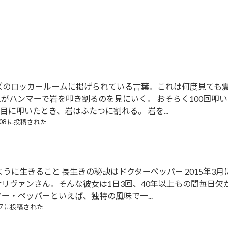
2015-06-14
ズのロッカールームに掲げられている言葉。これは何度見ても震
がハンマーで岩を叩き割るのを見にいく。 おそらく100回叩
回目に叩いたとき、岩はふたつに割れる。 岩を...
8/08 に投稿された
ように生きること 長生きの秘訣はドクターペッパー 2015年3
リヴァンさん。そんな彼女は1日3回、40年以上もの間毎日
ター・ペッパーといえば、独特の風味で一...
/17 に投稿された