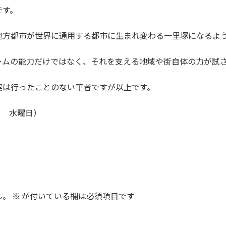
です。
地方都市が世界に通用する都市に生まれ変わる一里塚になるよ
ームの能力だけではなく、それを支える地域や街自体の力が試
実は行ったことのない筆者ですが以上です。
4日 水曜日）
ん。
※
が付いている欄は必須項目です