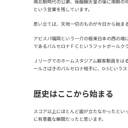
南北朝時代の公卿、後醍醐天皇の後に南朝の
という言葉を残しています。
思い立てば、天地一切のものが今日から始ま
アビスパ福岡という一介の極東日本の西の端に
であるバルセロナＦＣというフットボールク
Ｊリーグでのホームスタジアム観客動員をは
ールさばきのバルセロナ相手に、0-5という
歴史はここから始まる
スコア以上にほとんど歯が立たなかったとい
に有意義な瞬間だったと思います。