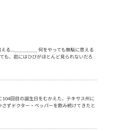
える…＿＿＿＿＿ 何をやっても無駄に思える
いても、岩にはひびがほとんど見られないだろ
月に104回目の誕生日をむかえた、テキサス州に
欠かさずドクター・ペッパーを飲み続けてきたと