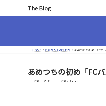
コ
ナ
The Blog
ン
ビ
テ
ゲ
ン
ー
ツ
シ
へ
ョ
ス
ン
キ
に
ッ
移
HOME
ビルメン王のブログ
あめつちの初め「FCバ
プ
動
あめつちの初め「FC
2015-06-13
2019-12-25
最
終
更
新
日
時