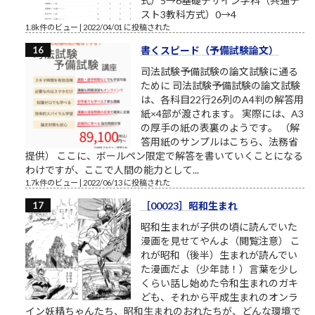
式）5→6基礎デザイン学科（共通テ
スト3教科方式）0→4
1.8k件のビュー
|
2022/04/01 に投稿された
書くスピード（予備試験論文）
司法試験予備試験の論文試験に通る
ために 司法試験予備試験の論文試験
は、各科目22行26列のA4判の解答用
紙×4部が渡されます。 実際には、A3
の厚手の紙の表裏のようです。 （解
答用紙のサンプルはこちら、法務省
提供） ここに、ボールペン限定で解答を書いていくことになる
わけですが、ここで人間の能力として...
1.7k件のビュー
|
2022/06/13 に投稿された
［00023］昭和生まれ
昭和生まれが子供の頃に読んでいた
漫画を見せてやんよ（閲覧注意） こ
れが昭和（後半）生まれが読んでい
た漫画だよ（少年誌！）言葉を少し
くらい話し始めた令和生まれのガキ
ども、それから平成生まれのオンラ
イン妖精ちゃんたち、昭和生まれのおれたちが、どんな環境で