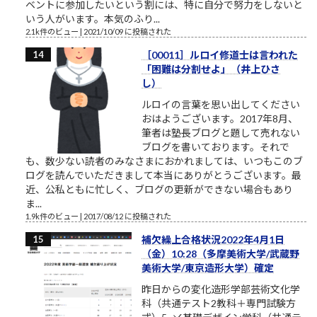
ベントに参加したいという割には、特に自分で努力をしないと
いう人がいます。本気のふり...
2.1k件のビュー
|
2021/10/09 に投稿された
［00011］ルロイ修道士は言われた
「困難は分割せよ」（井上ひさ
し）
ルロイの言葉を思い出してください
おはようございます。2017年8月、
筆者は塾長ブログと題して売れない
ブログを書いております。それで
も、数少ない読者のみなさまにおかれましては、いつもこのブ
ログを読んでいただきまして本当にありがとうございます。最
近、公私ともに忙しく、ブログの更新ができない場合もあり
ま...
1.9k件のビュー
|
2017/08/12 に投稿された
補欠繰上合格状況2022年4月1日
（金）10:28（多摩美術大学/武蔵野
美術大学/東京造形大学）確定
昨日からの変化造形学部芸術文化学
科（共通テスト2教科＋専門試験方