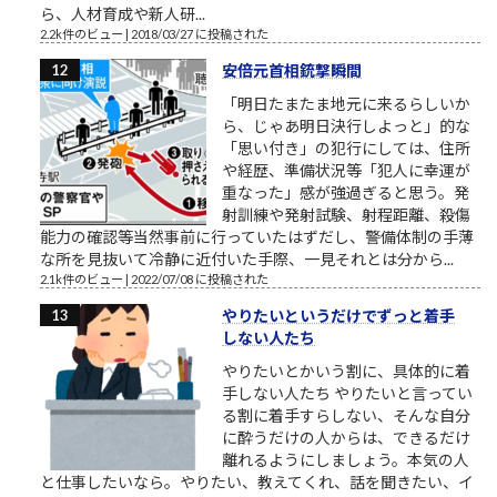
ら、人材育成や新人研...
2.2k件のビュー
|
2018/03/27 に投稿された
安倍元首相銃撃瞬間
「明日たまたま地元に来るらしいか
ら、じゃあ明日決行しよっと」的な
「思い付き」の犯行にしては、住所
や経歴、準備状況等「犯人に幸運が
重なった」感が強過ぎると思う。発
射訓練や発射試験、射程距離、殺傷
能力の確認等当然事前に行っていたはずだし、警備体制の手薄
な所を見抜いて冷静に近付いた手際、一見それとは分から...
2.1k件のビュー
|
2022/07/08 に投稿された
やりたいというだけでずっと着手
しない人たち
やりたいとかいう割に、具体的に着
手しない人たち やりたいと言ってい
る割に着手すらしない、そんな自分
に酔うだけの人からは、できるだけ
離れるようにしましょう。本気の人
と仕事したいなら。やりたい、教えてくれ、話を聞きたい、イ