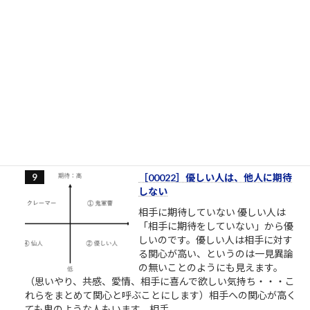
［00032］ミスターVHS/日本ビク
ター高野鎮雄さん
NHKプロジェクトX/伝説の第2回
【NHK】 プロジェクトX 第2回放送
「窓際族が世界規格を作った」～
VHS執念の逆転劇～ここで見れま
す。毎回泣くので視聴環境にお気を
つけください。一人で、またはご家族でご視聴ください。最高
傑作であることを私が保証します。 最も尊敬すべき仕事人。高
野鎮雄さんのお話...
2.5k件のビュー
|
2018/11/08 に投稿された
［00022］優しい人は、他人に期待
しない
相手に期待していない 優しい人は
「相手に期待をしていない」から優
しいのです。優しい人は相手に対す
る関心が高い、というのは一見異論
の無いことのようにも見えます。
（思いやり、共感、愛情、相手に喜んで欲しい気持ち・・・こ
れらをまとめて関心と呼ぶことにします）相手への関心が高く
ても鬼のような人もいます。相手...