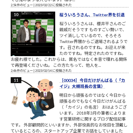
2.5k件のビュー
|
2023/02/22 に投稿された
桜ういろうさん、Twitter界を引退
桜ういろうさんは、櫻井平さんのご
親戚だそうです ものすごい勢いで、
ツイ消ししているので、そろそろ
Twitter界隈からご退場されるようで
す。召されるのですね。お迎えが来
たのですね。特定されたのですね。
お疲れ様でした。これからは、匿名ではなく本音で喋れる関係
で再登場くださいね。 この方たちって、他人を...
2.4k件のビュー
|
2023/02/14 に投稿された
［00034］今日だけがんばる（「カ
イジ」大槻班長の言葉）
明日から頑張るのではなく今日から
頑張るのでもなく今日だけがんばる
（「カイジ」の名言） おはようござ
います。 2018年3月の筆者によりま
す営業研修に関するブログ配信記事
です。 外部顧問的といいますか、外部役員的なお役目を頂戴し
ているところの、スタートアップ企業でお話をしていました