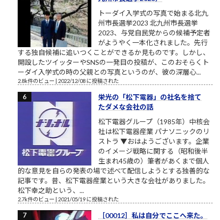
トーダイ入学式の写真で始まる北九
州市長選挙2023 北九州市長選挙
2023、与党自民党からの候補予定者
がようやく一本化されました。先行
する独自候補に追いつくことができるか見ものです。しかし、
開設したツイッターやSNSの一発目の投稿が、このおそらくト
ーダイ入学式の時の父親との写真というのが、彼の深層心...
2.8k件のビュー
|
2022/12/08 に投稿された
栄光の「松下電器」の社名を捨て
たダメな会社の話
松下電器グループ（1985年）中核会
社は松下電器産業 パナソニックのリ
ストラ ▼おはようございます。企業
のイメージ戦略に関する（昭和後半
生まれ45歳の）筆者があくまで個人
的な意見を自らの発表の場で述べて配信しようとする独善的な
記事です。昔、松下電器産業という大きな会社がありました。
松下幸之助という、...
2.7k件のビュー
|
2021/05/19 に投稿された
［00012］私は自分でここへ来た。