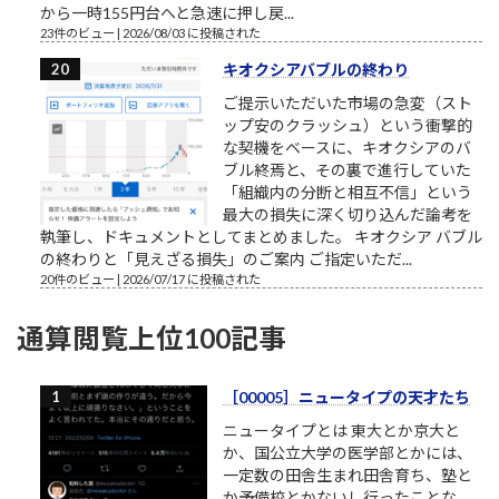
から一時155円台へと急速に押し戻...
23件のビュー
|
2026/08/03 に投稿された
キオクシアバブルの終わり
ご提示いただいた市場の急変（スト
ップ安のクラッシュ）という衝撃的
な契機をベースに、キオクシアのバ
ブル終焉と、その裏で進行していた
「組織内の分断と相互不信」という
最大の損失に深く切り込んだ論考を
執筆し、ドキュメントとしてまとめました。 キオクシア バブル
の終わりと「見えざる損失」のご案内 ご指定いただ...
20件のビュー
|
2026/07/17 に投稿された
通算閲覧上位100記事
［00005］ニュータイプの天才たち
ニュータイプとは 東大とか京大と
か、国公立大学の医学部とかには、
一定数の田舎生まれ田舎育ち、塾と
か予備校とかないし行ったことな