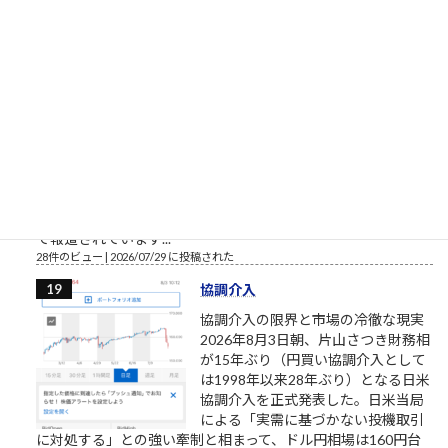
30件のビュー
|
2026/07/26 に投稿された
政治資金パーティー
熊本地震（震度7）の発生直後、自民
党福岡県議団の松尾統章会長が北九
州市で政治資金パーティー（ビアパ
ーティー）を強行開催し、党内外か
ら強い批判を浴びました。お笑い芸
人の余興なども行われ、緊急事態で
の開催判断が波紋を呼んでいます。
（※「熊本県議」ではなく「自民党福岡県議」による事例とし
て報道されています...
28件のビュー
|
2026/07/29 に投稿された
協調介入
協調介入の限界と市場の冷徹な現実
2026年8月3日朝、片山さつき財務相
が15年ぶり（円買い協調介入として
は1998年以来28年ぶり）となる日米
協調介入を正式発表した。日米当局
による「実需に基づかない投機取引
に対処する」との強い牽制と相まって、ドル円相場は160円台