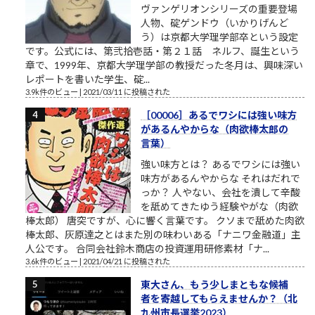
ヴァンゲリオンシリーズの重要登場
人物、碇ゲンドウ（いかりげんど
う）は京都大学理学部卒という設定
です。公式には、第弐拾壱話・第２１話 ネルフ、誕生という
章で、1999年、京都大学理学部の教授だった冬月は、興味深い
レポートを書いた学生、碇...
3.9k件のビュー
|
2021/03/11 に投稿された
［00006］あるでワシには強い味方
があるんやからな（肉欲棒太郎の
言葉）
強い味方とは？ あるでワシには強い
味方があるんやからな それはだれで
っか？ 人やない、会社を潰して辛酸
を舐めてきたゆう経験やがな（肉欲
棒太郎） 唐突ですが、心に響く言葉です。 クソまで舐めた肉欲
棒太郎、灰原達之とはまた別の味わいある「ナニワ金融道」主
人公です。 合同会社鈴木商店の投資運用研修素材「ナ...
3.6k件のビュー
|
2021/04/21 に投稿された
東大さん、もう少しまともな候補
者を寄越してもらえませんか？（北
九州市長選挙2023）