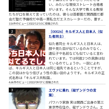
い、みたいな現役ストレート合格者
がいます。そんな大学で教える教授
たちが口を揃えて言っていたのは、彼らは首都圏だ関西圏だ都
会だ塾だ予備校だ中高一貫私立だエスカレーターだの、要す...
11k件のビュー
|
2022/12/10 に投稿された
［00026］キルギス人と日本人（似
た者同士）
似た者同士 キルギス人と日本人は、
顔や見た目が似ているのみでなく、
遺伝子や名前なども似ていると言わ
れています。では何故2つの民族は似
ているのでしょうか。一説によれ
ば、キルギス人と日本人は同じ祖先であるということですが、
この説はかなり信ぴょう性の高い説のようです。 キルギスの正
式名称は「キルギス共和国...
4.6k件のビュー
|
2022/09/07 に投稿された
エヴァに乗れ（碇ゲンドウの言
葉）
パワハラ家族 実は関西ご出身の第三
東京市在住の、碇ゲンドウさん。エ