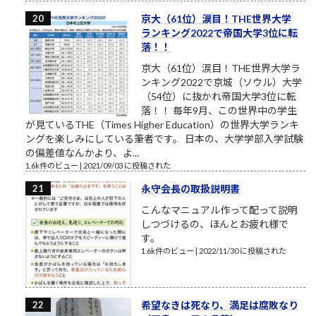
京大（61位）涙目！THE世界大学
ランキング2022で帝国大学3位に転
落！！
京大（61位）涙目！THE世界大学ラ
ンキング2022で京城（ソウル）大学
（54位）に抜かれ帝国大学3位に転
落！！ 毎年9月、この世界中の学生
が見ているTHE（Times Higher Education）の世界大学ランキ
ングを楽しみにしている筆者です。 日本の、大学学部入学試験
の偏差値なんかより、よ...
1.6k件のビュー
|
2021/09/03 に投稿された
永守会長の取扱説明書
こんなマニュアル作って配って説明
しつづけるの、ほんとお疲れ様で
す。
1.6k件のビュー
|
2022/11/30 に投稿された
希望なきは死なり、満足は腐敗なり