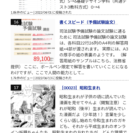
式）5→6基礎デザイン学科（共通テ
スト3教科方式）0→4
1.8k件のビュー
|
2022/04/01 に投稿された
書くスピード（予備試験論文）
司法試験予備試験の論文試験に通る
ために 司法試験予備試験の論文試験
は、各科目22行26列のA4判の解答用
紙×4部が渡されます。 実際には、A3
の厚手の紙の表裏のようです。 （解
答用紙のサンプルはこちら、法務省
提供） ここに、ボールペン限定で解答を書いていくことになる
わけですが、ここで人間の能力として...
1.7k件のビュー
|
2022/06/13 に投稿された
［00023］昭和生まれ
昭和生まれが子供の頃に読んでいた
漫画を見せてやんよ（閲覧注意） こ
れが昭和（後半）生まれが読んでい
た漫画だよ（少年誌！）言葉を少し
くらい話し始めた令和生まれのガキ
ども、それから平成生まれのオンラ
イン妖精ちゃんたち、昭和生まれのおれたちが、どんな環境で