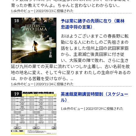
育ったか教えてやんよ。ちゃんと言わないとわからない...
1.6k件のビュー
|
2022/05/23 に投稿された
予は常に諸子の先頭に在り（栗林
忠道中将の言葉）
おはようございますこの春長野に転
勤になる人にわたしのご先祖さまの
話をしました信州上田の武田家家臣
から、主君滅亡後真田家に付き従
い、大阪夏の陣で敗れ、さらに生き
延び九州の果ての天草に流れていつしか土着し、古い名前を故
地の地名に変え、そして今に至ります わたしの生命が今あるの
は、かかる苦難を受けながら、...
1.6k件のビュー
|
2020/11/24 に投稿された
英進館夏期講習時間割（スケジュー
ル）
1.6k件のビュー
|
2022/07/29 に投稿された