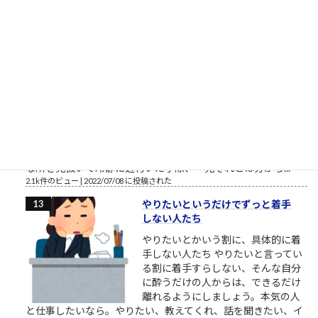
ら、人材育成や新人研...
2.2k件のビュー
|
2018/03/27 に投稿された
安倍元首相銃撃瞬間
「明日たまたま地元に来るらしいか
ら、じゃあ明日決行しよっと」的な
「思い付き」の犯行にしては、住所
や経歴、準備状況等「犯人に幸運が
重なった」感が強過ぎると思う。発
射訓練や発射試験、射程距離、殺傷
能力の確認等当然事前に行っていたはずだし、警備体制の手薄
な所を見抜いて冷静に近付いた手際、一見それとは分から...
2.1k件のビュー
|
2022/07/08 に投稿された
やりたいというだけでずっと着手
しない人たち
やりたいとかいう割に、具体的に着
手しない人たち やりたいと言ってい
る割に着手すらしない、そんな自分
に酔うだけの人からは、できるだけ
離れるようにしましょう。本気の人
と仕事したいなら。やりたい、教えてくれ、話を聞きたい、イ