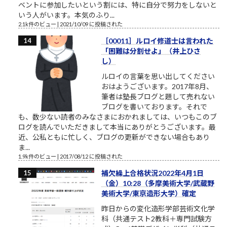
ベントに参加したいという割には、特に自分で努力をしないと
いう人がいます。本気のふり...
2.1k件のビュー
|
2021/10/09 に投稿された
［00011］ルロイ修道士は言われた
「困難は分割せよ」（井上ひさ
し）
ルロイの言葉を思い出してください
おはようございます。2017年8月、
筆者は塾長ブログと題して売れない
ブログを書いております。それで
も、数少ない読者のみなさまにおかれましては、いつもこのブ
ログを読んでいただきまして本当にありがとうございます。最
近、公私ともに忙しく、ブログの更新ができない場合もあり
ま...
1.9k件のビュー
|
2017/08/12 に投稿された
補欠繰上合格状況2022年4月1日
（金）10:28（多摩美術大学/武蔵野
美術大学/東京造形大学）確定
昨日からの変化造形学部芸術文化学
科（共通テスト2教科＋専門試験方