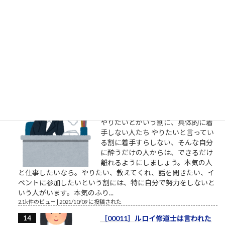
「明日たまたま地元に来るらしいか
ら、じゃあ明日決行しよっと」的な
「思い付き」の犯行にしては、住所
や経歴、準備状況等「犯人に幸運が
重なった」感が強過ぎると思う。発
射訓練や発射試験、射程距離、殺傷
能力の確認等当然事前に行っていたはずだし、警備体制の手薄
な所を見抜いて冷静に近付いた手際、一見それとは分から...
2.1k件のビュー
|
2022/07/08 に投稿された
やりたいというだけでずっと着手
しない人たち
やりたいとかいう割に、具体的に着
手しない人たち やりたいと言ってい
る割に着手すらしない、そんな自分
に酔うだけの人からは、できるだけ
離れるようにしましょう。本気の人
と仕事したいなら。やりたい、教えてくれ、話を聞きたい、イ
ベントに参加したいという割には、特に自分で努力をしないと
いう人がいます。本気のふり...
2.1k件のビュー
|
2021/10/09 に投稿された
［00011］ルロイ修道士は言われた