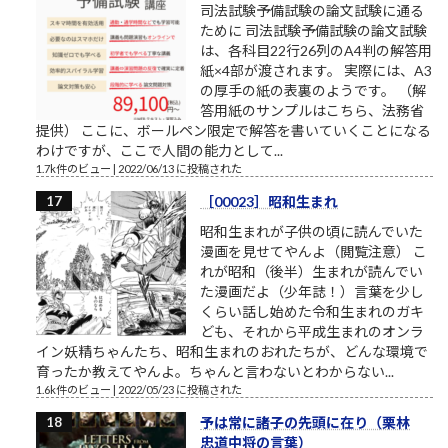
司法試験予備試験の論文試験に通る
ために 司法試験予備試験の論文試験
は、各科目22行26列のA4判の解答用
紙×4部が渡されます。 実際には、A3
の厚手の紙の表裏のようです。 （解
答用紙のサンプルはこちら、法務省
提供） ここに、ボールペン限定で解答を書いていくことになる
わけですが、ここで人間の能力として...
1.7k件のビュー
|
2022/06/13 に投稿された
［00023］昭和生まれ
昭和生まれが子供の頃に読んでいた
漫画を見せてやんよ（閲覧注意） こ
れが昭和（後半）生まれが読んでい
た漫画だよ（少年誌！）言葉を少し
くらい話し始めた令和生まれのガキ
ども、それから平成生まれのオンラ
イン妖精ちゃんたち、昭和生まれのおれたちが、どんな環境で
育ったか教えてやんよ。ちゃんと言わないとわからない...
1.6k件のビュー
|
2022/05/23 に投稿された
予は常に諸子の先頭に在り（栗林
忠道中将の言葉）