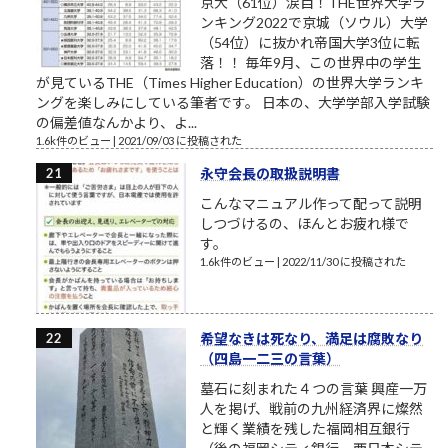
京大（61位）涙目！THE世界大学ラ
ンキング2022で京城（ソウル）大学
（54位）に抜かれ帝国大学3位に転
落！！ 毎年9月、この世界中の学生
が見ているTHE（Times Higher Education）の世界大学ランキ
ングを楽しみにしている筆者です。 日本の、大学学部入学試験
の偏差値なんかより、よ...
1.6k件のビュー
|
2021/09/03 に投稿された
永守会長の取扱説明書
こんなマニュアル作って配って説明
しつづけるの、ほんとお疲れ様で
す。
1.6k件のビュー
|
2022/11/30 に投稿された
希望なきは死なり、満足は腐敗なり
（四島一二三の言葉）
墓石に刻まれた４つの言葉 興産一万
人を掲げ、戦前の九州経済界に燦然
と輝く業績を残した福岡相互銀行