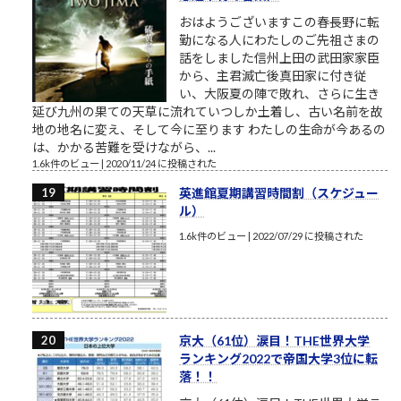
おはようございますこの春長野に転
勤になる人にわたしのご先祖さまの
話をしました信州上田の武田家家臣
から、主君滅亡後真田家に付き従
い、大阪夏の陣で敗れ、さらに生き
延び九州の果ての天草に流れていつしか土着し、古い名前を故
地の地名に変え、そして今に至ります わたしの生命が今あるの
は、かかる苦難を受けながら、...
1.6k件のビュー
|
2020/11/24 に投稿された
英進館夏期講習時間割（スケジュー
ル）
1.6k件のビュー
|
2022/07/29 に投稿された
京大（61位）涙目！THE世界大学
ランキング2022で帝国大学3位に転
落！！