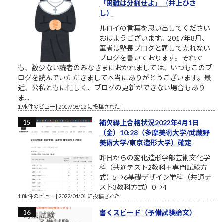
「困難は分割せよ」（井上ひさ
し）
ルロイの言葉を思い出してください
おはようございます。2017年8月、
筆者は塾長ブログと題して売れない
ブログを書いております。それで
も、数少ない読者のみなさまにおかれましては、いつもこのブ
ログを読んでいただきまして本当にありがとうございます。最
近、公私ともに忙しく、ブログの更新ができない場合もあり
ま...
1.9k件のビュー
|
2017/08/12 に投稿された
補欠繰上合格状況2022年4月1日
（金）10:28（多摩美術大学/武蔵野
美術大学/東京造形大学）確定
昨日からの変化造形学部芸術文化学
科（共通テスト2教科＋専門試験方
式）5→6基礎デザイン学科（共通テ
スト3教科方式）0→4
1.8k件のビュー
|
2022/04/01 に投稿された
書くスピード（予備試験論文）