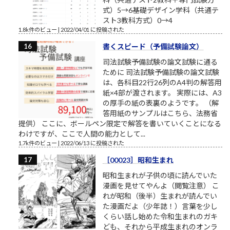
式）5→6基礎デザイン学科（共通テ
スト3教科方式）0→4
1.8k件のビュー
|
2022/04/01 に投稿された
書くスピード（予備試験論文）
司法試験予備試験の論文試験に通る
ために 司法試験予備試験の論文試験
は、各科目22行26列のA4判の解答用
紙×4部が渡されます。 実際には、A3
の厚手の紙の表裏のようです。 （解
答用紙のサンプルはこちら、法務省
提供） ここに、ボールペン限定で解答を書いていくことになる
わけですが、ここで人間の能力として...
1.7k件のビュー
|
2022/06/13 に投稿された
［00023］昭和生まれ
昭和生まれが子供の頃に読んでいた
漫画を見せてやんよ（閲覧注意） こ
れが昭和（後半）生まれが読んでい
た漫画だよ（少年誌！）言葉を少し
くらい話し始めた令和生まれのガキ
ども、それから平成生まれのオンラ