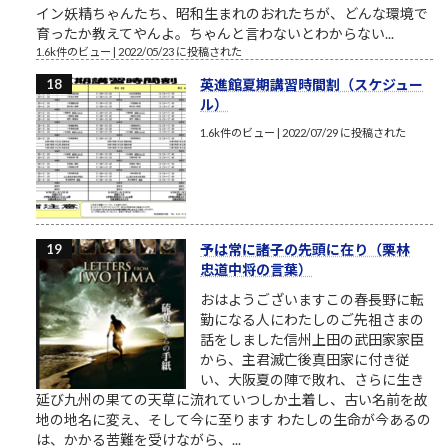
イン妖精ちゃんたち、昭和生まれのおれたちが、どんな環境で
育ったか教えてやんよ。ちゃんと言わないとわからない...
1.6k件のビュー
|
2022/05/23 に投稿された
英進館夏期講習時間割（スケジュー
ル）
1.6k件のビュー
|
2022/07/29 に投稿された
予は常に諸子の先頭に在り（栗林
忠道中将の言葉）
おはようございますこの春長野に転
勤になる人にわたしのご先祖さまの
話をしました信州上田の武田家家臣
から、主君滅亡後真田家に付き従
い、大阪夏の陣で敗れ、さらに生き
延び九州の果ての天草に流れていつしか土着し、古い名前を故
地の地名に変え、そして今に至ります わたしの生命が今あるの
は、かかる苦難を受けながら、...