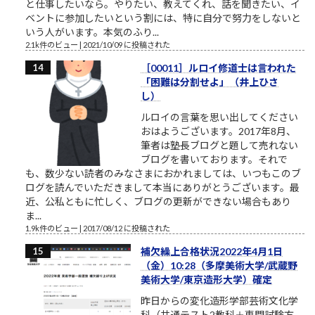
と仕事したいなら。やりたい、教えてくれ、話を聞きたい、イ
ベントに参加したいという割には、特に自分で努力をしないと
いう人がいます。本気のふり...
2.1k件のビュー
|
2021/10/09 に投稿された
［00011］ルロイ修道士は言われた
「困難は分割せよ」（井上ひさ
し）
ルロイの言葉を思い出してください
おはようございます。2017年8月、
筆者は塾長ブログと題して売れない
ブログを書いております。それで
も、数少ない読者のみなさまにおかれましては、いつもこのブ
ログを読んでいただきまして本当にありがとうございます。最
近、公私ともに忙しく、ブログの更新ができない場合もあり
ま...
1.9k件のビュー
|
2017/08/12 に投稿された
補欠繰上合格状況2022年4月1日
（金）10:28（多摩美術大学/武蔵野
美術大学/東京造形大学）確定
昨日からの変化造形学部芸術文化学
科（共通テスト2教科＋専門試験方