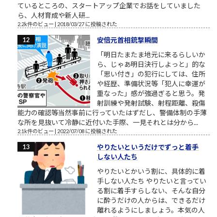
ているところの、スタートアップ企業でお話をしていました
ら、人材育成や新人研...
2.2k件のビュー
|
2018/03/27 に投稿された
安倍元首相銃撃瞬間
「明日たまたま地元に来るらしいか
ら、じゃあ明日決行しよっと」的な
「思い付き」の犯行にしては、住所
や経歴、準備状況等「犯人に幸運が
重なった」感が強過ぎると思う。発
射訓練や発射試験、射程距離、殺傷
能力の確認等当然事前に行っていたはずだし、警備体制の手薄
な所を見抜いて冷静に近付いた手際、一見それとは分から...
2.1k件のビュー
|
2022/07/08 に投稿された
やりたいというだけでずっと着手
しない人たち
やりたいとかいう割に、具体的に着
手しない人たち やりたいと言ってい
る割に着手すらしない、そんな自分
に酔うだけの人からは、できるだけ
離れるようにしましょう。本気の人