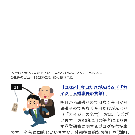
ても鬼のような人もいます。相手...
2.5k件のビュー
|
2023/02/22 に投稿された
桜ういろうさん、Twitter界を引退
桜ういろうさんは、櫻井平さんのご
親戚だそうです ものすごい勢いで、
ツイ消ししているので、そろそろ
Twitter界隈からご退場されるようで
す。召されるのですね。お迎えが来
たのですね。特定されたのですね。
お疲れ様でした。これからは、匿名ではなく本音で喋れる関係
で再登場くださいね。 この方たちって、他人を...
2.4k件のビュー
|
2023/02/14 に投稿された
［00034］今日だけがんばる（「カ
イジ」大槻班長の言葉）
明日から頑張るのではなく今日から
頑張るのでもなく今日だけがんばる
（「カイジ」の名言） おはようござ
います。 2018年3月の筆者によりま
す営業研修に関するブログ配信記事
です。 外部顧問的といいますか、外部役員的なお役目を頂戴し