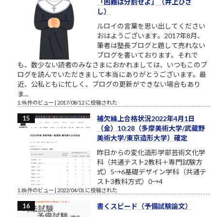
「困難は分割せよ」（井上ひさ
し）
ルロイの言葉を思い出してください
おはようございます。2017年8月、
筆者は塾長ブログと題して売れない
ブログを書いております。それで
も、数少ない読者のみなさまにおかれましては、いつもこのブ
ログを読んでいただきまして本当にありがとうございます。最
近、公私ともに忙しく、ブログの更新ができない場合もあり
ま...
1.9k件のビュー
|
2017/08/12 に投稿された
補欠繰上合格状況2022年4月1日
（金）10:28（多摩美術大学/武蔵野
美術大学/東京造形大学）確定
昨日からの変化造形学部芸術文化学
科（共通テスト2教科＋専門試験方
式）5→6基礎デザイン学科（共通テ
スト3教科方式）0→4
1.8k件のビュー
|
2022/04/01 に投稿された
書くスピード（予備試験論文）