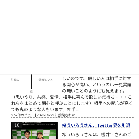
「窓際族が世界規格を作った」～
VHS執念の逆転劇～ここで見れま
す。毎回泣くので視聴環境にお気を
つけください。一人で、またはご家族でご視聴ください。最高
傑作であることを私が保証します。 最も尊敬すべき仕事人。高
野鎮雄さんのお話...
2.5k件のビュー
|
2018/11/08 に投稿された
［00022］優しい人は、他人に期待
しない
相手に期待していない 優しい人は
「相手に期待をしていない」から優
しいのです。優しい人は相手に対す
る関心が高い、というのは一見異論
の無いことのようにも見えます。
（思いやり、共感、愛情、相手に喜んで欲しい気持ち・・・こ
れらをまとめて関心と呼ぶことにします）相手への関心が高く
ても鬼のような人もいます。相手...
2.5k件のビュー
|
2023/02/22 に投稿された
桜ういろうさん、Twitter界を引退
桜ういろうさんは、櫻井平さんのご