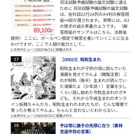
司法試験予備試験の論文試験に通る
ために 司法試験予備試験の論文試験
は、各科目22行26列のA4判の解答用
紙×4部が渡されます。 実際には、A3
の厚手の紙の表裏のようです。 （解
答用紙のサンプルはこちら、法務省
提供） ここに、ボールペン限定で解答を書いていくことになる
わけですが、ここで人間の能力として...
1.7k件のビュー
|
2022/06/13 に投稿された
［00023］昭和生まれ
昭和生まれが子供の頃に読んでいた
漫画を見せてやんよ（閲覧注意） こ
れが昭和（後半）生まれが読んでい
た漫画だよ（少年誌！）言葉を少し
くらい話し始めた令和生まれのガキ
ども、それから平成生まれのオンラ
イン妖精ちゃんたち、昭和生まれのおれたちが、どんな環境で
育ったか教えてやんよ。ちゃんと言わないとわからない...
1.6k件のビュー
|
2022/05/23 に投稿された
予は常に諸子の先頭に在り（栗林
忠道中将の言葉）