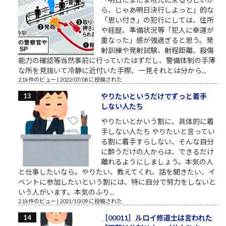
ら、じゃあ明日決行しよっと」的な
「思い付き」の犯行にしては、住所
や経歴、準備状況等「犯人に幸運が
重なった」感が強過ぎると思う。発
射訓練や発射試験、射程距離、殺傷
能力の確認等当然事前に行っていたはずだし、警備体制の手薄
な所を見抜いて冷静に近付いた手際、一見それとは分から...
2.1k件のビュー
|
2022/07/08 に投稿された
やりたいというだけでずっと着手
しない人たち
やりたいとかいう割に、具体的に着
手しない人たち やりたいと言ってい
る割に着手すらしない、そんな自分
に酔うだけの人からは、できるだけ
離れるようにしましょう。本気の人
と仕事したいなら。やりたい、教えてくれ、話を聞きたい、イ
ベントに参加したいという割には、特に自分で努力をしないと
いう人がいます。本気のふり...
2.1k件のビュー
|
2021/10/09 に投稿された
［00011］ルロイ修道士は言われた