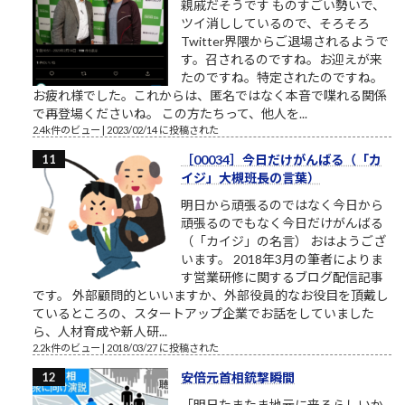
親戚だそうです ものすごい勢いで、
ツイ消ししているので、そろそろ
Twitter界隈からご退場されるようで
す。召されるのですね。お迎えが来
たのですね。特定されたのですね。
お疲れ様でした。これからは、匿名ではなく本音で喋れる関係
で再登場くださいね。 この方たちって、他人を...
2.4k件のビュー
|
2023/02/14 に投稿された
［00034］今日だけがんばる（「カ
イジ」大槻班長の言葉）
明日から頑張るのではなく今日から
頑張るのでもなく今日だけがんばる
（「カイジ」の名言） おはようござ
います。 2018年3月の筆者によりま
す営業研修に関するブログ配信記事
です。 外部顧問的といいますか、外部役員的なお役目を頂戴し
ているところの、スタートアップ企業でお話をしていました
ら、人材育成や新人研...
2.2k件のビュー
|
2018/03/27 に投稿された
安倍元首相銃撃瞬間
「明日たまたま地元に来るらしいか