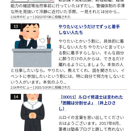
能力の確認等当然事前に行っていたはずだし、警備体制の手薄
な所を見抜いて冷静に近付いた手際、一見それとは分から...
2.1k件のビュー
|
2022/07/08 に投稿された
やりたいというだけでずっと着手
しない人たち
やりたいとかいう割に、具体的に着
手しない人たち やりたいと言ってい
る割に着手すらしない、そんな自分
に酔うだけの人からは、できるだけ
離れるようにしましょう。本気の人
と仕事したいなら。やりたい、教えてくれ、話を聞きたい、イ
ベントに参加したいという割には、特に自分で努力をしないと
いう人がいます。本気のふり...
2.1k件のビュー
|
2021/10/09 に投稿された
［00011］ルロイ修道士は言われた
「困難は分割せよ」（井上ひさ
し）
ルロイの言葉を思い出してください
おはようございます。2017年8月、
筆者は塾長ブログと題して売れない