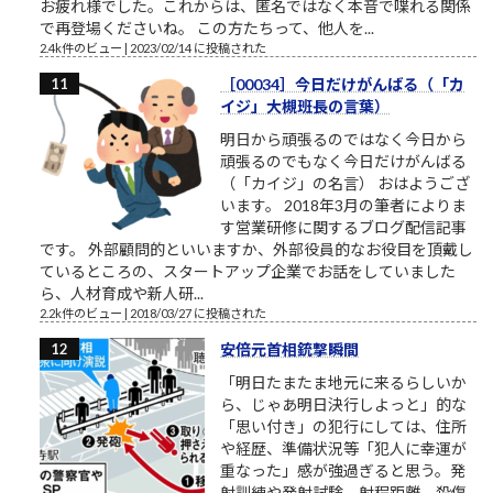
お疲れ様でした。これからは、匿名ではなく本音で喋れる関係
で再登場くださいね。 この方たちって、他人を...
2.4k件のビュー
|
2023/02/14 に投稿された
［00034］今日だけがんばる（「カ
イジ」大槻班長の言葉）
明日から頑張るのではなく今日から
頑張るのでもなく今日だけがんばる
（「カイジ」の名言） おはようござ
います。 2018年3月の筆者によりま
す営業研修に関するブログ配信記事
です。 外部顧問的といいますか、外部役員的なお役目を頂戴し
ているところの、スタートアップ企業でお話をしていました
ら、人材育成や新人研...
2.2k件のビュー
|
2018/03/27 に投稿された
安倍元首相銃撃瞬間
「明日たまたま地元に来るらしいか
ら、じゃあ明日決行しよっと」的な
「思い付き」の犯行にしては、住所
や経歴、準備状況等「犯人に幸運が
重なった」感が強過ぎると思う。発
射訓練や発射試験、射程距離、殺傷