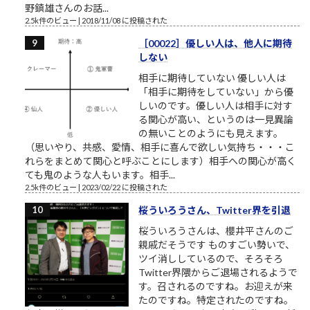
野鎮雄さんのお話...
2.5k件のビュー
|
2018/11/08 に投稿された
［00022］優しい人は、他人に期待
しない
相手に期待していない 優しい人は
「相手に期待をしていない」から優
しいのです。優しい人は相手に対す
る関心が高い、というのは一見異論
の無いことのようにも見えます。
（思いやり、共感、愛情、相手に喜んで欲しい気持ち・・・こ
れらをまとめて関心と呼ぶことにします）相手への関心が高く
ても鬼のような人もいます。相手...
2.5k件のビュー
|
2023/02/22 に投稿された
桜ういろうさん、Twitter界を引退
桜ういろうさんは、櫻井平さんのご
親戚だそうです ものすごい勢いで、
ツイ消ししているので、そろそろ
Twitter界隈からご退場されるようで
す。召されるのですね。お迎えが来
たのですね。特定されたのですね。