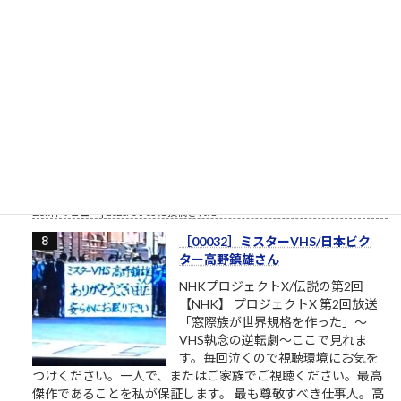
［00012］私は自分でここへ来た。
自分の足でここを出ていく（「も
ののけ姫」アシタカの言葉）
私は自分でここへ来た。自分の足で
ここを出ていく。 組長のオッサン
「旦那、ここは通れねぇ。ゆるしが
なければ門はあけられねぇんだ」ア
シタカ「わたしは自分でここへ来た。自分の足でここを出て行
く」門番「無理です！10人かかって開ける扉です！」オッサン
「だんな、いけねェ!!死んじまう!!」 社畜27年目 毎年...
2.5k件のビュー
|
2023/04/03 に投稿された
［00032］ミスターVHS/日本ビク
ター高野鎮雄さん
NHKプロジェクトX/伝説の第2回
【NHK】 プロジェクトX 第2回放送
「窓際族が世界規格を作った」～
VHS執念の逆転劇～ここで見れま
す。毎回泣くので視聴環境にお気を
つけください。一人で、またはご家族でご視聴ください。最高
傑作であることを私が保証します。 最も尊敬すべき仕事人。高