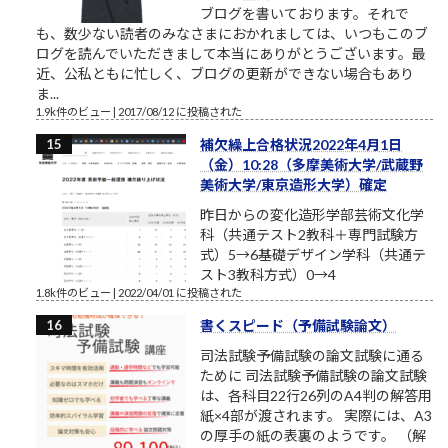
ブログを書いております。それで
も、数少ない読者のみなさまにおかれましては、いつもこのブ
ログを読んでいただきまして本当にありがとうございます。最
近、公私ともに忙しく、ブログの更新ができない場合もあり
ま...
1.9k件のビュー
|
2017/08/12 に投稿された
補欠繰上合格状況2022年4月1日
（金）10:28（多摩美術大学/武蔵野
美術大学/東京造形大学）確定
昨日からの変化造形学部芸術文化学
科（共通テスト2教科＋専門試験方
式）5→6基礎デザイン学科（共通テ
スト3教科方式）0→4
1.8k件のビュー
|
2022/04/01 に投稿された
書くスピード（予備試験論文）
司法試験予備試験の論文試験に通る
ために 司法試験予備試験の論文試験
は、各科目22行26列のA4判の解答用
紙×4部が渡されます。 実際には、A3
の厚手の紙の表裏のようです。 （解