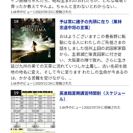
イン妖精ちゃんたち、昭和生まれのおれたちが、どんな環境で
育ったか教えてやんよ。ちゃんと言わないとわからない...
1.6k件のビュー
|
2022/05/23 に投稿された
予は常に諸子の先頭に在り（栗林
忠道中将の言葉）
おはようございますこの春長野に転
勤になる人にわたしのご先祖さまの
話をしました信州上田の武田家家臣
から、主君滅亡後真田家に付き従
い、大阪夏の陣で敗れ、さらに生き
延び九州の果ての天草に流れていつしか土着し、古い名前を故
地の地名に変え、そして今に至ります わたしの生命が今あるの
は、かかる苦難を受けながら、...
1.6k件のビュー
|
2020/11/24 に投稿された
英進館夏期講習時間割（スケジュー
ル）
1.6k件のビュー
|
2022/07/29 に投稿された