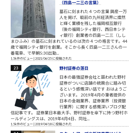
（四島一二三の言葉）
墓石に刻まれた４つの言葉 興産一万
人を掲げ、戦前の九州経済界に燦然
と輝く業績を残した福岡相互銀行
（後の福岡シティ銀行、西日本シテ
ィ銀行）創業者の四島一二三（しし
まひふみ）の墓石に刻まれているのは次の４つの格言です。44
歳で福岡シティ銀行を創業。そこから長く四島一二三さんの一
番電車、で早朝5:30出勤...
1.5k件のビュー
|
2021/06/25 に投稿された
野村証券の落日
日本の最強証券会社と謳われた野村
証券がついに店舗の統廃合に踏み切
るという感慨深い話です おはようご
ざいます。 2019年4月の筆者提供の
日本の金融業界、証券業界（投資銀
行業界）に関する感慨深いブログ配
信記事です。 証券業日本最大手、野村証券を傘下に持つ野村ホ
ールディングスは、2019年4月4日、同社...
1.5k件のビュー
|
2019/04/18 に投稿された