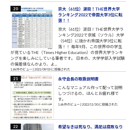
京大（61位）涙目！THE世界大学
ランキング2022で帝国大学3位に転
落！！
京大（61位）涙目！THE世界大学ラ
ンキング2022で京城（ソウル）大学
（54位）に抜かれ帝国大学3位に転
落！！ 毎年9月、この世界中の学生
が見ているTHE（Times Higher Education）の世界大学ランキ
ングを楽しみにしている筆者です。 日本の、大学学部入学試験
の偏差値なんかより、よ...
1.6k件のビュー
|
2021/09/03 に投稿された
永守会長の取扱説明書
こんなマニュアル作って配って説明
しつづけるの、ほんとお疲れ様で
す。
1.6k件のビュー
|
2022/11/30 に投稿された
希望なきは死なり、満足は腐敗なり