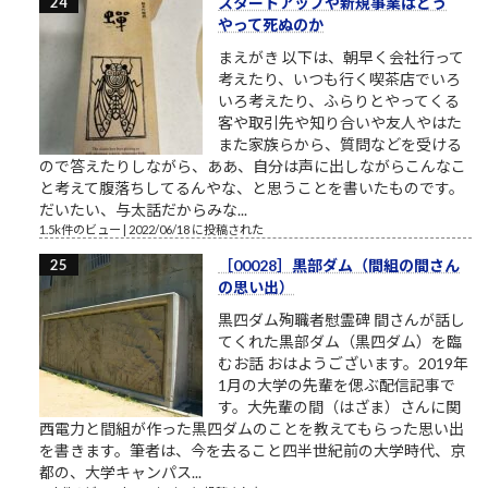
スタートアップや新規事業はどう
やって死ぬのか
まえがき 以下は、朝早く会社行って
考えたり、いつも行く喫茶店でいろ
いろ考えたり、ふらりとやってくる
客や取引先や知り合いや友人やはた
また家族らから、質問などを受ける
ので答えたりしながら、ああ、自分は声に出しながらこんなこ
と考えて腹落ちしてるんやな、と思うことを書いたものです。
だいたい、与太話だからみな...
1.5k件のビュー
|
2022/06/18 に投稿された
［00028］黒部ダム（間組の間さん
の思い出）
黒四ダム殉職者慰霊碑 間さんが話し
てくれた黒部ダム（黒四ダム）を臨
むお話 おはようございます。2019年
1月の大学の先輩を偲ぶ配信記事で
す。大先輩の間（はざま）さんに関
西電力と間組が作った黒四ダムのことを教えてもらった思い出
を書きます。筆者は、今を去ること四半世紀前の大学時代、京
都の、大学キャンパス...