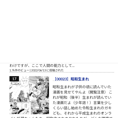
式）5→6基礎デザイン学科（共通テ
スト3教科方式）0→4
1.8k件のビュー
|
2022/04/01 に投稿された
書くスピード（予備試験論文）
司法試験予備試験の論文試験に通る
ために 司法試験予備試験の論文試験
は、各科目22行26列のA4判の解答用
紙×4部が渡されます。 実際には、A3
の厚手の紙の表裏のようです。 （解
答用紙のサンプルはこちら、法務省
提供） ここに、ボールペン限定で解答を書いていくことになる
わけですが、ここで人間の能力として...
1.7k件のビュー
|
2022/06/13 に投稿された
［00023］昭和生まれ
昭和生まれが子供の頃に読んでいた
漫画を見せてやんよ（閲覧注意） こ
れが昭和（後半）生まれが読んでい
た漫画だよ（少年誌！）言葉を少し
くらい話し始めた令和生まれのガキ
ども、それから平成生まれのオンラ