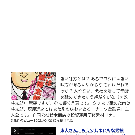
パワハラ家族 実は関西ご出身の第三
東京市在住の、碇ゲンドウさん。エ
ヴァンゲリオンシリーズの重要登場
人物、碇ゲンドウ（いかりげんど
う）は京都大学理学部卒という設定
です。公式には、第弐拾壱話・第２１話 ネルフ、誕生という
章で、1999年、京都大学理学部の教授だった冬月は、興味深い
レポートを書いた学生、碇...
3.9k件のビュー
|
2021/03/11 に投稿された
［00006］あるでワシには強い味方
があるんやからな（肉欲棒太郎の
言葉）
強い味方とは？ あるでワシには強い
味方があるんやからな それはだれで
っか？ 人やない、会社を潰して辛酸
を舐めてきたゆう経験やがな（肉欲
棒太郎） 唐突ですが、心に響く言葉です。 クソまで舐めた肉欲
棒太郎、灰原達之とはまた別の味わいある「ナニワ金融道」主
人公です。 合同会社鈴木商店の投資運用研修素材「ナ...
3.5k件のビュー
|
2021/04/21 に投稿された
東大さん、もう少しまともな候補