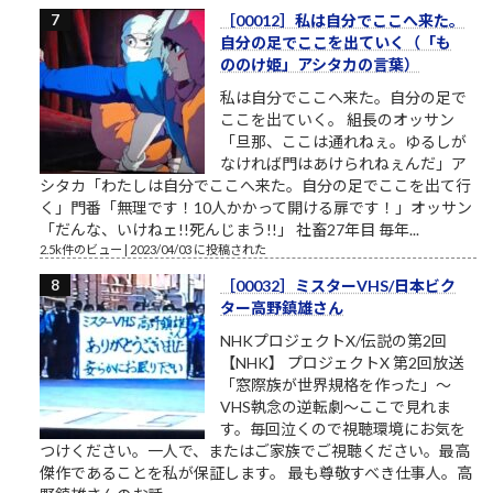
［00012］私は自分でここへ来た。
自分の足でここを出ていく（「も
ののけ姫」アシタカの言葉）
私は自分でここへ来た。自分の足で
ここを出ていく。 組長のオッサン
「旦那、ここは通れねぇ。ゆるしが
なければ門はあけられねぇんだ」ア
シタカ「わたしは自分でここへ来た。自分の足でここを出て行
く」門番「無理です！10人かかって開ける扉です！」オッサン
「だんな、いけねェ!!死んじまう!!」 社畜27年目 毎年...
2.5k件のビュー
|
2023/04/03 に投稿された
［00032］ミスターVHS/日本ビク
ター高野鎮雄さん
NHKプロジェクトX/伝説の第2回
【NHK】 プロジェクトX 第2回放送
「窓際族が世界規格を作った」～
VHS執念の逆転劇～ここで見れま
す。毎回泣くので視聴環境にお気を
つけください。一人で、またはご家族でご視聴ください。最高
傑作であることを私が保証します。 最も尊敬すべき仕事人。高