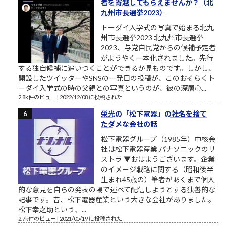
者を寄越してもらえませんか？（北
九州市長選挙2023）
トーダイ入学式の写真で始まる北九
州市長選挙2023 北九州市長選挙
2023、与党自民党からの候補予定者
がようやく一本化されました。先行
する独自候補に追いつくことができるか見ものです。しかし、
開設したツイッターやSNSの一発目の投稿が、このおそらくト
ーダイ入学式の時の父親との写真というのが、彼の深層心...
2.8k件のビュー
|
2022/12/08 に投稿された
栄光の「松下電器」の社名を捨て
たダメな会社の話
松下電器グループ（1985年）中核会
社は松下電器産業 パナソニックのリ
ストラ ▼おはようございます。企業
のイメージ戦略に関する（昭和後半
生まれ45歳の）筆者があくまで個人
的な意見を自らの発表の場で述べて配信しようとする独善的な
記事です。昔、松下電器産業という大きな会社がありました。
松下幸之助という、...
2.7k件のビュー
|
2021/05/19 に投稿された