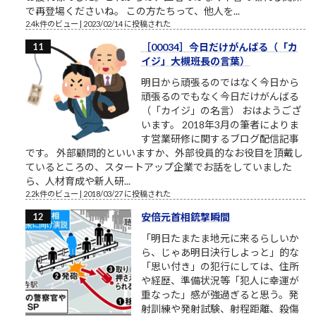
で再登場くださいね。 この方たちって、他人を...
2.4k件のビュー
|
2023/02/14 に投稿された
［00034］今日だけがんばる（「カ
イジ」大槻班長の言葉）
明日から頑張るのではなく今日から
頑張るのでもなく今日だけがんばる
（「カイジ」の名言） おはようござ
います。 2018年3月の筆者によりま
す営業研修に関するブログ配信記事
です。 外部顧問的といいますか、外部役員的なお役目を頂戴し
ているところの、スタートアップ企業でお話をしていました
ら、人材育成や新人研...
2.2k件のビュー
|
2018/03/27 に投稿された
安倍元首相銃撃瞬間
「明日たまたま地元に来るらしいか
ら、じゃあ明日決行しよっと」的な
「思い付き」の犯行にしては、住所
や経歴、準備状況等「犯人に幸運が
重なった」感が強過ぎると思う。発
射訓練や発射試験、射程距離、殺傷