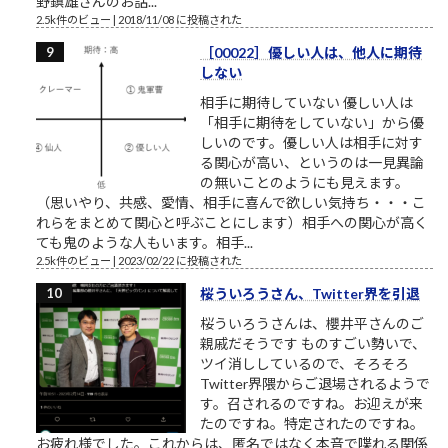
野鎮雄さんのお話...
2.5k件のビュー
|
2018/11/08 に投稿された
［00022］優しい人は、他人に期待
しない
相手に期待していない 優しい人は
「相手に期待をしていない」から優
しいのです。優しい人は相手に対す
る関心が高い、というのは一見異論
の無いことのようにも見えます。
（思いやり、共感、愛情、相手に喜んで欲しい気持ち・・・こ
れらをまとめて関心と呼ぶことにします）相手への関心が高く
ても鬼のような人もいます。相手...
2.5k件のビュー
|
2023/02/22 に投稿された
桜ういろうさん、Twitter界を引退
桜ういろうさんは、櫻井平さんのご
親戚だそうです ものすごい勢いで、
ツイ消ししているので、そろそろ
Twitter界隈からご退場されるようで
す。召されるのですね。お迎えが来
たのですね。特定されたのですね。
お疲れ様でした。これからは、匿名ではなく本音で喋れる関係