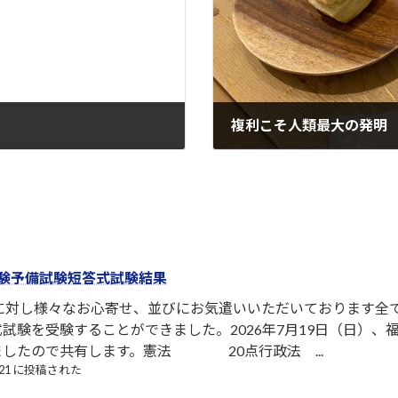
複利こそ人類最大の発明
2021-11-24
験予備試験短答式試験結果
者に対し様々なお心寄せ、並びにお気遣いいただいております全
試験を受験することができました。2026年7月19日（日）
ましたので共有します。憲法 20点行政法 ...
7/21 に投稿された