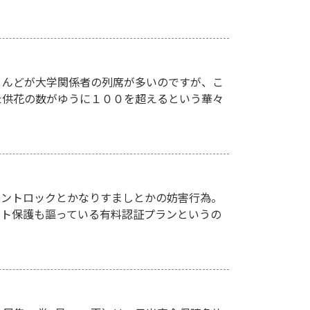
とんどが大学関係者の列席が多いのですが、こ
た供花の数がゆうに１００を超えるという華々
アカウントロックとかなりすましとかの妨害行為。
ント保護も謳っている有料認証プランというの