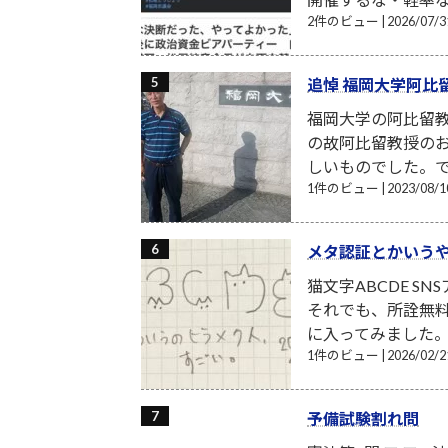
2件のビュー
|
2026/07
追悼 福岡大学阿比
福岡大学の阿比留
の故阿比留教授の
しいものでした。で
1件のビュー
|
2023/08
メタ認証とかいう
猫文字ABCDE S
それでも、所詮無
に入ってみました。月額
1件のビュー
|
2026/02
予備試験割れ問