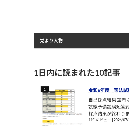
党より人物
2021-11-22
1日内に読まれた10記事
令和8年度 司法試
自己採点結果 筆
試験予備試験短答式
採点結果が終わり
11件のビュー
|
2026/0