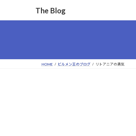
コ
ナ
The Blog
ン
ビ
テ
ゲ
ン
ー
ツ
シ
へ
ョ
ス
ン
キ
に
ッ
移
HOME
ビルメン王のブログ
リトアニアの勇気
プ
動