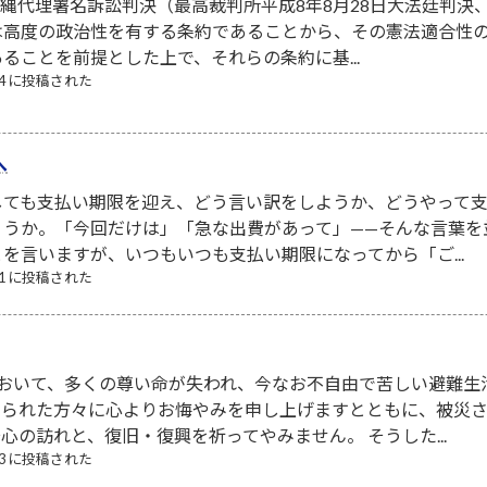
．沖縄代理署名訴訟判決（最高裁判所平成8年8月28日大法廷判決、
は高度の政治性を有する条約であることから、その憲法適合性
ることを前提とした上で、それらの条約に基...
/24 に投稿された
へ
しても支払い期限を迎え、どう言い訳をしようか、どうやって
ょうか。「今回だけは」「急な出費があって」——そんな言葉を
を言いますが、いつもいつも支払い期限になってから「ご...
/01 に投稿された
において、多くの尊い命が失われ、今なお不自由で苦しい避難生
なられた方々に心よりお悔やみを申し上げますとともに、被災
心の訪れと、復旧・復興を祈ってやみません。 そうした...
/03 に投稿された