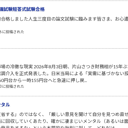
備試験短答式試験合格
験合格しました人生三度目の論文試験に臨みます皆さま、お心
/06 に投稿された
場の冷徹な現実 2026年8月3日朝、片山さつき財務相が15年ぶ
協調介入を正式発表した。日米当局による「実需に基づかない
0円台から一時155円台へと急速に押し戻...
/03 に投稿された
ンタル
省する」のではなく、「厳しい意見を聞けて自分を見つめ直せ
脈に回収していくあたり、確かに凄まじいメンタル（あるいは面
発言をするな」という本質的な批判に対して、どれだけ...