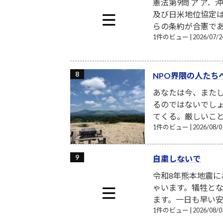
憲法第9問 ア ア
及び日米地位協定
らの条約が合憲であ
1件のビュー
|
2026/07
NPO界隈の人たち
あなたは今、また
るのではないでし
てくる。厳しいこと
1件のビュー
|
2026/08
自粛しないで
令和8年熊本地震
ゃいます。犠牲と
ます。一日も早い安
1件のビュー
|
2026/08