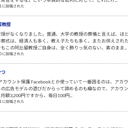
/31 に投稿された
留教授
教授がなくなりました。普通、大学の教授の葬儀と言えば、ほ
お葬式は、経済人も多く、教え子たちも多く、またお供えされ
もこの阿比留教授ご自身は、全く飾りっ気のない、素のまま...
/10 に投稿された
やつ
NSアカウント保護 Facebookとか使っていて一番困るのは、
料の広告モデルの遊びだからって諦めるのも癪なので、アカウ
3,200円ですから、毎日100円...
/21 に投稿された