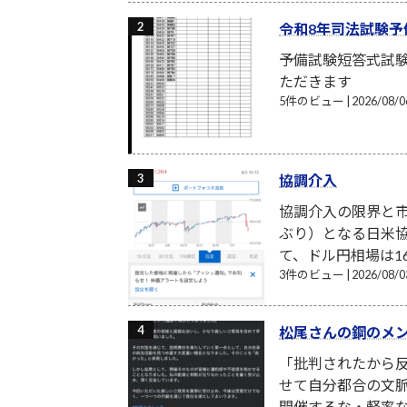
令和8年司法試験予
予備試験短答式試
ただきます
5件のビュー
|
2026/08
協調介入
協調介入の限界と市
ぶり）となる日米
て、ドル円相場は16
3件のビュー
|
2026/08
松尾さんの鋼のメ
「批判されたから反
せて自分都合の文
開催するな・軽率な