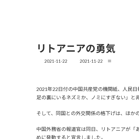
リトアニアの勇気
最
2021-11-22
2021-11-22
≡
終
更
新
日
2021年22日付の中国共産党の機関紙、人
時
足の裏にいるネズミか、ノミにすぎない」と
:
そして、同国との外交関係の格下げは、ほか
中国外務省の報道官は同日、リトアニアが「
めに発動すると宣言しました。