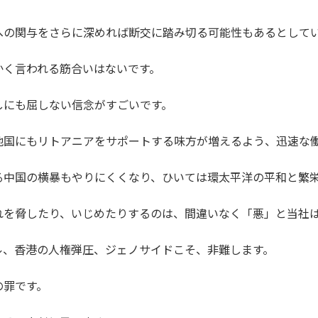
への関与をさらに深めれば断交に踏み切る可能性もあるとして
かく言われる筋合いはないです。
しにも屈しない信念がすごいです。
他国にもリトアニアをサポートする味方が増えるよう、迅速な
る中国の横暴もやりにくくなり、ひいては環太平洋の平和と繁
れを脅したり、いじめたりするのは、間違いなく「悪」と当社
ル、香港の人権弾圧、ジェノサイドこそ、非難します。
の罪です。