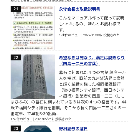
永守会長の取扱説明書
こんなマニュアル作って配って説明
しつづけるの、ほんとお疲れ様で
す。
1.6k件のビュー
|
2022/11/30 に投稿された
希望なきは死なり、満足は腐敗なり
（四島一二三の言葉）
墓石に刻まれた４つの言葉 興産一万
人を掲げ、戦前の九州経済界に燦然
と輝く業績を残した福岡相互銀行
（後の福岡シティ銀行、西日本シテ
ィ銀行）創業者の四島一二三（しし
まひふみ）の墓石に刻まれているのは次の４つの格言です。44
歳で福岡シティ銀行を創業。そこから長く四島一二三さんの一
番電車、で早朝5:30出勤...
1.5k件のビュー
|
2021/06/25 に投稿された
野村証券の落日