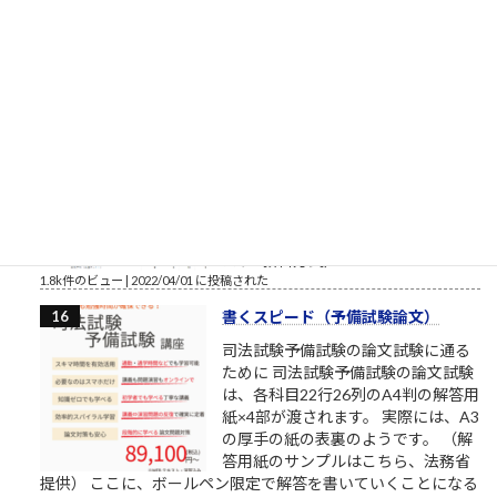
ログを読んでいただきまして本当にありがとうございます。最
近、公私ともに忙しく、ブログの更新ができない場合もあり
ま...
1.9k件のビュー
|
2017/08/12 に投稿された
補欠繰上合格状況2022年4月1日
（金）10:28（多摩美術大学/武蔵野
美術大学/東京造形大学）確定
昨日からの変化造形学部芸術文化学
科（共通テスト2教科＋専門試験方
式）5→6基礎デザイン学科（共通テ
スト3教科方式）0→4
1.8k件のビュー
|
2022/04/01 に投稿された
書くスピード（予備試験論文）
司法試験予備試験の論文試験に通る
ために 司法試験予備試験の論文試験
は、各科目22行26列のA4判の解答用
紙×4部が渡されます。 実際には、A3
の厚手の紙の表裏のようです。 （解
答用紙のサンプルはこちら、法務省
提供） ここに、ボールペン限定で解答を書いていくことになる