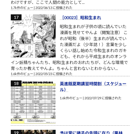
わけですが、ここで人間の能力として...
1.7k件のビュー
|
2022/06/13 に投稿された
［00023］昭和生まれ
昭和生まれが子供の頃に読んでいた
漫画を見せてやんよ（閲覧注意） こ
れが昭和（後半）生まれが読んでい
た漫画だよ（少年誌！）言葉を少し
くらい話し始めた令和生まれのガキ
ども、それから平成生まれのオンラ
イン妖精ちゃんたち、昭和生まれのおれたちが、どんな環境で
育ったか教えてやんよ。ちゃんと言わないとわからない...
1.6k件のビュー
|
2022/05/23 に投稿された
英進館夏期講習時間割（スケジュー
ル）
1.6k件のビュー
|
2022/07/29 に投稿された
予は常に諸子の先頭に在り（栗林