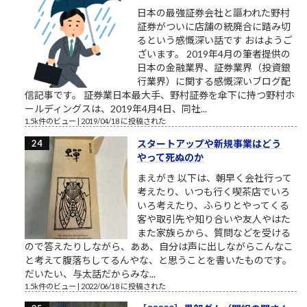
日本の最強証券会社と謳われた野村
証券がついに店舗の統廃合に踏み切
るという感慨深い話です おはようご
ざいます。 2019年4月の筆者提供の
日本の金融業界、証券業界（投資銀
行業界）に関する感慨深いブログ配
信記事です。 証券業日本最大手、野村証券を傘下に持つ野村ホ
ールディングスは、2019年4月4日、同社...
1.5k件のビュー
|
2019/04/18 に投稿された
スタートアップや新規事業はどう
やって死ぬのか
まえがき 以下は、朝早く会社行って
考えたり、いつも行く喫茶店でいろ
いろ考えたり、ふらりとやってくる
客や取引先や知り合いや友人やはた
また家族らから、質問などを受ける
ので答えたりしながら、ああ、自分は声に出しながらこんなこ
と考えて腹落ちしてるんやな、と思うことを書いたものです。
だいたい、与太話だからみな...
1.5k件のビュー
|
2022/06/18 に投稿された