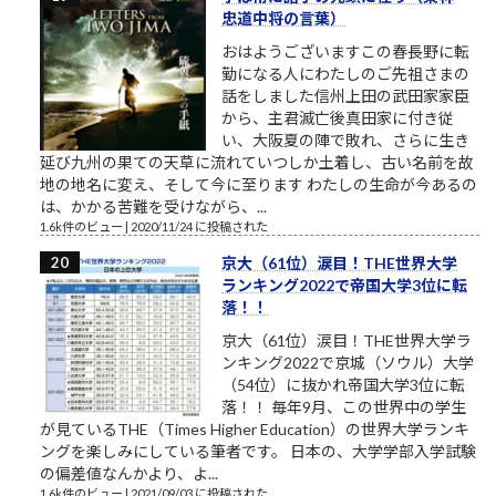
忠道中将の言葉）
おはようございますこの春長野に転
勤になる人にわたしのご先祖さまの
話をしました信州上田の武田家家臣
から、主君滅亡後真田家に付き従
い、大阪夏の陣で敗れ、さらに生き
延び九州の果ての天草に流れていつしか土着し、古い名前を故
地の地名に変え、そして今に至ります わたしの生命が今あるの
は、かかる苦難を受けながら、...
1.6k件のビュー
|
2020/11/24 に投稿された
京大（61位）涙目！THE世界大学
ランキング2022で帝国大学3位に転
落！！
京大（61位）涙目！THE世界大学ラ
ンキング2022で京城（ソウル）大学
（54位）に抜かれ帝国大学3位に転
落！！ 毎年9月、この世界中の学生
が見ているTHE（Times Higher Education）の世界大学ランキ
ングを楽しみにしている筆者です。 日本の、大学学部入学試験
の偏差値なんかより、よ...
1.6k件のビュー
|
2021/09/03 に投稿された