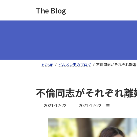
コ
ナ
The Blog
ン
ビ
テ
ゲ
ン
ー
ツ
シ
へ
ョ
ス
ン
キ
に
ッ
移
HOME
ビルメン王のブログ
不倫同志がそれぞれ離婚
プ
動
不倫同志がそれぞれ離
最
2021-12-22
2021-12-22
≡
終
更
新
日
時