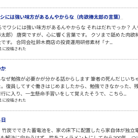
でワシには強い味方があるんやからな（肉欲棒太郎の言葉）
るでワシには強い味方があるんやからな それはだれでっか？ 
太郎） 唐突ですが、心に響く言葉です。 クソまで舐めた肉
です。 合同会社鈴木商店の投資運用研修素材「ナ...
/21 に投稿された
のか
なぜ勉強が必要かが分かる話からします 筆者の死んだじいち
た。復員してすぐ働きはじめましたから、勉強できなかった、
行に入り、一生懸命手習いをして覚えたそうで、こちら...
/21 に投稿された
る日
！ 竹炭でできた蓄電池を、家の床下に配置したら家自体が独立
も解決に向かうはず。竹をフィラメントにしてから200年。