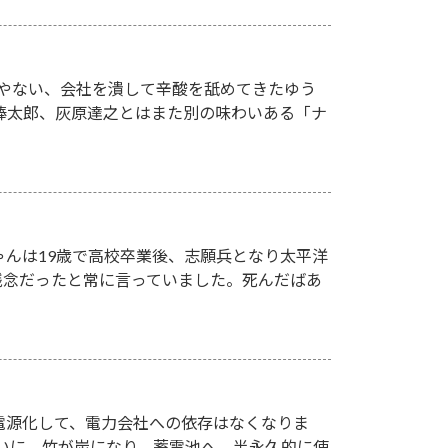
人やない、会社を潰して辛酸を舐めてきたゆう
欲棒太郎、灰原達之とはまた別の味わいある「ナ
ゃんは19歳で高校卒業後、志願兵となり太平洋
残念だったと常に言っていました。死んだばあ
電源化して、電力会社への依存はなくなりま
ついに、竹が炭になり、蓄電池へ。半永久的に使