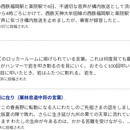
の西鉄福岡駅と薬院駅で4日、不適切な音声が構内放送として流
から4時ごろにかけて、西鉄天神大牟田線の西鉄福岡駅と薬院
声に気づき構内放送を止めましたが、乗客が録音したと...
08/07 に投稿された
ズのロッカールームに掲げられている言葉。これは何度見ても震
がハンマーで岩を叩き割るのを見にいく。 おそらく100回叩
回目に叩いたとき、岩はふたつに割れる。 岩を...
8/08 に投稿された
頭に在り（栗林忠道中将の言葉）
すこの春長野に転勤になる人にわたしのご先祖さまの話をしま
大阪夏の陣で敗れ、さらに生き延び九州の果ての天草に流れて
ます わたしの生命が今あるのは、かかる苦難を受けながら、...
/24 に投稿された