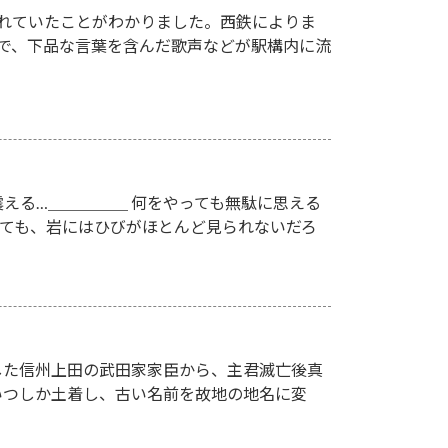
れていたことがわかりました。西鉄によりま
駅で、下品な言葉を含んだ歌声などが駅構内に流
える…＿＿＿＿＿ 何をやっても無駄に思える
いても、岩にはひびがほとんど見られないだろ
した信州上田の武田家家臣から、主君滅亡後真
いつしか土着し、古い名前を故地の地名に変