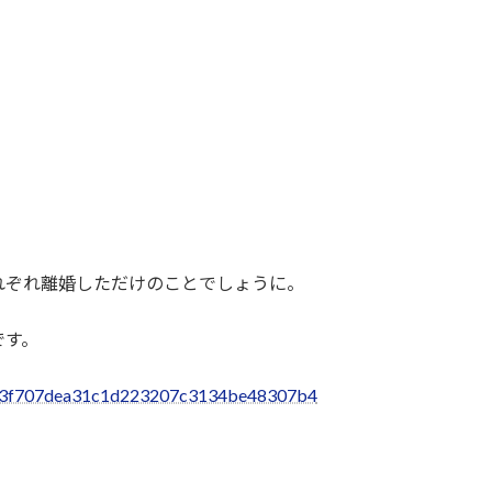
れぞれ離婚しただけのことでしょうに。
です。
40c33f707dea31c1d223207c3134be48307b4