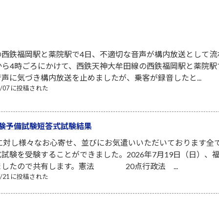
の西鉄福岡駅と薬院駅で4日、不適切な音声が構内放送として流
から4時ごろにかけて、西鉄天神大牟田線の西鉄福岡駅と薬院
声に気づき構内放送を止めましたが、乗客が録音したと...
08/07 に投稿された
験予備試験短答式試験結果
者に対し様々なお心寄せ、並びにお気遣いいただいております全
試験を受験することができました。2026年7月19日（日）
ましたので共有します。憲法 20点行政法 ...
07/21 に投稿された