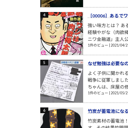
［00006］ある
強い味方とは？ あ
経験やがな（肉欲棒
ニワ金融道」主人公
1件のビュー
|
2021/04
なぜ勉強は必要な
よく子供に聞かれる
戦争に従軍しまし
ちゃんは、床屋の修
1件のビュー
|
2021/05
竹炭が蓄電池にな
竹炭素材の蓄電池
す。その結果竹問題