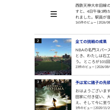
西鉄天神大牟田線
すと、4日午後3時
れました。駅員が音
165件のビュー
|
2026/
全ての挑戦の成果
NBAの名門スパー
とき、わたしは石工
う。 ところが101
23件のビュー
|
2026/0
予は常に諸子の先
おはようございま
田家に付き従い、
え、そして今に至り
1件のビュー
|
2020/11