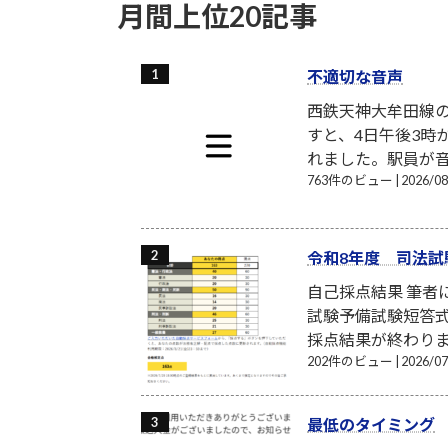
月間上位20記事
不適切な音声
西鉄天神大牟田線
すと、4日午後3時
れました。駅員が音
763件のビュー
|
2026/
令和8年度 司法試
自己採点結果 筆
試験予備試験短答式
採点結果が終わり
202件のビュー
|
2026/
最低のタイミング