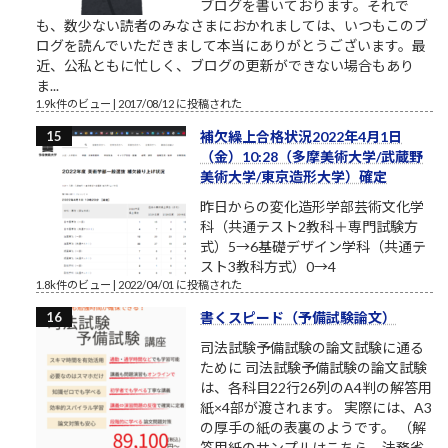
ブログを書いております。それで
も、数少ない読者のみなさまにおかれましては、いつもこのブ
ログを読んでいただきまして本当にありがとうございます。最
近、公私ともに忙しく、ブログの更新ができない場合もあり
ま...
1.9k件のビュー
|
2017/08/12 に投稿された
補欠繰上合格状況2022年4月1日
（金）10:28（多摩美術大学/武蔵野
美術大学/東京造形大学）確定
昨日からの変化造形学部芸術文化学
科（共通テスト2教科＋専門試験方
式）5→6基礎デザイン学科（共通テ
スト3教科方式）0→4
1.8k件のビュー
|
2022/04/01 に投稿された
書くスピード（予備試験論文）
司法試験予備試験の論文試験に通る
ために 司法試験予備試験の論文試験
は、各科目22行26列のA4判の解答用
紙×4部が渡されます。 実際には、A3
の厚手の紙の表裏のようです。 （解
答用紙のサンプルはこちら、法務省