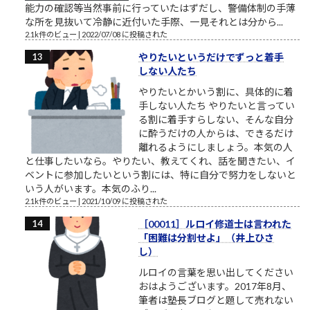
能力の確認等当然事前に行っていたはずだし、警備体制の手薄
な所を見抜いて冷静に近付いた手際、一見それとは分から...
2.1k件のビュー
|
2022/07/08 に投稿された
やりたいというだけでずっと着手
しない人たち
やりたいとかいう割に、具体的に着
手しない人たち やりたいと言ってい
る割に着手すらしない、そんな自分
に酔うだけの人からは、できるだけ
離れるようにしましょう。本気の人
と仕事したいなら。やりたい、教えてくれ、話を聞きたい、イ
ベントに参加したいという割には、特に自分で努力をしないと
いう人がいます。本気のふり...
2.1k件のビュー
|
2021/10/09 に投稿された
［00011］ルロイ修道士は言われた
「困難は分割せよ」（井上ひさ
し）
ルロイの言葉を思い出してください
おはようございます。2017年8月、
筆者は塾長ブログと題して売れない