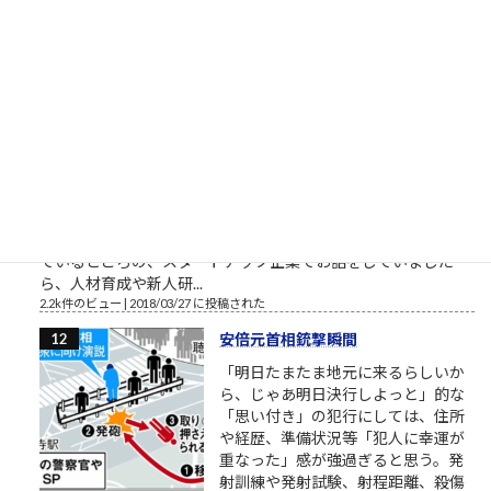
で再登場くださいね。 この方たちって、他人を...
2.4k件のビュー
|
2023/02/14 に投稿された
［00034］今日だけがんばる（「カ
イジ」大槻班長の言葉）
明日から頑張るのではなく今日から
頑張るのでもなく今日だけがんばる
（「カイジ」の名言） おはようござ
います。 2018年3月の筆者によりま
す営業研修に関するブログ配信記事
です。 外部顧問的といいますか、外部役員的なお役目を頂戴し
ているところの、スタートアップ企業でお話をしていました
ら、人材育成や新人研...
2.2k件のビュー
|
2018/03/27 に投稿された
安倍元首相銃撃瞬間
「明日たまたま地元に来るらしいか
ら、じゃあ明日決行しよっと」的な
「思い付き」の犯行にしては、住所
や経歴、準備状況等「犯人に幸運が
重なった」感が強過ぎると思う。発
射訓練や発射試験、射程距離、殺傷