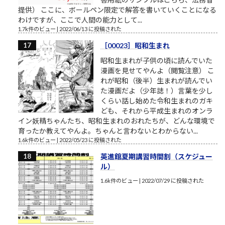
提供） ここに、ボールペン限定で解答を書いていくことになる
わけですが、ここで人間の能力として...
1.7k件のビュー
|
2022/06/13 に投稿された
［00023］昭和生まれ
昭和生まれが子供の頃に読んでいた
漫画を見せてやんよ（閲覧注意） こ
れが昭和（後半）生まれが読んでい
た漫画だよ（少年誌！）言葉を少し
くらい話し始めた令和生まれのガキ
ども、それから平成生まれのオンラ
イン妖精ちゃんたち、昭和生まれのおれたちが、どんな環境で
育ったか教えてやんよ。ちゃんと言わないとわからない...
1.6k件のビュー
|
2022/05/23 に投稿された
英進館夏期講習時間割（スケジュー
ル）
1.6k件のビュー
|
2022/07/29 に投稿された