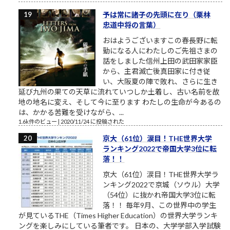
予は常に諸子の先頭に在り（栗林
忠道中将の言葉）
おはようございますこの春長野に転
勤になる人にわたしのご先祖さまの
話をしました信州上田の武田家家臣
から、主君滅亡後真田家に付き従
い、大阪夏の陣で敗れ、さらに生き
延び九州の果ての天草に流れていつしか土着し、古い名前を故
地の地名に変え、そして今に至ります わたしの生命が今あるの
は、かかる苦難を受けながら、...
1.6k件のビュー
|
2020/11/24 に投稿された
京大（61位）涙目！THE世界大学
ランキング2022で帝国大学3位に転
落！！
京大（61位）涙目！THE世界大学ラ
ンキング2022で京城（ソウル）大学
（54位）に抜かれ帝国大学3位に転
落！！ 毎年9月、この世界中の学生
が見ているTHE（Times Higher Education）の世界大学ランキ
ングを楽しみにしている筆者です。 日本の、大学学部入学試験