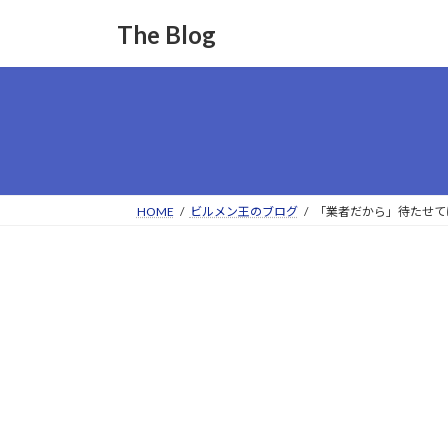
コ
ナ
The Blog
ン
ビ
テ
ゲ
ン
ー
ツ
シ
へ
ョ
ス
ン
キ
に
ッ
移
HOME
ビルメン王のブログ
「業者だから」待たせて
プ
動