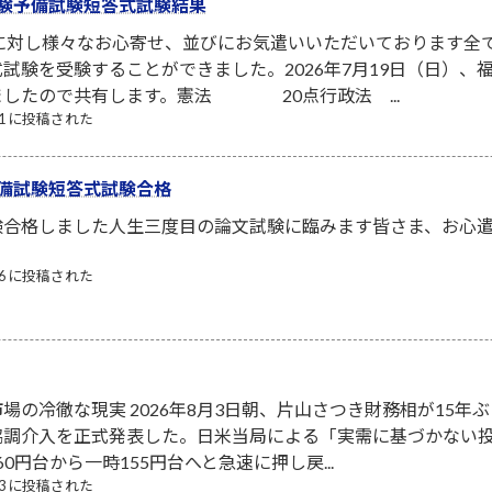
験予備試験短答式試験結果
者に対し様々なお心寄せ、並びにお気遣いいただいております全
試験を受験することができました。2026年7月19日（日）
ましたので共有します。憲法 20点行政法 ...
/21 に投稿された
備試験短答式試験合格
験合格しました人生三度目の論文試験に臨みます皆さま、お心
/06 に投稿された
場の冷徹な現実 2026年8月3日朝、片山さつき財務相が15年ぶ
協調介入を正式発表した。日米当局による「実需に基づかない
0円台から一時155円台へと急速に押し戻...
/03 に投稿された