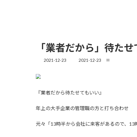
「業者だから」待たせ
最
2021-12-23
2021-12-23
≡
終
更
新
日
時
『業者だから待たせてもいい』
:
年上の大手企業の管理職の方と打ち合わせ
元々「13時半から会社に来客があるので、1