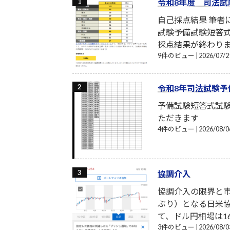
令和8年度 司法試
自己採点結果 筆
試験予備試験短答式
採点結果が終わり
9件のビュー
|
2026/07
令和8年司法試験予
予備試験短答式試
ただきます
4件のビュー
|
2026/08
協調介入
協調介入の限界と市
ぶり）となる日米
て、ドル円相場は16
3件のビュー
|
2026/08