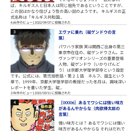
ば、キルギス人と日本人は同じ祖先であるということですが、
この説はかなり信ぴょう性の高い説のようです。 キルギスの正
式名称は「キルギス共和国...
4.6k件のビュー
|
2022/09/07 に投稿された
エヴァに乗れ（碇ゲンドウの言
葉）
パワハラ家族 実は関西ご出身の第三
東京市在住の、碇ゲンドウさん。エ
ヴァンゲリオンシリーズの重要登場
人物、碇ゲンドウ（いかりげんど
う）は京都大学理学部卒という設定
です。公式には、第弐拾壱話・第２１話 ネルフ、誕生という
章で、1999年、京都大学理学部の教授だった冬月は、興味深い
レポートを書いた学生、碇...
3.9k件のビュー
|
2021/03/11 に投稿された
［00006］あるでワシには強い味方
があるんやからな（肉欲棒太郎の
言葉）
強い味方とは？ あるでワシには強い
味方があるんやからな それはだれで