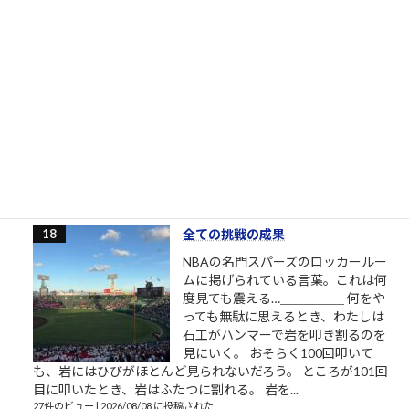
政治資金パーティー
熊本地震（震度7）の発生直後、自民
党福岡県議団の松尾統章会長が北九
州市で政治資金パーティー（ビアパ
ーティー）を強行開催し、党内外か
ら強い批判を浴びました。お笑い芸
人の余興なども行われ、緊急事態で
の開催判断が波紋を呼んでいます。
（※「熊本県議」ではなく「自民党福岡県議」による事例とし
て報道されています...
28件のビュー
|
2026/07/29 に投稿された
全ての挑戦の成果
NBAの名門スパーズのロッカールー
ムに掲げられている言葉。これは何
度見ても震える…＿＿＿＿＿ 何をや
っても無駄に思えるとき、わたしは
石工がハンマーで岩を叩き割るのを
見にいく。 おそらく100回叩いて
も、岩にはひびがほとんど見られないだろう。 ところが101回
目に叩いたとき、岩はふたつに割れる。 岩を...
27件のビュー
|
2026/08/08 に投稿された