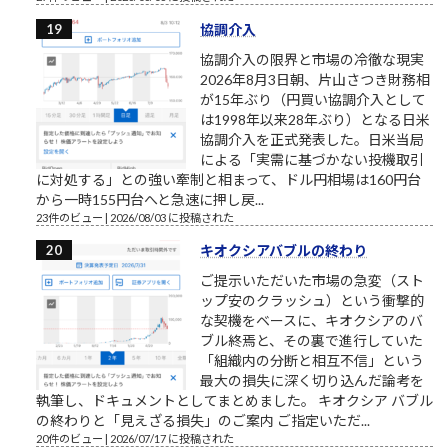
協調介入
協調介入の限界と市場の冷徹な現実
2026年8月3日朝、片山さつき財務相
が15年ぶり（円買い協調介入として
は1998年以来28年ぶり）となる日米
協調介入を正式発表した。日米当局
による「実需に基づかない投機取引
に対処する」との強い牽制と相まって、ドル円相場は160円台
から一時155円台へと急速に押し戻...
23件のビュー
|
2026/08/03 に投稿された
キオクシアバブルの終わり
ご提示いただいた市場の急変（スト
ップ安のクラッシュ）という衝撃的
な契機をベースに、キオクシアのバ
ブル終焉と、その裏で進行していた
「組織内の分断と相互不信」という
最大の損失に深く切り込んだ論考を
執筆し、ドキュメントとしてまとめました。 キオクシア バブル
の終わりと「見えざる損失」のご案内 ご指定いただ...
20件のビュー
|
2026/07/17 に投稿された