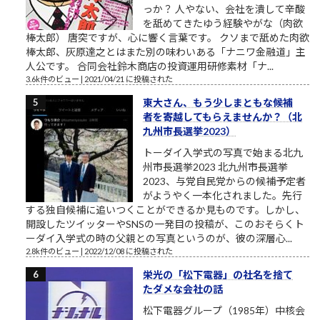
っか？ 人やない、会社を潰して辛酸
を舐めてきたゆう経験やがな（肉欲
棒太郎） 唐突ですが、心に響く言葉です。 クソまで舐めた肉欲
棒太郎、灰原達之とはまた別の味わいある「ナニワ金融道」主
人公です。 合同会社鈴木商店の投資運用研修素材「ナ...
3.6k件のビュー
|
2021/04/21 に投稿された
東大さん、もう少しまともな候補
者を寄越してもらえませんか？（北
九州市長選挙2023）
トーダイ入学式の写真で始まる北九
州市長選挙2023 北九州市長選挙
2023、与党自民党からの候補予定者
がようやく一本化されました。先行
する独自候補に追いつくことができるか見ものです。しかし、
開設したツイッターやSNSの一発目の投稿が、このおそらくト
ーダイ入学式の時の父親との写真というのが、彼の深層心...
2.8k件のビュー
|
2022/12/08 に投稿された
栄光の「松下電器」の社名を捨て
たダメな会社の話
松下電器グループ（1985年）中核会