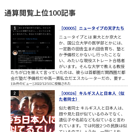
通算閲覧上位100記事
［00005］ニュータイプの天才たち
ニュータイプとは 東大とか京大と
か、国公立大学の医学部とかには、
一定数の田舎生まれ田舎育ち、塾と
か予備校とかないし行ったことな
い、みたいな現役ストレート合格者
がいます。そんな大学で教える教授
たちが口を揃えて言っていたのは、彼らは首都圏だ関西圏だ都
会だ塾だ予備校だ中高一貫私立だエスカレーターだの、要す...
11k件のビュー
|
2022/12/10 に投稿された
［00026］キルギス人と日本人（似
た者同士）
似た者同士 キルギス人と日本人は、
顔や見た目が似ているのみでなく、
遺伝子や名前なども似ていると言わ
れています。では何故2つの民族は似
ているのでしょうか。一説によれ